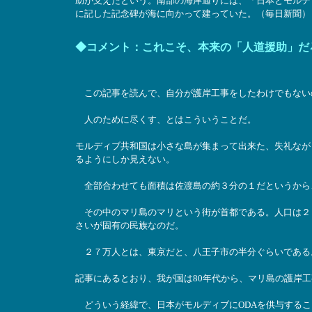
助が支えたという。南部の海岸通りには、「日本とモルデ
に記した記念碑が海に向かって建っていた。（毎日新聞） - 1
◆コメント：これこそ、本来の「人道援助」だ
この記事を読んで、自分が護岸工事をしたわけでもない
人のために尽くす、とはこういうことだ。
モルディブ共和国は小さな島が集まって出来た、失礼なが
るようにしか見えない。
全部合わせても面積は佐渡島の約３分の１だというから
その中のマリ島のマリという街が首都である。人口は２７
さいが固有の民族なのだ。
２７万人とは、東京だと、八王子市の半分ぐらいである
記事にあるとおり、我が国は80年代から、マリ島の護岸
どういう経緯で、日本がモルディブにODAを供与するこ