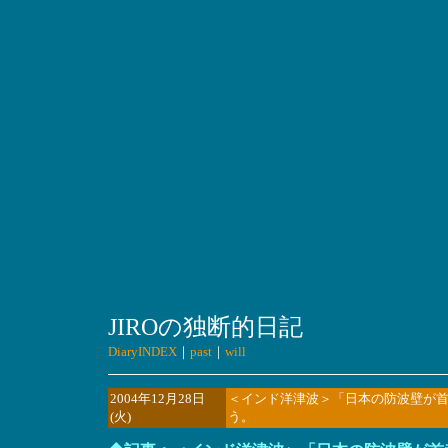
JIROの独断的日記
DiaryINDEX
｜
past
｜
will
2004年12月28日
＜インド洋津波＞「日本の防波壁が
(火)
う。