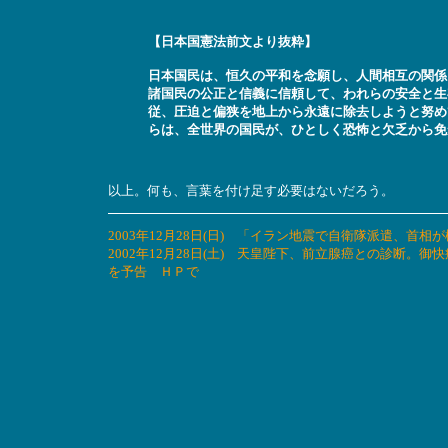
【日本国憲法前文より抜粋】
日本国民は、恒久の平和を念願し、人間相互の関係
諸国民の公正と信義に信頼して、われらの安全と生
従、圧迫と偏狭を地上から永遠に除去しようと努め
らは、全世界の国民が、ひとしく恐怖と欠乏から免
以上。何も、言葉を付け足す必要はないだろう。
2003年12月28日(日) 「イラン地震で自衛隊派遣、首
2002年12月28日(土) 天皇陛下、前立腺癌との診断
を予告 ＨＰで