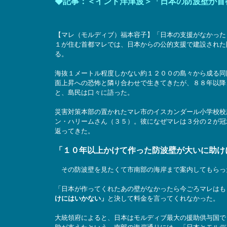
◆記事：＜インド洋津波＞「日本の防波壁が首
【マレ（モルディブ）福本容子】「日本の支援がなかった
１が住む首都マレでは、日本からの公的支援で建設された
る。
海抜１メートル程度しかない約１２００の島々から成る同
面上昇への恐怖と隣り合わせで生きてきたが、８８年以降
と、島民は口々に語った。
災害対策本部の置かれたマレ市のイスカンダール小学校校
ン・ハリームさん（３５）。彼になぜマレは３分の２が冠
返ってきた。
「１０年以上かけて作った防波壁が大いに助け
その防波壁を見たくて市南部の海岸まで案内してもらっ
「日本が作ってくれたあの壁がなかったら今ごろマレはも
けにはいかない」
と決して料金を言ってくれなかった。
大統領府によると、日本はモルディブ最大の援助供与国で