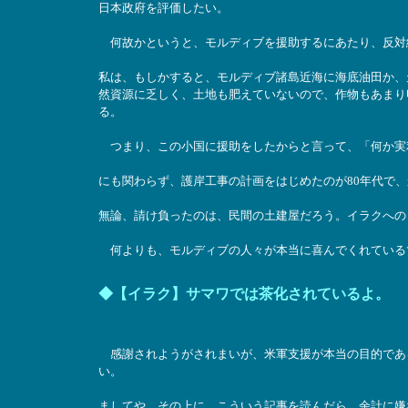
日本政府を評価したい。
何故かというと、モルディブを援助するにあたり、反対
私は、もしかすると、モルディブ諸島近海に海底油田か、
然資源に乏しく、土地も肥えていないので、作物もあまり
る。
つまり、この小国に援助をしたからと言って、「何か実
にも関わらず、護岸工事の計画をはじめたのが80年代で
無論、請け負ったのは、民間の土建屋だろう。イラクへの
何よりも、モルディブの人々が本当に喜んでくれている
◆【イラク】サマワでは茶化されているよ。
感謝されようがされまいが、米軍支援が本当の目的であ
い。
ましてや、その上に、こういう記事を読んだら、余計に嫌