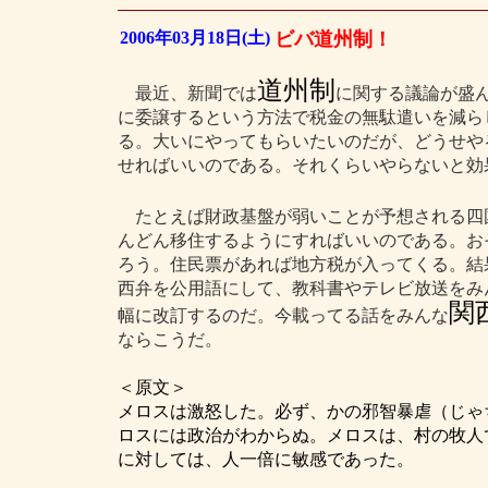
2006年03月18日(土)
ビバ道州制！
道州制
最近、新聞では
に関する議論が盛
に委譲するという方法で税金の無駄遣いを減ら
る。大いにやってもらいたいのだが、どうせや
せればいいのである。それくらいやらないと効
たとえば財政基盤が弱いことが予想される四
んどん移住するようにすればいいのである。お
ろう。住民票があれば地方税が入ってくる。結
西弁を公用語にして、教科書やテレビ放送をみ
関
幅に改訂するのだ。今載ってる話をみんな
ならこうだ。
＜原文＞
メロスは激怒した。必ず、かの邪智暴虐（じゃ
ロスには政治がわからぬ。メロスは、村の牧人
に対しては、人一倍に敏感であった。