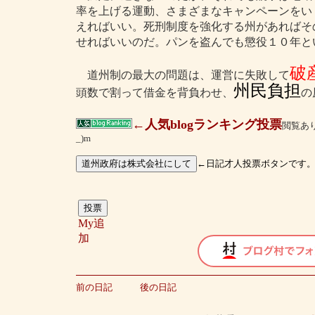
率を上げる運動、さまざまなキャンペーンをい
えればいい。死刑制度を強化する州があればそ
せればいいのだ。パンを盗んでも懲役１０年と
破
道州制の最大の問題は、運営に失敗して
州民負担
頭数で割って借金を背負わせ、
の
←人気blogランキング投票
閲覧あ
_)m
←日記才人投票ボタンです
My追
加
前の日記
後の日記