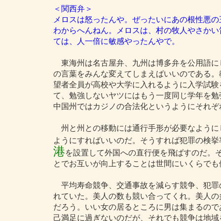
＜関西弁＞
メロスは怒ったんや。ぜったいにあの根性悪の
わからへんねん。メロスは、村の牧人やさかい
ては、人一倍に敏感やったんやで。
東海州は名古屋弁、九州は博多弁を公用語に
の言葉をみんな変えてしまえばいいのである。
望者全員が高校や大学に入れるように入学試験
て、勉強しないヤツにはもう一度同じ学年を勉
中国州ではカジノの合法化というようにそれぞ
州と州との移動には通行手形が必要なように
ようにすればいいのだ。そうすれば犯罪の検挙
港
を設置して外国への直行便を飛ばすのだ。
とでお互いが向上することは世間にいくらでも
平均寿命競争、交通事故を減らす競争、犯罪
れていた。美人の数も競い合ってくれ。美人の
だろう。いい女の居るところに男は集まるので
己満足に過ぎないのだが、それでも競争は地域