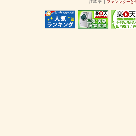
江草 乗 ｜
ファンレターと