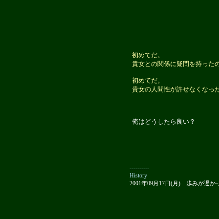
初めてだ。
貴女との関係に疑問を持った
初めてだ。
貴女の人間性が許せなくなっ
俺はどうしたら良い？
----------
History
2001年09月17日(月) 歩みが