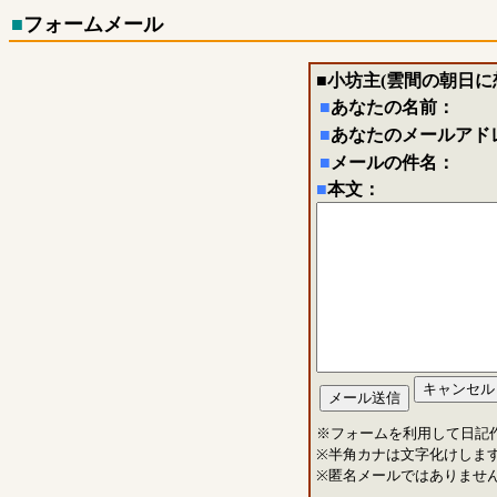
■
フォームメール
■
小坊主(雲間の朝日に
■
あなたの名前：
■
あなたのメールアド
■
メールの件名：
■
本文：
※フォームを利用して日記
※半角カナは文字化けしま
※匿名メールではありませ