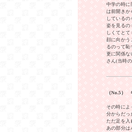
中学の時に
は前開きか
しているの
姿を見るの
しくてとて
顔に向かう
るのって恥
更に関係な
さん(当時
（No.5
その時によ
分からだっ
ただ足を入
あの部分は