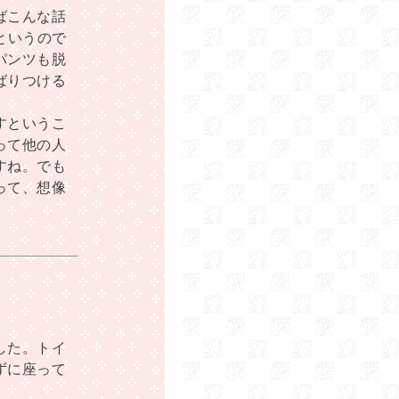
ばこんな話
というので
パンツも脱
ばりつける
すというこ
って他の人
すね。でも
って、想像
。
した。トイ
ずに座って