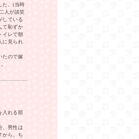
た。(当時
二人が談笑
がしている
んて恥ずか
トイレで朝
人に見られ
いたので嫁
た。
を入れる部
分、男性は
すから。ち