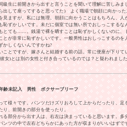
同級生に前開きから出すと言うことを聞いて理解に苦しみまし
ら出して座ってすると思ってた) よく職場で朝顔に向かった
を見ますが、私には無理。朝顔に向かうことはもちろん、人
も恥ずかしいです。未だに個室では無い所でおしっこするな
もとても……。銭湯で裸を晒すことは恥ずかしくないのに、
ことが非常に恥ずかしいです。一般男性はおしっこするのを
ずかしくないんですかね?
いことですが、嫁さんと結婚する前の話。常に便座が下りて
の彼女)とは別の女性と付き合っているのでは？と疑われまし
） 年齢未記入 男性 ボクサーブリーフ
って様々です。パンツだけズリおろして上からだったり、足
たり、前開きの部分を使ったり。
れる部分から出す人は、右左は決まっていると思います。多
パンツの中で左右どちらかにあった方が収まりがいいはずで