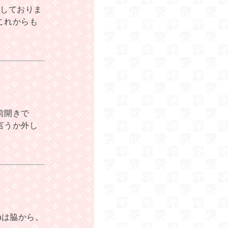
見しておりま
これからも
前開きで
言うか外し
)は脇から。