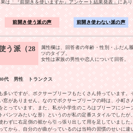
結果は
「『前開きを使いますか』アンケート結果発表」
にあり
前開き使う派の声
前開き使わない派の声
使う派（28
属性欄は、回答者の年齢・性別・ふだん
ツのタイプ。
女性は家族の男性や恋人について回答。
 30代 男性 トランクス
も多いですが、ボクサーブリーフもたくさん持っています。
い窓がありません。なのでボクサーブリーフの時は、小町さ
をとっています。また、私が小学生のころはブリーフにジー
トパンツみたいな形）というのが私の定番スタイルでしたが
使わずに右足側の裾から引っ張り出して用を足していました
ってから、自分のが曲がっているのは当時の習慣のせいに違