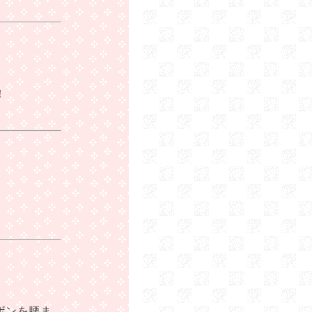
！
ボンを腰ま