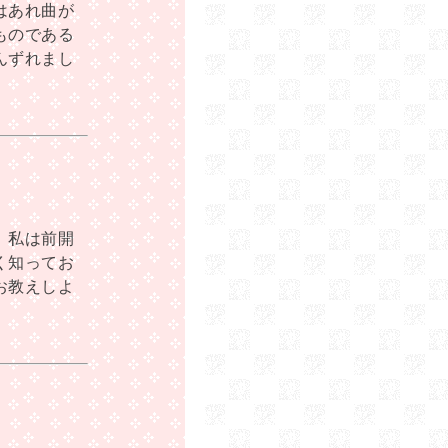
はあれ曲が
ものである
んずれまし
。私は前開
く知ってお
お教えしよ