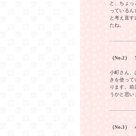
と、ちょっ
っているん
と考え直す
たね。
（No.2）
小町さん、
きを使って
ります。前
うかと思い
（No.3）