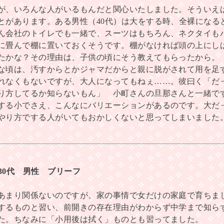
が、いろんな人がいるもんだと関心いたしました。そういえ
とがあります。ある男性（40代）は大をする時、全裸になる
ん会社のトイレでも一緒で、スーツはもちろん、ネクタイも
に畳んで棚に置いておくそうです。棚がなければ頭の上にし
たかな？その理由は、子供の頃にそう教えてもらったから。
な頃は、汚すからとかジャマだからと親に脱がされて用を足
れなくもないですが、大人になってもねぇ……。彼曰く「だ
り方してるか知らないもん」 小町さんの旦那さんと一緒で
する小でさえ、こんなにバリエーションがあるのです。大だ
やり方でする人がいてもおかしくないと思ってしまいました
 30代 男性 ブリーフ
あまり関係ないのですが。家の事情で女だけの家庭で育ちま
するものと習い、前開きの存在理由がわからず中学まで知ら
た。ちなみに「小用後は拭く」ものとも習ってました。