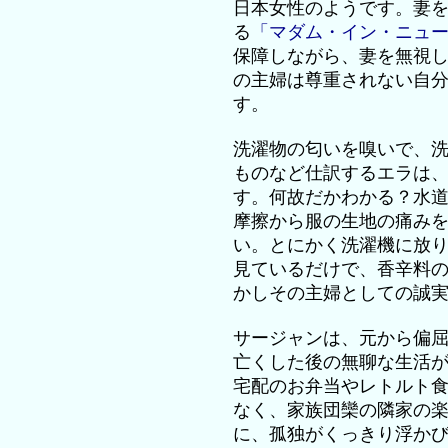
日本女性のようです。妻
る
「マダム・イン・ニュ
保障しながら、妻を無視
の主婦は尊重されない自
す。
洗濯物の匂いを嗅いで、
ものなど仕訳するエラは
す。何故だかわかる？水
摩擦から服の生地の痛み
い。とにかく洗濯機に放
見ているだけで、香辛料
かしその主婦としての誠
サージャンは、元から偏
亡くした後の無聊な生活
宅配のお弁当やレトルト
なく、家族団欒の隣家の
に、孤独がくっきり浮か