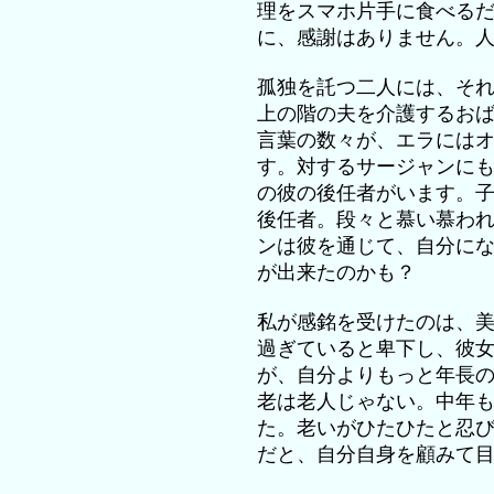
理をスマホ片手に食べる
に、感謝はありません。
孤独を託つ二人には、そ
上の階の夫を介護するお
言葉の数々が、エラには
す。対するサージャンに
の彼の後任者がいます。
後任者。段々と慕い慕わ
ンは彼を通じて、自分に
が出来たのかも？
私が感銘を受けたのは、
過ぎていると卑下し、彼
が、自分よりもっと年長
老は老人じゃない。中年
た。老いがひたひたと忍
だと、自分自身を顧みて