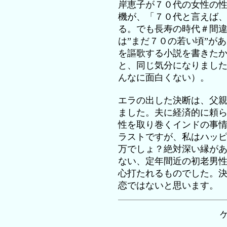
岸恵子が７０代の女性の
機が、「７０代と言えば
る。でも長寿の時代＃間違
は”まだ７０の若い頃”が
を謳歌する小説を書きた
と、同じ気分になりまし
んなに面白くない）。
エラの出した決断は、父
ました。夫に経済的に頼
性を取り巻くインドの事
ラストですが、私はハッピー
万でしょ？絶対深い縁が
ない、定年間近の初老男
心打たれるものでした。
恋ではないと思います。