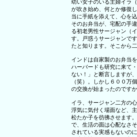
幼い女子のいる主婦イラ
が吹き始め、何とか修復
当に手紙を添えて、心を
そのお弁当が、宅配の手
る初老男性サージャン（
す。戸惑うサージャンで
たと知ります。そこから
インドは自家製のお弁当
ハーバードも研究に来て
ない！」と断言しますが
（笑）。しかし６００万
の交換が始まったのです
イラ、サージャン二方の
浮気に気付く場面など、
松たか子を彷彿させます
で、生活の面は心配なさ
されている実感もないの