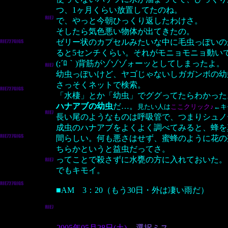
つ、1ヶ月くらい放置してたのね。
で、やっと今朝ひっくり返したわけさ。
そしたら気色悪い物体が出てきたの。
ゼリー状のカプセルみたいな中に毛虫っぽいの
ると5センチくらい。それがモニョモニョ動い
(;´ﾛ｀)背筋がゾゾゾォーッとしてしまったよ。
幼虫っぽいけど、ヤゴじゃないしガガンボの幼
さっそくネットで検索。
「水棲」とか「幼虫」でググってたらわかった
ハナアブの幼虫
だ…。
見たい人は
ここクリック♪
←キ
長い尾のようなものは呼吸管で、つまりシュノ
成虫のハナアブをよくよく調べてみると、蜂を
間らしい。何も悪さはせず、蜜蜂のように花の
ちらかというと益虫だってさ。
ってことで殺さずに水甕の方に入れておいた。
でもキモイ。
■AM 3：20（もう30日・外は凄い雨だ）
2005年05月28日(土)
選択ミス