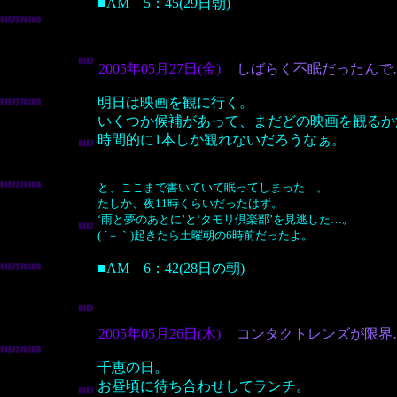
■AM 5：45(29日朝)
2005年05月27日(金)
しばらく不眠だったんで
明日は映画を観に行く。
いくつか候補があって、まだどの映画を観るか
時間的に1本しか観れないだろうなぁ。
と、ここまで書いていて眠ってしまった…。
たしか、夜11時くらいだったはず。
‘雨と夢のあとに’と‘タモリ倶楽部’を見逃した…。
( ´－｀)起きたら土曜朝の6時前だったよ。
■AM 6：42(28日の朝)
2005年05月26日(木)
コンタクトレンズが限界
千恵の日。
お昼頃に待ち合わせしてランチ。