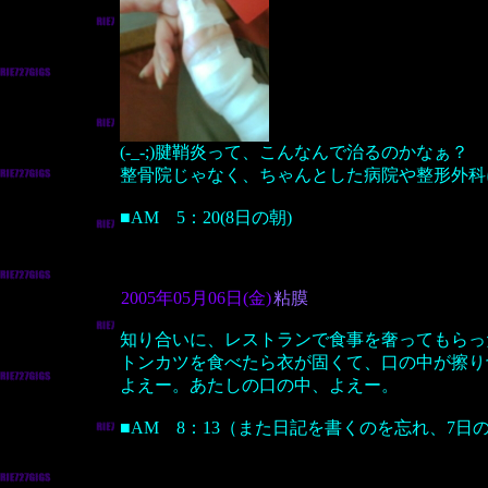
(-_-;)腱鞘炎って、こんなんで治るのかなぁ？
整骨院じゃなく、ちゃんとした病院や整形外科
■AM 5：20(8日の朝)
2005年05月06日(金)
粘膜
知り合いに、レストランで食事を奢ってもらっ
トンカツを食べたら衣が固くて、口の中が擦り
よえー。あたしの口の中、よえー。
■AM 8：13（また日記を書くのを忘れ、7日の朝