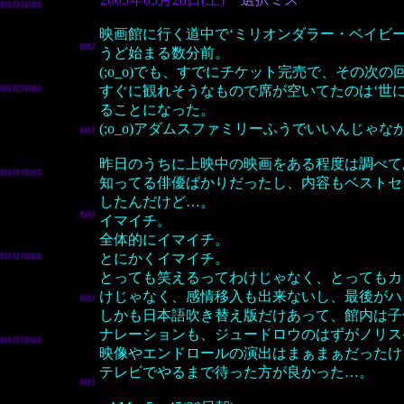
映画館に行く道中で‘ミリオンダラー・ベイビ
うど始まる数分前。
(;o_o)でも、すでにチケット完売で、その次
すぐに観れそうなもので席が空いてたのは‘世に
ることになった。
(;o_o)アダムスファミリーふうでいいんじゃ
昨日のうちに上映中の映画をある程度は調べて
知ってる俳優ばかりだったし、内容もベストセ
したんだけど…。
イマイチ。
全体的にイマイチ。
とにかくイマイチ。
とっても笑えるってわけじゃなく、とってもカ
けじゃなく、感情移入も出来ないし、最後がハ
しかも日本語吹き替え版だけあって、館内は子
ナレーションも、ジュードロウのはずがノリス
映像やエンドロールの演出はまぁまぁだったけ
テレビでやるまで待った方が良かった…。