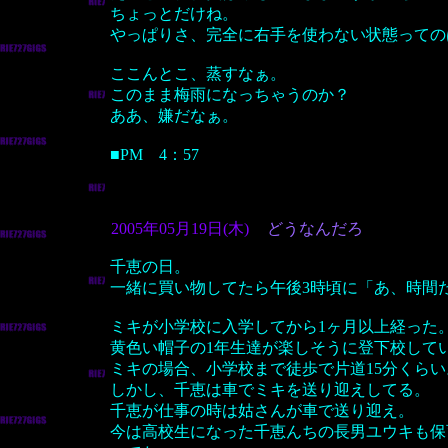
ちょっとだけね。
やっぱりさ、完全に右手を使わない状態っての
ここんとこ、蒸すなぁ。
このまま梅雨になっちゃうのか？
ああ、嫌だなぁ。
■PM 4：57
2005年05月19日(木)
どうなんだろ
千恵の日。
一緒に買い物してたら午後3時頃に「あ、時間
ミキが小学校に入学してから1ヶ月以上経った
黄色い帽子の1年生達が楽しそうに登下校して
ミキの場合、小学校まで徒歩で片道15分くらい
しかし、千恵は車でミキを送り迎えしてる。
千恵が仕事の時は姑さんが車で送り迎え。
今は高校生になった千恵んちの長男ユウキも保