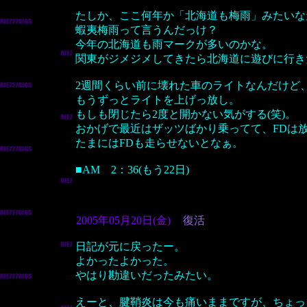
たしか、ここ何年か「北海道も梅雨」みたいな
蝦夷梅雨って言うんだっけ？
今年の北海道も雨マークが多いのかな。
関東がジメジメしてきたら北海道に遊びに行き
2週間くらい前に壊れた車のライトなんだけど
もうずっとライトを上げっ放し。
もしも閉じたら2度と開かない気がする(笑)。
おかげで最近はザッツばかり乗ってて、FDは
たまにはFDも走らせないとなぁ。
■AM 2：36(もう22日)
2005年05月20日(金)
復活
日記が元に戻ったー。
よかったよかった。
やはり勘違いだったみたい。
えーと、腱鞘炎は今も痛いままですが、ちょっ