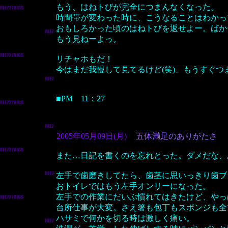
もう、はねトびが完全につまんなくなった。
時間帯が変わった時に、こうなることはわかっ
おもしろかった頃のはねトびを返せよー。ばか
もう見ねーよっ。
リチャホもだ！
今はまだ我慢して見てるけど(笑)、もうすぐ
■PM 11：27
2005年05月09日(月)
五体満足のありがたさ
また…日記を書くのを忘れとった。ダメだな、
左手で歯磨きしてたら、歯茎に思いっきり歯ブ
おトイレではもう左手オンリーになった。
左手での作業にだいぶ慣れてはきたけど、やっ
台所仕事が大変。さえ箸も包丁もスポンジも全
ハサミで何かを切る時は激しく痛い。