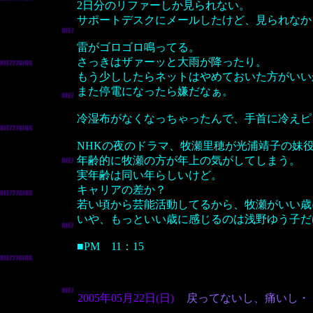
2日分のリファーしか見られない。
サポートデスクにメールしたけど、見られなか
雷がゴロゴロ鳴ってる。
さっきはザァーッと大雨が降ったり。
もう少ししたらネットはやめておいた方がいい
また停電になったら嫌だなぁ。
冷湿布がなくなっちゃったんで、手首に冷えピ
NHKの夜のドラマ、牧瀬里穂が光浦靖子の妹
年齢的に牧瀬の方が年上の気がしてしまう。
実年齢は同い年らしいけど。
キャリアの差か？
若い頃から芸能活動してるから、牧瀬がいい歳
いや、もっといい歳に感じるのは浅野ゆう子だ
■PM 11：15
2005年05月22日(日)
戻ってないし、痛いし・