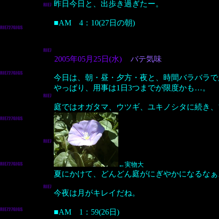
昨日今日と、出歩き過ぎたー。
■AM 4：10(27日の朝)
2005年05月25日(水)
バテ気味
今日は、朝・昼・夕方・夜と、時間バラバラで
やっぱり、用事は1日3つまでが限度かも…。
庭ではオガタマ、ウツギ、ユキノシタに続き、
←実物大
夏にかけて、どんどん庭がにぎやかになるなぁ
今夜は月がキレイだね。
■AM 1：59(26日)