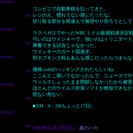
コンビニで自動車税を払ってきた。
レジの人、慣れてない感じだったな。
切り取る部分を間違えて無理やり切ろうとしてた
ラスベガスでやったWBCミドル級挑戦者決定
巧いのはウインキーで、強いのはトリニダード
興奮できる試合じゃなかった。
ウインキーのガード固過ぎ。
対ホプキンス戦もあんな感じだったらつまらな
価格.comがハッキングされたらしいね。
ここんとこ覗いてなかったんで、ニュースでや
ウィルスしょったまま閉鎖しなかったから被害
ほとんどのウイルス対策ソフトが検知できなか
危ない危ない。
■AM 0：29(ちょっと17日)
2005年05月15日(日)
嵐のバカ