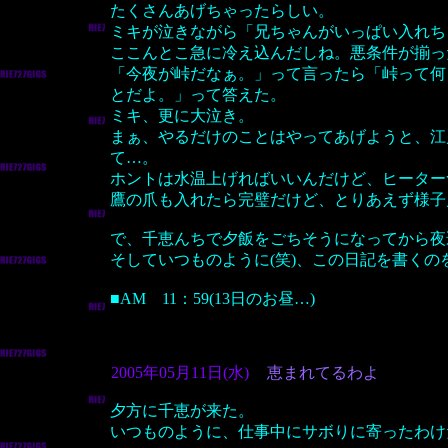
たくさんあげちゃったらしい。
ミキが泣きながら「兄ちゃんがいっぱい入れち
ここんとこ急に冷え込んだしね。悪条件が揃っ
「今夜が峠だなぁ。」って言ったら「峠って何
とだよ。」って答えた。
ミキ、更に大泣き。
まぁ、やるだけのことはやってあげようと、江
て…。
ホントは水温上げればいいんだけど、ヒーター
鷹の爪も入れたら完璧だけど、とりあえず様子
で、千恵んちで夕飯をごちそうになってから夜
そしていつものように(笑)、この日記を書くの
■AM 11：59(13日のお昼…)
2005年05月11日(水)
恵まれてるわよ
夕方に千恵が来た。
いつものように、仕事中にサボりに寄ったわけ