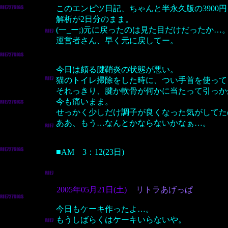
このエンピツ日記、ちゃんと半永久版の3900
解析が2日分のまま。
(一_ー;)元に戻ったのは見た目だけだったか…
運営者さん、早く元に戻してー。
今日は頗る腱鞘炎の状態が悪い。
猫のトイレ掃除をした時に、つい手首を使って
それっきり、腱か軟骨が何かに当たって引っか
今も痛いまま。
せっかく少しだけ調子が良くなった気がしてた
ああ、もう…なんとかならないかなぁ…。
■AM 3：12(23日)
2005年05月21日(土)
リトラあげっぱ
今日もケーキ作ったよ…。
もうしばらくはケーキいらないや。