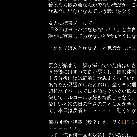
普段なら飲み会なんかでない俺だが、こ
飲み会に出ないなんていう義理を欠くこ
友人に携帯メールで
「今日はヨッパにならない！！」と宣言
誰がに宣言しておかないと守れそうにな
「ええ？ほんとかな？」と見透かしたよ
宴会が始まり、腹が減っていた俺はいき
５分後にはすべて食い尽くし、飲む体制
１５分後には戦闘的に飲みまくっていた
あなたが見透かしたとおり、全くその通
超超ハイペースで日本酒をぐいぐい飲ん
決してアルコールが好きな訳じゃなく、
楽しいと次の日の辛さのことなんか全く
で、本日は反省モード・・・。動くのが
俺の可愛い後輩（爆？）も、良く
日記
に
～～～～！！」
って、俺も何十回も決意しているのに、