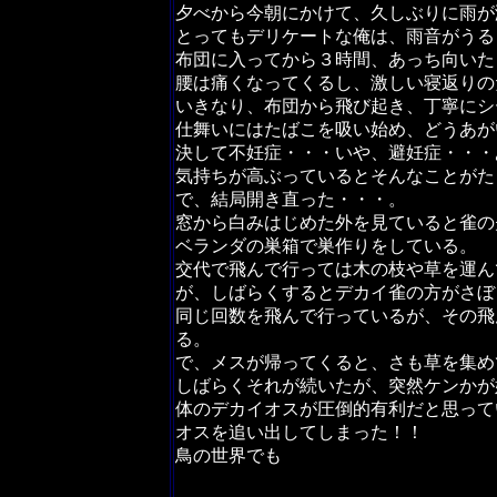
夕べから今朝にかけて、久しぶりに雨が
とってもデリケートな俺は、雨音がうる
布団に入ってから３時間、あっち向いた
腰は痛くなってくるし、激しい寝返りの
いきなり、布団から飛び起き、丁寧にシ
仕舞いにはたばこを吸い始め、どうあが
決して不妊症・・・いや、避妊症・・・
気持ちが高ぶっているとそんなことがた
で、結局開き直った・・・。
窓から白みはじめた外を見ていると雀の
ベランダの巣箱で巣作りをしている。
交代で飛んで行っては木の枝や草を運ん
が、しばらくするとデカイ雀の方がさぼ
同じ回数を飛んで行っているが、その飛
る。
で、メスが帰ってくると、さも草を集め
しばらくそれが続いたが、突然ケンかが
体のデカイオスが圧倒的有利だと思って
オスを追い出してしまった！！
鳥の世界でも