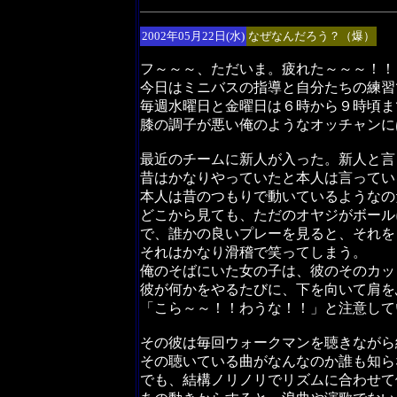
2002年05月22日(水)
なぜなんだろう？（爆）
フ～～～、ただいま。疲れた～～～！！
今日はミニバスの指導と自分たちの練習
毎週水曜日と金曜日は６時から９時頃ま
膝の調子が悪い俺のようなオッチャンに
最近のチームに新人が入った。新人と言
昔はかなりやっていたと本人は言ってい
本人は昔のつもりで動いているようなの
どこから見ても、ただのオヤジがボール
で、誰かの良いプレーを見ると、それを
それはかなり滑稽で笑ってしまう。
俺のそばにいた女の子は、彼のそのカッ
彼が何かをやるたびに、下を向いて肩を
「こら～～！！わうな！！」と注意して
その彼は毎回ウォークマンを聴きながら
その聴いている曲がなんなのか誰も知ら
でも、結構ノリノリでリズムに合わせて