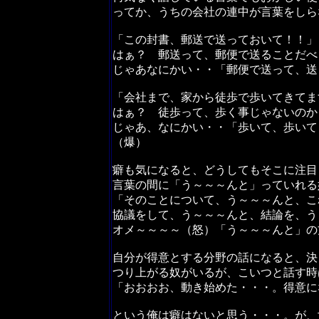
ってか、うちの会社の連中が言葉をしら
「この封書、郵送で送っておいて！！」
はぁ？ 郵送って、郵便で送ることだべ
じゃあなにかい・・「郵便で送って、送
「会社まで、家から徒歩で歩いてきてま
はぁ？ 徒歩って、歩く事じゃないのか
じゃあ、なにかい・・「歩いて、歩いて
（爆）
癖も気になると、どうしてもそこに注目
言葉の間に「う～～～んと」っていれる
「そのことについて、う～～～んと、こ
協議をして、う～～～んと、結論を、う
オメ～～～～（怒）「う～～～んと」の
自分が得意とする分野の話になると、決
つり上がる奴がいるが、こいつと話す時
「おおおお、動き始めた・・・。得意に
という俺は癖はないと思う・・・。が、