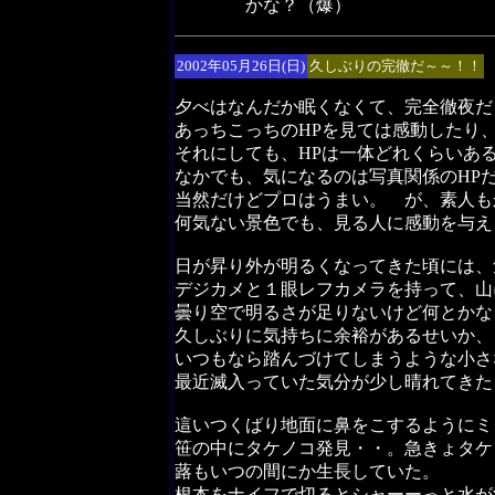
かな？（爆）
2002年05月26日(日)
久しぶりの完徹だ～～！！
夕べはなんだか眠くなくて、完全徹夜だ
あっちこっちのHPを見ては感動したり
それにしても、HPは一体どれくらいあ
なかでも、気になるのは写真関係のHP
当然だけどプロはうまい。 が、素人も
何気ない景色でも、見る人に感動を与え
日が昇り外が明るくなってきた頃には、
デジカメと１眼レフカメラを持って、山
曇り空で明るさが足りないけど何とかな
久しぶりに気持ちに余裕があるせいか、
いつもなら踏んづけてしまうような小さ
最近滅入っていた気分が少し晴れてきた
這いつくばり地面に鼻をこするようにミ
笹の中にタケノコ発見・・。急きょタケ
蕗もいつの間にか生長していた。
根本をナイフで切るとシャーーっと水が