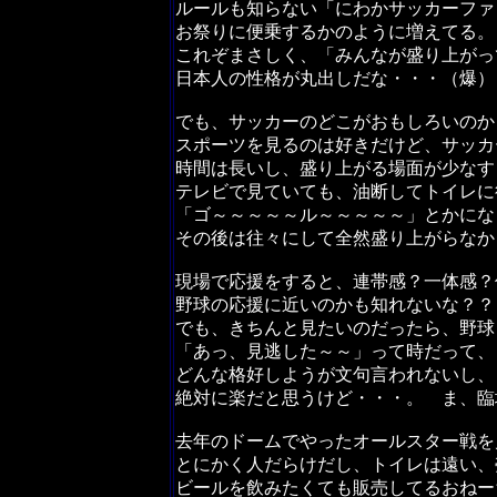
ルールも知らない「にわかサッカーファ
お祭りに便乗するかのように増えてる。
これぞまさしく、「みんなが盛り上がっ
日本人の性格が丸出しだな・・・（爆）
でも、サッカーのどこがおもしろいのか
スポーツを見るのは好きだけど、サッカ
時間は長いし、盛り上がる場面が少なす
テレビで見ていても、油断してトイレに
「ゴ～～～～～ル～～～～～」とかにな
その後は往々にして全然盛り上がらなか
現場で応援をすると、連帯感？一体感？
野球の応援に近いのかも知れないな？？
でも、きちんと見たいのだったら、野球
「あっ、見逃した～～」って時だって、
どんな格好しようが文句言われないし、
絶対に楽だと思うけど・・・。 ま、臨
去年のドームでやったオールスター戦を
とにかく人だらけだし、トイレは遠い、
ビールを飲みたくても販売してるおねー