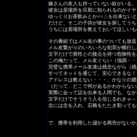
嫁さんの友人も持っていない奴がいる。
彼女は居場所を旦那に知られるのがイヤ
ゆっくりお茶飲みとか○×△を出来ない
だけど、そこの子供が彼女を探してうち
うちには居場所を教えておいてほしいも
その番組ではメル友の事のついても放送
メル友繋がりのいろいろな犯罪が横行し
文字だけで異性との接点を持つ危険性を
この俺だって、メル友ぐらい（強調・・
完璧な携帯メール友達は残念ながら（残
すべてネットを通じて、安心できるな！
アドレスは教えない・・・、かなりの臆
（だって、どこで何があるかわからない
実際に会って話を出来る人間でも、なか
文字だけでそうそう人を信じるわきゃ～
念には念を入れ、石橋をたたき割っても
で、携帯を利用した儲かる商売がないか