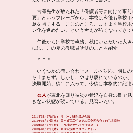
古澤先生が放たれた「保護者等に向けて事前
要」というフレーズから、本校は今後も学校ホ
意を強くする。ここのところ、ますます学校ホ
ン化を進めたい、という考えが強くなってきて
午後からは学校で執務。秋にいただいた大き
には、この夏の教職員研修のことを紹介。
＊＊＊
いくつかの問い合わせメールへ対応。明日の
ら止まらず。しかし、やはり疲れているのか、
決勝開始。後半に入って、今後は本格的に記憶な
友人
が東北を回り被災の状況を自身の目で見
きない状態が続いている。見習いたい。
2011年08月07日(日) リボーン味岡最終会議
2010年08月07日(土) 日本教育工学会第26回全国大会での発表日時
2009年08月07日(金) 中部地区女性校長研修会にて
2008年08月07日(木) 新政策提案プロジェクトへ