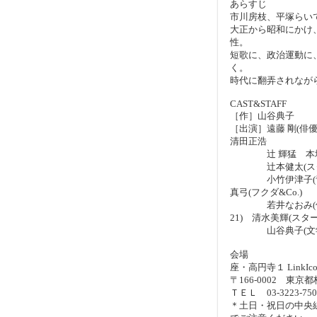
あらすじ
市川房枝、平塚らい
大正から昭和にかけ
性。
短歌に、政治運動に、
く。
時代に翻弄されなが
CAST&STAFF
［作］山谷典子 
［出演］遠藤 剛(俳
清田正浩
辻 輝猛 本城 憲(
辻本健太(スター
小竹伊津子(青年劇
真弓(フクダ&Co.)
若井なおみ(俳優
21) 清水美輝(スター
山谷典子(文学
会場
座・高円寺１ LinkI
〒166-0002 東京
ＴＥＬ 03-3223
＊土日・祝日の中央