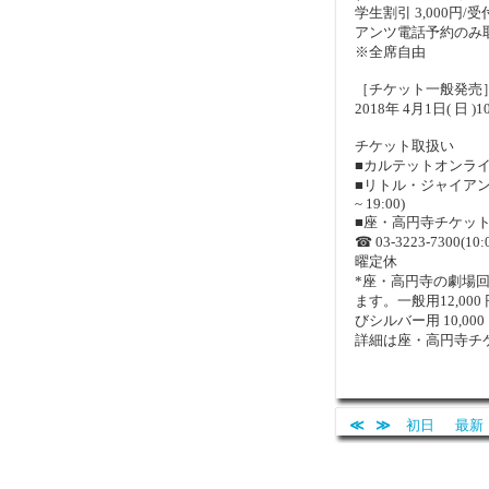
学生割引 3,000円
アンツ電話予約のみ取
※全席自由
［チケット一般発売
2018年 4月1日( 日 )1
チケット取扱い
■カルテットオンラインW
■リトル・ジャイアンツ電話
~ 19:00)
■座・高円寺チケットボックス 
☎ 03-3223-7300(10:0
曜定休
*座・高円寺の劇場
ます。一般用12,000 円
びシルバー用 10,000 円
詳細は座・高円寺チ
≪
≫
初日
最新