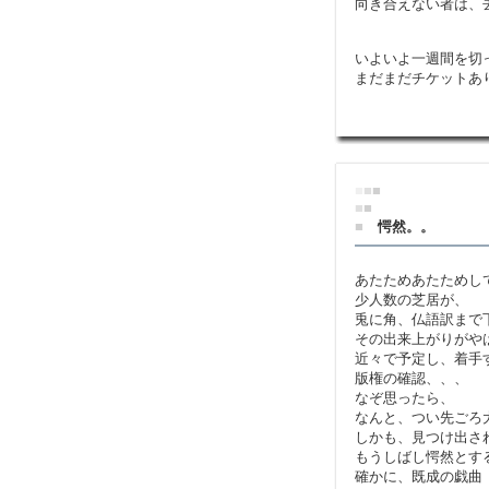
向き合えない者は、
いよいよ一週間を切
まだまだチケットあ
■
■
■
■
■
■
愕然。。
あたためあたためし
少人数の芝居が、
兎に角、仏語訳まで
その出来上がりがや
近々で予定し、着手
版権の確認、、、
なぞ思ったら、
なんと、つい先ごろ
しかも、見つけ出さ
もうしばし愕然とす
確かに、既成の戯曲