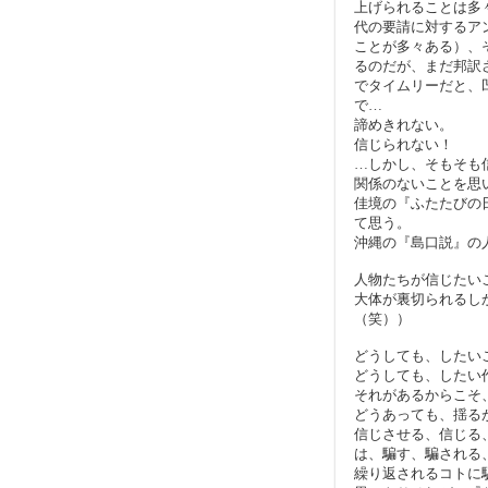
上げられることは多
代の要請に対するア
ことが多々ある）、
るのだが、まだ邦訳
でタイムリーだと、
で…
諦めきれない。
信じられない！
…しかし、そもそも
関係のないことを思
佳境の『ふたたびの
て思う。
沖縄の『島口説』の
人物たちが信じたい
大体が裏切られるし
（笑））
どうしても、したい
どうしても、したい
それがあるからこそ
どうあっても、揺る
信じさせる、信じる
は、騙す、騙される
繰り返されるコトに