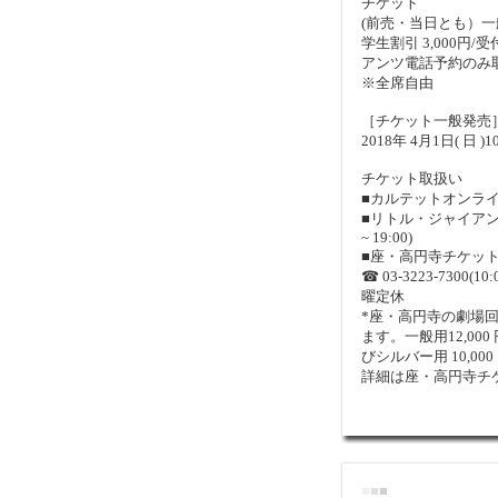
チケット
(前売・当日とも）一般 
学生割引 3,000円
アンツ電話予約のみ取
※全席自由
［チケット一般発売
2018年 4月1日( 日 )1
チケット取扱い
■カルテットオンラインW
■リトル・ジャイアンツ電話
~ 19:00)
■座・高円寺チケットボックス 
☎ 03-3223-7300(10:0
曜定休
*座・高円寺の劇場
ます。一般用12,000 円
びシルバー用 10,000 円
詳細は座・高円寺チ
■
■
■