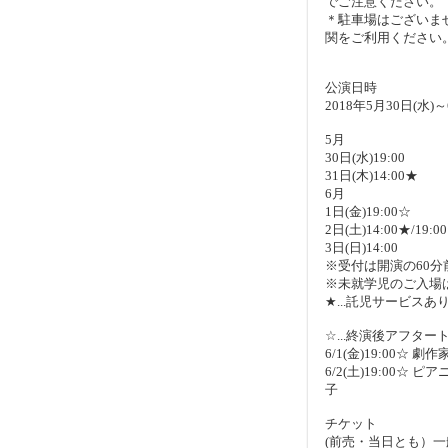
でご注意ください。
＊駐車場はございま
関をご利用ください
公演日時
2018年5月30日(水)～
5月
30日(水)19:00
31日(木)14:00★
6月
1日(金)19:00☆
2日(土)14:00★/19:0
3日(日)14:00
※受付は開演の60分
※未就学児のご入場
★...託児サービス
☆...終演後アフター
6/1(金)19:00☆ 
6/2(土)19:00☆ 
子
チケット
(前売・当日とも）一般 