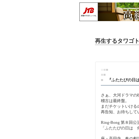
再生するタワゴトve
■
■
■
■
■
■
『ふたたびの日は
さぁ、大河ドラマの
稽古は最終盤。
まだチケットいける
再告知、お待ちして
Ring-Bong 第８回公
「ふたたびの日は 
座・高円寺 春の劇