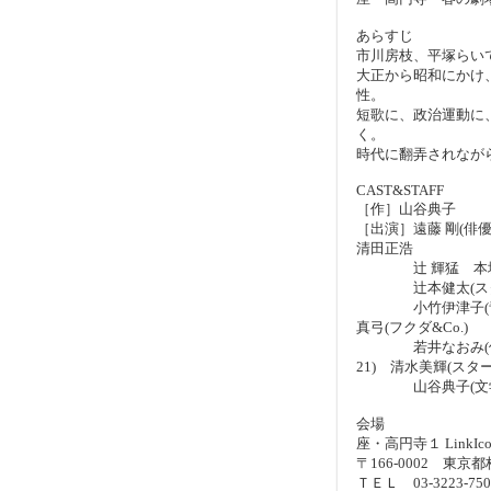
あらすじ
市川房枝、平塚らい
大正から昭和にかけ
性。
短歌に、政治運動に、
く。
時代に翻弄されなが
CAST&STAFF
［作］山谷典子 
［出演］遠藤 剛(俳
清田正浩
辻 輝猛 本城 憲(
辻本健太(スター
小竹伊津子(青年劇
真弓(フクダ&Co.)
若井なおみ(俳優
21) 清水美輝(スター
山谷典子(文学
会場
座・高円寺１ LinkI
〒166-0002 東京
ＴＥＬ 03-3223