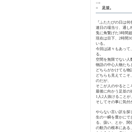
■
■
■
足並。
『ふたたびの日は何
連日の場当り、通し
兎に角繋げた3時間
現在は目下、2時間
いる。
今回は諸々もあって
る。
空間を無限でない人
物語の中心人物たち
どちらがかけても物
どちらも見えてこそ
のだが、
そこが人のやるとこ
最後に向かう足並の
1人2人抜けること
そしてその事に気付
やらない言い訳を探
生の一瞬を豊かにで
る、扱い、とか、関
の動力の根本にある