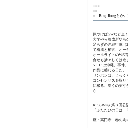
■
■
■
■
■
■
Ring-Bongと
気づけばGWなど全
大学やら養成所やら
足らずの沖縄行軍（
て構成と稽古、オー
オールライトのWS
合せも捗々しくは進
5・15は沖縄、事
作品に纏わる日だ。
リンボンは、じっく
コンセンサスを取り
に移る。漸くの実寸
ら…
Ring-Bong 第８回公
「ふたたびの日は 
座・高円寺 春の劇