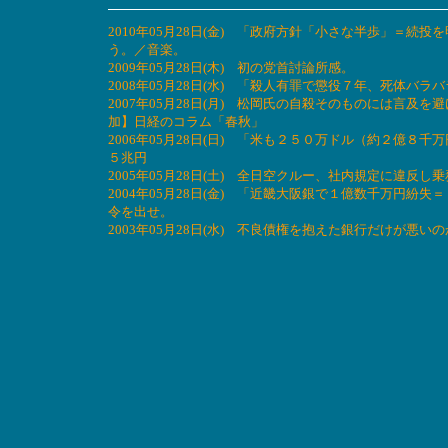
2010年05月28日(金) 「政府方針「小さな半歩」＝
う。／音楽。
2009年05月28日(木) 初の党首討論所感。
2008年05月28日(水) 「殺人有罪で懲役７年、死体
2007年05月28日(月) 松岡氏の自殺そのものには言
加】日経のコラム「春秋」
2006年05月28日(日) 「米も２５０万ドル（約２億
５兆円
2005年05月28日(土) 全日空クルー、社内規定に違反し
2004年05月28日(金) 「近畿大阪銀で１億数千万円
令を出せ。
2003年05月28日(水) 不良債権を抱えた銀行だけが悪