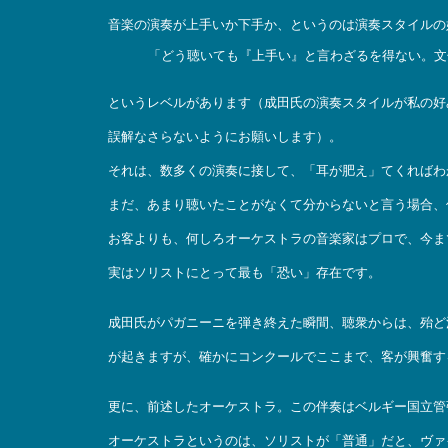
音楽の演奏が上手いか下手か、というのは演奏スタイルの
「どう聴いても『上手い』と言わざるを得ない。文
というレベルがあります（成田氏の演奏スタイルが私の好
誤解なさらないようにお願いします）。
それは、数多くの演奏に接して、「耳が肥え」てくればわ
まだ、あまり聴いたことがなくて分からないと言う場合、
お客よりも、何しろオーケストラの音楽家はプロで、今ま
実はソリストにとって最も「恐い」存在です。
成田氏がパガニーニを弾き終えた瞬間、聴衆からは、殆ど
が起きますが、確かにコンクールでここまで、客が興奮す
更に、前述したオーケストラ。この伴奏はベルギー国立管弦楽団（Natio
オーケストラというのは、ソリストが「普通」だと、ヴァ