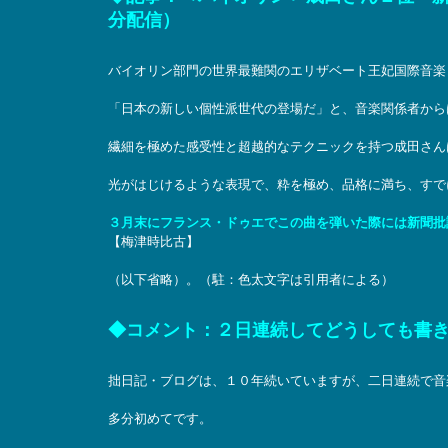
分配信）
バイオリン部門の世界最難関のエリザベート王妃国際音楽
「日本の新しい個性派世代の登場だ」と、音楽関係者から
繊細を極めた感受性と超越的なテクニックを持つ成田さん
光がはじけるような表現で、粋を極め、品格に満ち、すで
３月末にフランス・ドゥエでこの曲を弾いた際には新聞批
【梅津時比古】
（以下省略）。（駐：色太文字は引用者による）
◆コメント：２日連続してどうしても書
拙日記・ブログは、１０年続いていますが、二日連続で音
多分初めてです。