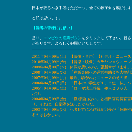
日本が取るべき手段はただ一つ。全ての原子炉を廃炉にす
と私は思います。
【読者の皆様にお願い】
是非、
エンピツの投票ボタン
をクリックして下さい。皆さ
があります。よろしく御願いいたします。
2011年04月09日(土) 【映像・音声】【ビデオ・ニ
2010年04月09日(金) 【音楽・映像】カラヤン＝ウ
2009年04月09日(木) 体調が悪いので、更新サボりま
2008年04月09日(水) 「在阪楽団への運営補助金を大
2007年04月09日(月) 最近、騒がれたニュースのその
2006年04月09日(日) 「日本の中学生が１、２位 
2005年04月09日(土) 「ローマ法王葬儀 要人２０
だけ。
2004年04月09日(金) 「撤退理由ない」と福田官房
り、それは、自衛隊を送ったからだ。
2003年04月09日(水) 記者死亡に米作戦副部長が「
るのはおかしい。