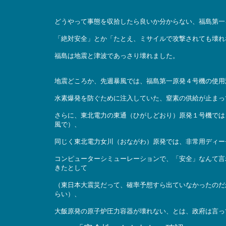
どうやって事態を収拾したら良いか分からない、福島第一
「絶対安全」とか「たとえ、ミサイルで攻撃されても壊れ
福島は地震と津波であっさり壊れました。
地震どころか、先週暴風では、福島第一原発４号機の使用
水素爆発を防ぐために注入していた、窒素の供給が止まっ
さらに、東北電力の東通（ひがしどおり）原発１号機では
風で）、
同じく東北電力女川（おながわ）原発では、非常用ディー
コンピューターシミューレーションで、「安全」なんて言
きたとして
（東日本大震災だって、確率予想すら出ていなかったのだ
らい）、
大飯原発の原子炉圧力容器が壊れない、とは、政府は言っ