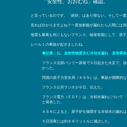
「安全性、おおむね」確認。
と言っているのです。「絶対」はあり得ない。そして一度
見れば分かりますよね？一度放射能が漏れたら人間には消
地震も暴風も何にもないフランス。核保有国にして、原子
レベル１の事故が起きましたね。
◆記事：仏、放射性物質含む冷却水漏れ 原発事故、レベル１
フランス北部パンリー原発で５日起きた火災で、放
かった。
同国の原子力安全局（ＡＳＮ）は、事故が国際的な
フランス公共ラジオが６日、伝えた。
フランス電力（ＥＤＦ）は、冷却水漏れについて「
と発表した。
ＡＳＮによると、原子炉を循環する冷却水の漏れは
５日深夜には約６６リットルに減少した。