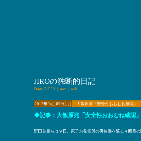
JIROの独断的日記
DiaryINDEX
｜
past
｜
will
2012年04月09日(月)
「大飯原発「安全性おおむね確認」
◆記事：大飯原発「安全性おおむね確認」…再稼
野田首相らは９日、原子力発電所の再稼働を巡る４回目の