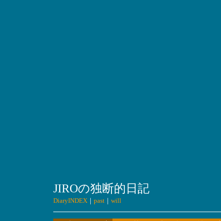
JIROの独断的日記
DiaryINDEX
｜
past
｜
will