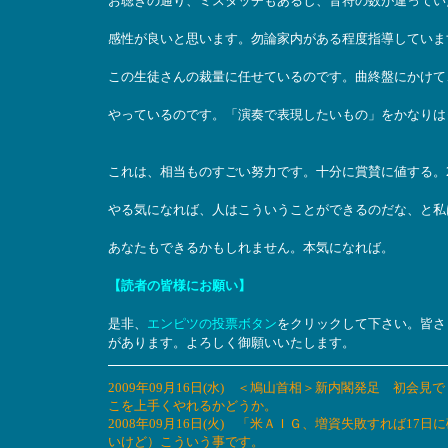
お聴きの通り、ミスタッチもあるし、音符の数が違ってい
感性が良いと思います。勿論家内がある程度指導していま
この生徒さんの裁量に任せているのです。曲終盤にかけて
やっているのです。「演奏で表現したいもの」をかなりは
これは、相当ものすごい努力です。十分に賞賛に値する。2
やる気になれば、人はこういうことができるのだな、と私
あなたもできるかもしれません。本気になれば。
【読者の皆様にお願い】
是非、
エンピツの投票ボタン
をクリックして下さい。皆さ
があります。よろしく御願いいたします。
2009年09月16日(水) ＜鳩山首相＞新内閣発足 初
こを上手くやれるかどうか。
2008年09月16日(火) 「米ＡＩＧ、増資失敗すれば
いけど）こういう事です。