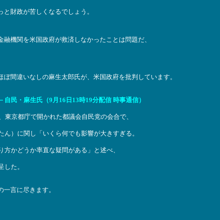
っと財政が苦しくなるでしょう。
金融機関を米国政府が救済しなかったことは問題だ、
ほぼ間違いなしの麻生太郎氏が、米国政府を批判しています。
民・麻生氏（9月16日13時19分配信 時事通信）
昼、東京都庁で開かれた都議会自民党の会合で、
たん）に関し「いくら何でも影響が大きすぎる。
り方かどうか率直な疑問がある」と述べ、
呈した。
の一言に尽きます。