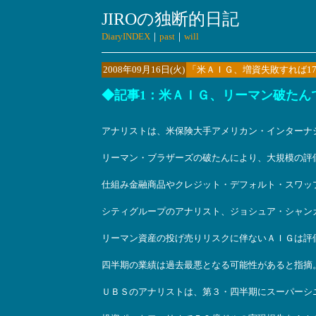
JIROの独断的日記
DiaryINDEX
｜
past
｜
will
2008年09月16日(火)
「米ＡＩＧ、増資失敗すれば1
◆記事1：米ＡＩＧ、リーマン破たんで
アナリストは、米保険大手アメリカン・インターナ
リーマン・ブラザーズの破たんにより、大規模の評
仕組み金融商品やクレジット・デフォルト・スワッ
シティグループのアナリスト、ジョシュア・シャン
リーマン資産の投げ売りリスクに伴ないＡＩＧは評
四半期の業績は過去最悪となる可能性があると指摘
ＵＢＳのアナリストは、第３・四半期にスーパーシ