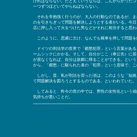
ければならない。たとえていうならば、こんがらがったコ
一つずつほどいてやらねばならない。
それを辛抱強く行うのが、大人の行動なのであるが、ま
のを引きちぎって問題を解決しようとする者がいる。今日
店に押し入って火をつけた男などがそれに相当すると思わ
このように、思慮に欠け、なんでも横車を押して問題を
ドイツの刑法学の世界で「郷愁犯罪」という言葉がある
ームシックにかかる。そして、自分がここ（奉公先）に居
が居なくなれば、自分は故郷に帰ることができる。という
から、「郷愁」に駆られた者の「犯罪」という意味で、こ
しかし、昔、私が刑法を習った頃は、このような「短絡
て問題解決を図ろうとするものである、といわれていた。
してみると、昨今の世の中では、男性の女性化という傾
気持ちが悪いことだ。