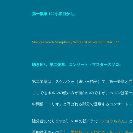
第一楽章 122小節目から。
Shostakovich SymphonyNo5 First Movement Bar 122
聴き所3。第二楽章、コンサート・マスターのソロ。
第二楽章は、スケルツォ（速い三拍子）で、第一楽章と雰
ここでもホルンの使い方が面白いのですが、ホルンは第一
中間部「トリオ」と呼ばれる部分で登場するコンサート・
随分昔になりますが、NHKの朝ドラで
「チョッちゃん」
と
黒柳徹子さんの母上、
黒柳朝（くろやなぎ・ちょう）さん