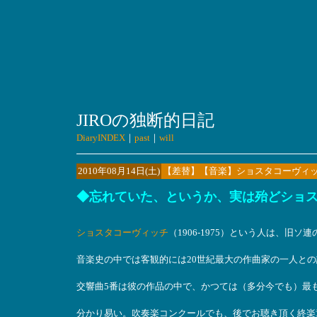
JIROの独断的日記
DiaryINDEX
｜
past
｜
will
2010年08月14日(土)
【差替】【音楽】ショスタコーヴィッ
◆忘れていた、というか、実は殆どショ
ショスタコーヴィッチ
（1906-1975）という人は、旧
音楽史の中では客観的には20世紀最大の作曲家の一人と
交響曲5番は彼の作品の中で、かつては（多分今でも）最
分かり易い。吹奏楽コンクールでも、後でお聴き頂く終楽