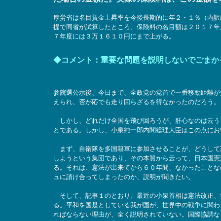
厚労省は名目賃金上昇率を今後長期的に年２・１％（内訳
提で同省が試算したところ、保険料の名目額は２０１７年
７年度には３万１６１０円にまで上がる。
◆コメント：重要な問題を説明しないでごまか
参院選公示後、今日まで、全政党の党首で一番移動距離が
えられ、否が応でも走り回らざるを得なかったのだろう。
しかし、どれだけ全国を飛び回ろうが、肝心なのは云う
とである。しかし、小泉純一郎内閣総理大臣はこの点にお
まず、自衛隊を多国籍軍に参加させることが、どうして
しようという集団であり、その本質から云って、日本国憲
る。それは、憲法が出来てから６０年間、なかったことな
ュに請け合ってしまったのか、説明が聞きたい。
そして、記事１のとおり、最近の小泉首相は憲法改正、
る。平和を国是としている我が国が、世界中の戦争に関わ
ればならない理由が、全く説明されていない。国際協調な