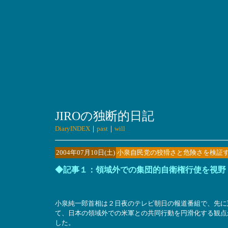
JIROの独断的日記
DiaryINDEX
｜
past
｜
will
2004年07月10日(土)
小泉自民党の狡猾さと危険さを検証
◆記事１：領域外での集団的自衛権行使を視野
小泉純一郎首相は２日夜のテレビ朝日の報道番組で、先に
て、日本の領域外での米軍との共同行動を円滑化する観点
した。