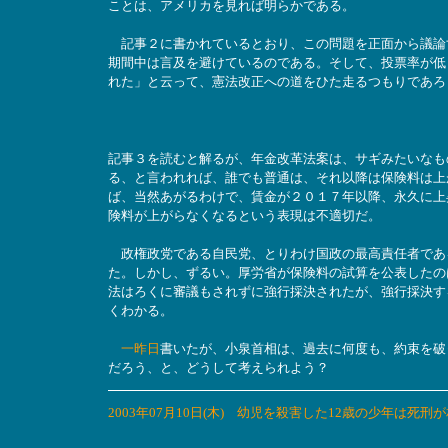
ことは、アメリカを見れば明らかである。
記事２に書かれているとおり、この問題を正面から議論
期間中は言及を避けているのである。そして、投票率が低
れた」と云って、憲法改正への道をひた走るつもりであろ
記事３を読むと解るが、年金改革法案は、サギみたいなも
る、と言われれば、誰でも普通は、それ以降は保険料は上
ば、当然あがるわけで、賃金が２０１７年以降、永久に上
険料が上がらなくなるという表現は不適切だ。
政権政党である自民党、とりわけ国政の最高責任者であ
た。しかし、ずるい。厚労省が保険料の試算を公表したの
法はろくに審議もされずに強行採決されたが、強行採決す
くわかる。
一昨日
書いたが、小泉首相は、過去に何度も、約束を破
だろう、と、どうして考えられよう？
2003年07月10日(木) 幼児を殺害した12歳の少年は死刑