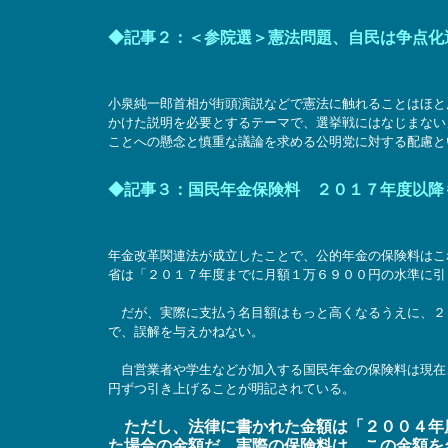
◆記事２：＜参院選＞憲法問題、自民は争点化
小泉純一郎首相が街頭演説などで憲法に触れることはほと
かけた説明を必要とするテーマで、選挙戦にはなじまない
ことへの懸念と慎重な議論を求める公明党に対する配慮と
◆記事３：国民年金保険料 ２０１７年度以降
年金改革関連法が成立したことで、公的年金の保険料はこ
省は「２０１７年度までに月額１万６９００円の水準に引
だが、実際に支払う名目額はもっと高くなるうえに、２
で、誤解を与えかねない。
自営業者や学生などが加入する国民年金の保険料は現在
円ずつ引き上げることが明記されている。
ただし、法律に書かれた金額は「２００４年
た場合の金額だ。実際の保険料は、この金額を