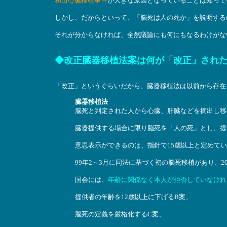
和田心臓移植事件
が大きな原因となっていることは知って
しかし、だからといって、「脳死は人の死か」を説明する
それが分からなければ、全然議論にも何にもなるわけがな
◆改正臓器移植法案は何が「改正」され
「改正」というぐらいだから、臓器移植法は以前から存在
臓器移植法
脳死と判定された人から心臓、肝臓などを摘出し移植
臓器提供する場合に限り脳死を「人の死」とし、提
意思表示ができるのは、指針で15歳以上と定めて
99年2～3月に同法に基づく初の脳死移植があり、2
国会には、
年齢に関係なく本人が拒否していなけれ
提供者の年齢を12歳以上に下げるB案、
脳死の定義を厳格化するC案、