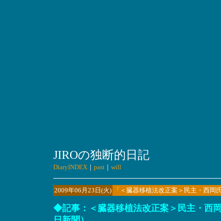
JIROの独断的日記
DiaryINDEX
｜
past
｜
will
2009年06月23日(火)
「＜臓器移植法改正案＞民主・西岡
◆記事：＜臓器移植法改正案＞民主・西岡氏
日新聞）