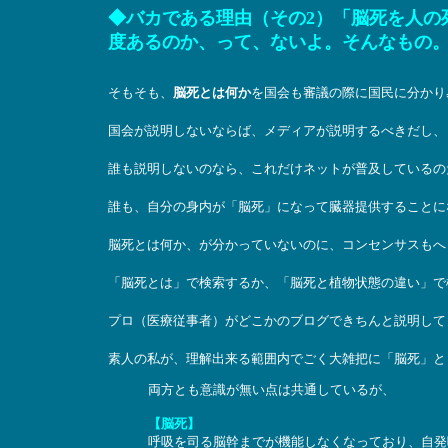
◆バカである理由（その2）「脳死を人の
度あるのか、って、ないよ。そんなもの
そもそも、
脳死とは何か
を国会も審議の際に国民に分かり
国会が説明しないならば、メディアが説明するべきだし、
誰も説明しないのなら、これだけネットが普及しているの
誰も、自分の身内が「脳死」になって臓器提供することに
脳死とは何か、が分かっていないのに、コンセンサスもへ
「脳死とは」で検索するか、「脳死と植物状態の違い」で
プロ（医療従事者）がどこかのブログできちんと説明して
素人の私が、理解出来る範囲内でごく大雑把に「脳死」と
両方とも意識が無い点は共通しているが、
【脳死】
呼吸を司る脳幹までが機能しなくなっており、自発