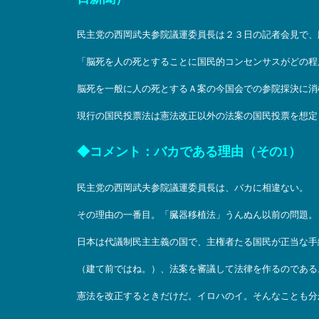
民主党の西岡武夫参院議運委員長は２３日の記者会見で、
「脳死を人の死とすることに国民的コンセンサスがどの程
脳死を一般に人の死とするＡ案の今国会での参院採決に消
現行の国民投票法は憲法改正以外の法案の国民投票を想定
◆コメント：バカである理由（その1）
民主党の西岡武夫参院議運委員長は、バカに相違ない。
その理由の一番目。「臓器移植法」うんぬん以前の問題。
日本は代議制民主主義の国で、主権者たる国民が正当な手
（建て前ではね。）、法案を審議して法律を作るのである
憲法を改正するときだけだ。イロハのイ。そんなことも分