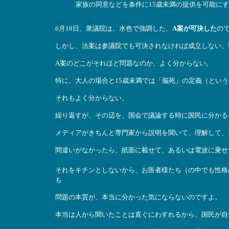
家族の同意などを条件に15歳未満の提供を可能にす
6月18日、衆議院は、水色で強調した、
A案が可決した
の
しかし、法案は参議院でも可決されなければ成立しない。
A案のどこがそれほど問題なのか、よく分からない。
特に、大人の場合と15歳未満では「脳死」の定義（とい
それもよく分からない。
繰り返すが、その辺を、国会で議論する時に国民に分かる
メディアがきちんと専門家から説明を聞いて、理解して、
間違いがなかったら、紙面に載せて、あるいは電波に乗せ
それをキチンとしないから、お医者様たち（の中でも性格
も
問題の本質が、本当に分かった気にならないのですよ。
本当は人から聞いたことは直ぐにわすれるから、国民が自