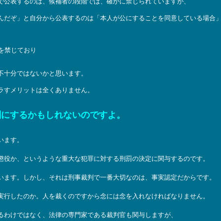
で公表するのは、候補者の段階では、確かに禁じられていますが、
んだぞ」と自分から公表するのは「本人が公にすることを同意している場合
を禁じており
不十分ではないかと思います。
ラすメリットは全くありません。
刑にするかもしれないのですよ。
います。
懲役か、というような重大な犯罪に対する刑罰の決定に関与するのです。
います。しかし、それは刑事裁判で一番大切なのは、事実認定だからです。
実行したのか。人を裁くのですから念には念を入れなければなりません。
るわけではなく、法律の専門家である裁判官も関与しますが、