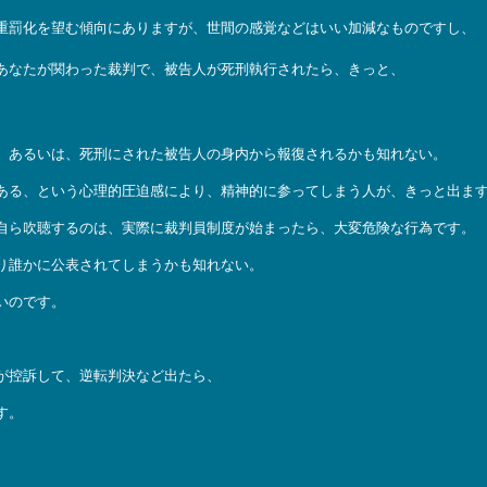
重罰化を望む傾向にありますが、世間の感覚などはいい加減なものですし、
あなたが関わった裁判で、被告人が死刑執行されたら、きっと、
。あるいは、死刑にされた被告人の身内から報復されるかも知れない。
ある、という心理的圧迫感により、精神的に参ってしまう人が、きっと出ま
自ら吹聴するのは、実際に裁判員制度が始まったら、大変危険な行為です。
り誰かに公表されてしまうかも知れない。
いのです。
が控訴して、逆転判決など出たら、
す。