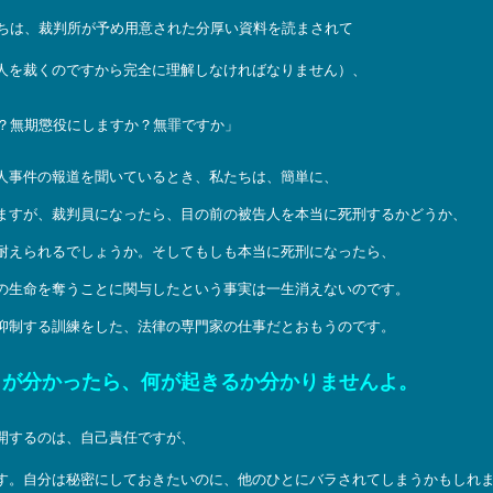
たちは、裁判所が予め用意された分厚い資料を読まされて
人を裁くのですから完全に理解しなければなりません）、
？無期懲役にしますか？無罪ですか」
人事件の報道を聞いているとき、私たちは、簡単に、
ますが、裁判員になったら、目の前の被告人を本当に死刑するかどうか、
耐えられるでしょうか。そしてもしも本当に死刑になったら、
の生命を奪うことに関与したという事実は一生消えないのです。
抑制する訓練をした、法律の専門家の仕事だとおもうのです。
とが分かったら、何が起きるか分かりませんよ。
開するのは、自己責任ですが、
す。自分は秘密にしておきたいのに、他のひとにバラされてしまうかもしれ