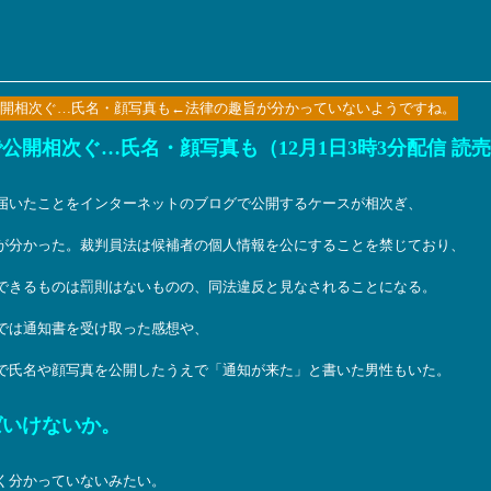
開相次ぐ…氏名・顔写真も←法律の趣旨が分かっていないようですね。
開相次ぐ…氏名・顔写真も（12月1日3時3分配信 読
届いたことをインターネットのブログで公開するケースが相次ぎ、
が分かった。裁判員法は候補者の個人情報を公にすることを禁じており、
できるものは罰則はないものの、同法違反と見なされることになる。
では通知書を受け取った感想や、
で氏名や顔写真を公開したうえで「通知が来た」と書いた男性もいた。
ばいけないか。
く分かっていないみたい。