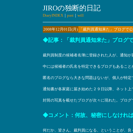
JIROの独断的日記
DiaryINDEX
｜
past
｜
will
2008年12月01日(月)
「裁判員通知来た」ブログで公
◆記事：「裁判員通知来た」ブログで公
裁判員制度の候補者名簿に登録された人が、通知が
中には候補者の氏名を特定できるブログもあること
匿名のブログなら大きな問題はないが、個人が特定
通知書が各家庭に届き始めた２９日以降、ネット上
封筒の写真を載せたブログが次々に現れた。ブログ
◆コメント：何故、秘密にしなけれ
何だか、皆さん、裁判員になる、ということが、良