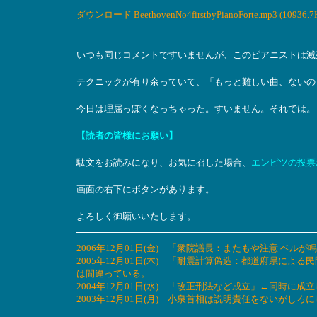
ダウンロード BeethovenNo4firstbyPianoForte.mp3 (10936.7
いつも同じコメントですいませんが、このピアニストは滅
テクニックが有り余っていて、「もっと難しい曲、ないの
今日は理屈っぽくなっちゃった。すいません。それでは。
【読者の皆様にお願い】
駄文をお読みになり、お気に召した場合、
エンピツの投票
画面の右下にボタンがあります。
よろしく御願いいたします。
2006年12月01日(金) 「衆院議長：またもや注意 ベ
2005年12月01日(木) 「耐震計算偽造：都道府県に
は間違っている。
2004年12月01日(水) 「改正刑法など成立」←同時に
2003年12月01日(月) 小泉首相は説明責任をないがし