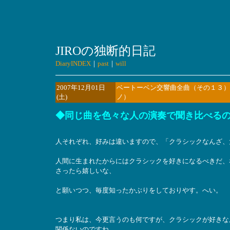
JIROの独断的日記
DiaryINDEX
｜
past
｜
will
2007年12月01日
ベートーベン交響曲全曲（その１３）第
(土)
ノ）
◆同じ曲を色々な人の演奏で聞き比べる
人それぞれ、好みは違いますので、「クラシックなんざ、
人間に生まれたからにはクラシックを好きになるべきだ、
さったら嬉しいな、
と願いつつ、毎度知ったかぶりをしておりやす。へい。
つまり私は、今更言うのも何ですが、クラシックが好きな
関係ないのですね。