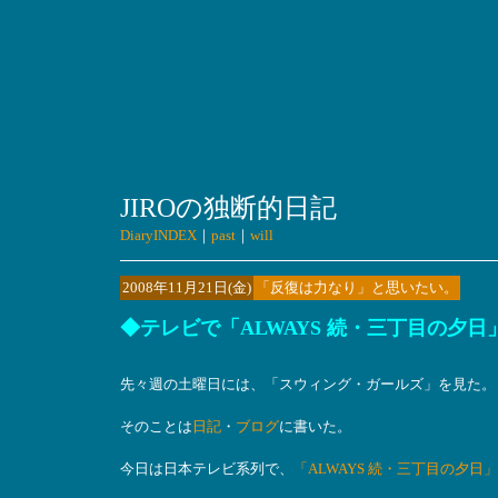
JIROの独断的日記
DiaryINDEX
｜
past
｜
will
2008年11月21日(金)
「反復は力なり」と思いたい。
◆テレビで「ALWAYS 続・三丁目の夕日
先々週の土曜日には、「スウィング・ガールズ」を見た。
そのことは
日記
・
ブログ
に書いた。
今日は日本テレビ系列で、
「ALWAYS 続・三丁目の夕日」