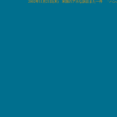
2002年11月21日(木) 米国のアホな訴訟また一件 「ハ