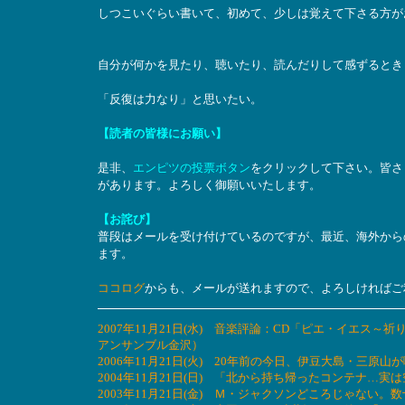
しつこいぐらい書いて、初めて、少しは覚えて下さる方が
自分が何かを見たり、聴いたり、読んだりして感ずるとき
「反復は力なり」と思いたい。
【読者の皆様にお願い】
是非、
エンピツの投票ボタン
をクリックして下さい。皆さ
があります。よろしく御願いいたします。
【お詫び】
普段はメールを受け付けているのですが、最近、海外から
ます。
ココログ
からも、メールが送れますので、よろしければご
2007年11月21日(水) 音楽評論：CD「ピエ・イエ
アンサンブル金沢）
2006年11月21日(火) 20年前の今日、伊豆大島・三
2004年11月21日(日) 「北から持ち帰ったコンテナ…
2003年11月21日(金) Ｍ・ジャクソンどころじゃな