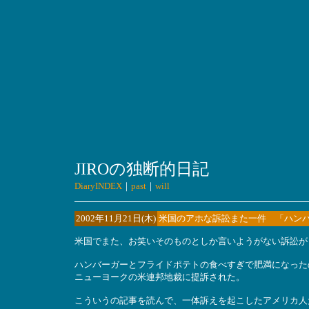
JIROの独断的日記
DiaryINDEX
｜
past
｜
will
2002年11月21日(木)
米国のアホな訴訟また一件 「ハン
米国でまた、お笑いそのものとしか言いようがない訴訟が
ハンバーガーとフライドポテトの食べすぎで肥満になった
ニューヨークの米連邦地裁に提訴された。
こういうの記事を読んで、一体訴えを起こしたアメリカ人