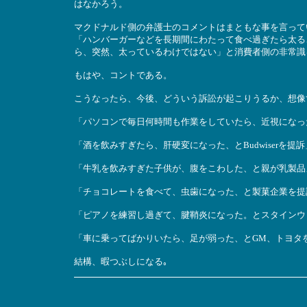
はなかろう。
マクドナルド側の弁護士のコメントはまともな事を言って
「ハンバーガーなどを長期間にわたって食べ過ぎたら太る
ら、突然、太っているわけではない」と消費者側の非常識
もはや、コントである。
こうなったら、今後、どういう訴訟が起こりうるか、想像
「パソコンで毎日何時間も作業をしていたら、近視になった
「酒を飲みすぎたら、肝硬変になった、とBudwiserを提訴
「牛乳を飲みすぎた子供が、腹をこわした、と親が乳製品
「チョコレートを食べて、虫歯になった、と製菓企業を提
「ピアノを練習し過ぎて、腱鞘炎になった。とスタインウ
「車に乗ってばかりいたら、足が弱った、とGM、トヨタ
結構、暇つぶしになる｡