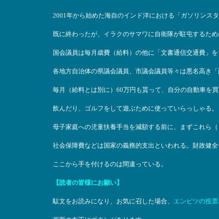
2001年から始めた海自のインド洋における「ガソリンスタ
既に終わったが、イラクのサマワに自衛隊が駐屯するため
国会議員は毎月歳費（給料）の他に「文書通信交通費」を1
各地方自治体の県議会議員、市議会議員等々は悪名高き「
毎月（給料とは別に）60万円も貰って、自分の自動車を
飲んだり、ゴルフをして遊ぶために使っていらっしゃる。
母子家庭への児童扶養手当を減額する前に、まずこれら（
社会保障費などは国家の義務的支出といわれる。財政健全
ここから手を付けるのは間違っている。
【読者の皆様にお願い】
駄文をお読みになり、お気に召した場合、
エンピツの投票