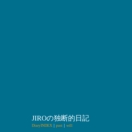
JIROの独断的日記
DiaryINDEX
｜
past
｜
will