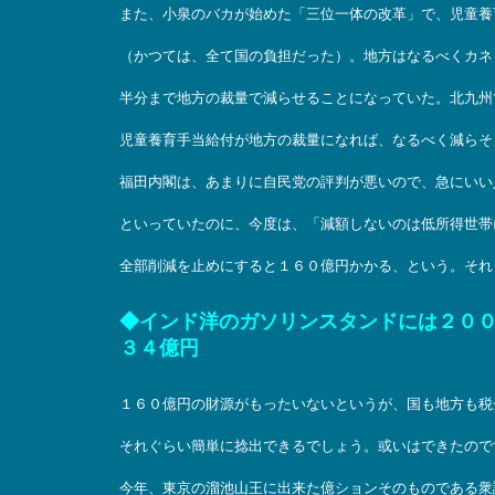
また、小泉のバカが始めた「三位一体の改革」で、児童養
（かつては、全て国の負担だった）。地方はなるべくカネを
半分まで地方の裁量で減らせることになっていた。北九州
児童養育手当給付が地方の裁量になれば、なるべく減らそ
福田内閣は、あまりに自民党の評判が悪いので、急にいい
といっていたのに、今度は、「減額しないのは低所得世帯
全部削減を止めにすると１６０億円かかる、という。それ
◆インド洋のガソリンスタンドには２０
３４億円
１６０億円の財源がもったいないというが、国も地方も税
それぐらい簡単に捻出できるでしょう。或いはできたので
今年、東京の溜池山王に出来た億ションそのものである衆議