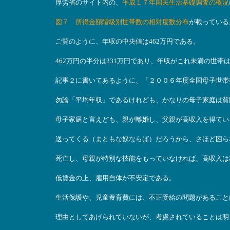
厚労省のサイト内の、
平成１７年国民生活基礎調査の概況
図７ 所得金額階級別世帯数の相対度数分布
が載っている
ご覧のように、年収の中央値は462万円である。
462万円の半分は231万円であり、年収がこれ未満の世帯
記事２に書いてあるように、「２００６年度全国母子世帯等
勿論「平均年収」であるけれども、かなりの母子家庭は貧
母子家庭と言えども、親が離婚し、父親が高収入を得てい
送ってくる（まともな奴ならば）だろうから、さほど困ら
死亡し、母親が特別な技能をもっていなければ、高収入は
低賃金の上、雇用自体が不安定である。
生活保護や、児童養育費には、不正受給の問題があること
理由としてあげられていないが、考慮されていることは明