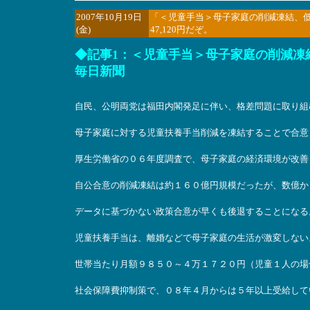
2007年10月19日
「＜児童手当＞母子家庭の削減凍結、低
(金)
47,120円だぞ。
◆記事1：＜児童手当＞母子家庭の削減凍結
毎日新聞
自民、公明両党は福田内閣発足に伴い、格差問題に取り組
母子家庭に対する児童扶養手当削減を凍結することで合意
厚生労働省の０６年度調査で、母子家庭の経済環境が改善
自公合意の削減凍結は約１６０億円規模だったが、数億か
データに基づかない政策合意が早くも後退することになる
児童扶養手当は、離婚などで母子家庭の生活が激変しない
世帯当たり月額９８５０～４万１７２０円（児童１人の場
社会保障費抑制策で、０８年４月からは５年以上受給して