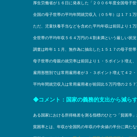
厚生労働省が１６日に発表した「２００６年度全国母子世
全国の母子世帯の平均年間就労収入（０５年）は１７１万
ただ、児童扶養手当などを含めた平均年収は前回より１万
全世帯の平均年収５６４万円の４割未満という厳しい状況
調査は昨年１１月、無作為に抽出した１５１７の母子世帯
母子世帯の母親の就労率は前回より１・５ポイント増え、
雇用形態別では常用雇用者が３・３ポイント増えて４２・
平均年間就労収入は常用雇用者が前回比５万円増の２５７
◆コメント：国家の義務的支出から減ら
ある国家における所得格差を測る指標のひとつ「貧困率」
貧困率とは、年収が全国民の年収の中央値の半分に満たな