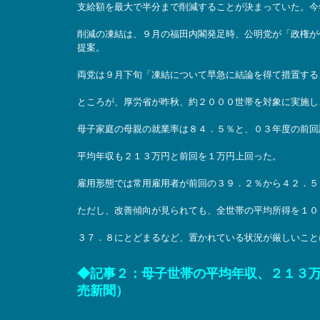
支給額を最大で半分まで削減することが決まっていた。今
削減の凍結は、９月の福田内閣発足時、公明党が「政権が
提案。
両党は９月下旬「凍結について早急に結論を得て措置する
ところが、厚労省が昨秋、約２０００世帯を対象に実施し
母子家庭の母親の就業率は８４．５％と、０３年度の前回
平均年収も２１３万円と前回を１万円上回った。
雇用形態では常用雇用者が前回の３９．２％から４２．５
ただし、改善傾向が見られても、全世帯の平均所得を１０
３７．８にとどまるなど、置かれている状況が厳しいこと
◆記事２：母子世帯の平均年収、２１３万円
売新聞）