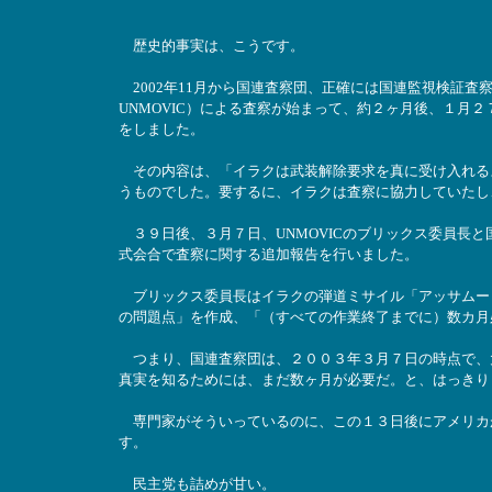
歴史的事実は、こうです。
2002年11月から国連査察団、正確には国連監視検証査察委員会（U.N. Moni
UNMOVIC）による査察が始まって、約２ヶ月後、１月２
をしました。
その内容は、「イラクは武装解除要求を真に受け入れる
うものでした。要するに、イラクは査察に協力していたし
３９日後、３月７日、UNMOVICのブリックス委員長と
式会合で査察に関する追加報告を行いました。
ブリックス委員長はイラクの弾道ミサイル「アッサムード
の問題点」を作成、「（すべての作業終了までに）数カ月
つまり、国連査察団は、２００３年３月７日の時点で、
真実を知るためには、まだ数ヶ月が必要だ。と、はっきり
専門家がそういっているのに、この１３日後にアメリカ
す。
民主党も詰めが甘い。