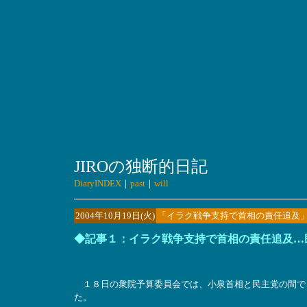
JIROの独断的日記
DiaryINDEX
｜
past
｜
will
2004年10月19日(火)
「イラク戦争支持で首相の責任追及
◆記事１：イラク戦争支持で首相の責任追及…
１８日の衆院予算委員会では、小泉首相と民主党の間で
た。