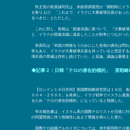
民主党の前原誠司氏は、米政府調査団が「開戦時にイラ
を取り上げ、「これまで、イラクに大量破壊兵器があった
るべきだ」とただした。
これに対し、首相は「国連決議に基づいて、『大量破壊
と、イラクが国連決議に違反したことが戦争につながった
前原氏は「米国の情報をうのみにした首相の責任は問わ
実もあり、イラクが大量破壊兵器を持っていると想定する
壊兵器の脅威は存在し続けていた」と反論。議論は最後まで平行線
◆記事２：日韓「テロの潜在的標的」 英戦
【ロンドン１９日共同】英国際戦略研究所は１９日、各
００４－２００５」を発表し、イラク戦争でイスラム過激
るため「テロの潜在的標的」になっていると指摘した。
年次報告書は、イスラム系の国際テロリストが活発に行
の同盟関係に伴う危険性にあえて警鐘を鳴らした形だ。
国際テロ組織アルカイダについては、米中枢同時テロ後