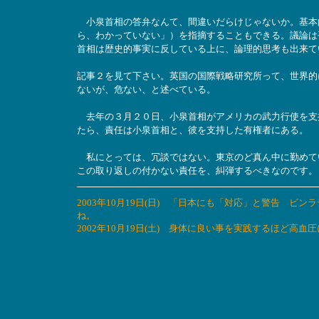
小泉首相の答弁なんて、間違いだらけじゃないか。基本
ら、わかっていない」）を指摘することもできる。議論は
首相は歴史的事実に反している上に、論理的思考も出来て
記事２を見て下さい。英国の国際戦略研究所って、世界的
ないが、危ない、と述べている。
去年の３月２０日、小泉首相がアメリカの武力行使を支
たら、責任は小泉首相と、彼を支持した有権者にある。
私にとっては、冗談ではない。東京のど真ん中に勤めて
この取り返しの付かない責任を、糾弾するべきなのです。
2003年10月19日(日) 「日本にも「対応」と警告 
ね。
2002年10月19日(土) 身体に良い事を実践するほど高