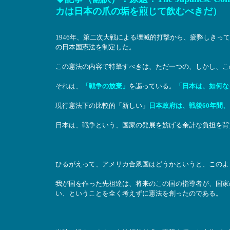
カは日本の爪の垢を煎じて飲むべきだ）
1946年、第二次大戦による壊滅的打撃から、疲弊しきっ
の日本国憲法を制定した。
この憲法の内容で特筆すべきは、ただ一つの、しかし、こ
それは、
「戦争の放棄」
を謳っている。
「日本は、如何な
現行憲法下の比較的「新しい」
日本政府は、戦後60年間
日本は、戦争という、国家の発展を妨げる余計な負担を背
ひるがえって、アメリカ合衆国はどうかというと、このよ
我が国を作った先祖達は、将来のこの国の指導者が、国家
い、ということを全く考えずに憲法を創ったのである。