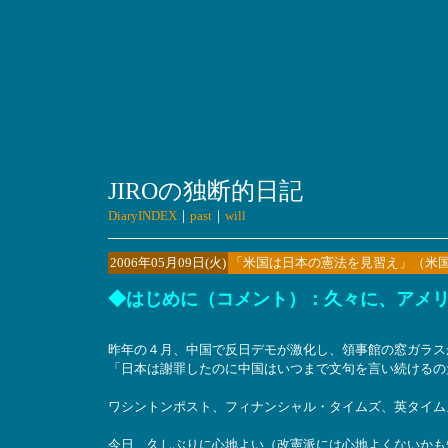
JIROの独断的日記
DiaryINDEX
｜
past
｜
will
2006年05月09日(火)
「米国は日本の憲法を見習え」（米国 Calif
◆はじめに（コメント）：久々に、アメ
昨年の４月、中国で反日デモが激化し、領事館の窓ガラス
「日本は謝罪したのに中国はいつまで文句を言い続けるの
ワシントンポスト、フィナンシャル・タイムズ、英タイム
今日、久しぶりに心地よい（改憲派には心地よくないかも