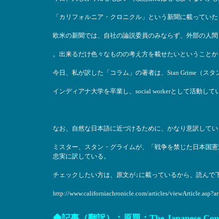
「カリフォルニア・クロニクル」という新聞に載っていた
欧米の新聞では、自社の論説委員のみならず、外部の人間
。出来るだけ色々なものの考え方を載せたいということか
今日、私が訳した「コラム」の著者は、Stan Grime（ス
インディアナ大学を卒業し、social workerとして活
なお、自然な日本語に近づけるために、かなり意訳してい
ミスター、スタン・グライムが、「戦争を禁じた日本国憲
忠実に訳している。
チェックしたい方は、原文が↓に載っているから、読んで
http://www.californiachronicle.com/articles/viewArticle.asp?a
◆記事（翻訳）：原題：The Japanese Consti