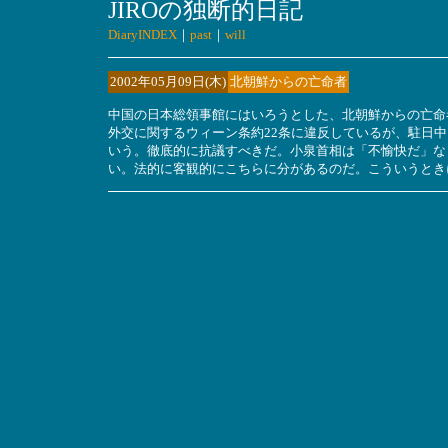
JIROの独断的日記
DiaryINDEX
｜
past
｜
will
2002年05月09日(木)
北朝鮮からの亡命者
中国の日本総領事館にはいろうとした、北朝鮮からの亡命
外交に関するウィーン条約22条に違反しているが、駐日
いう。徹底的に抗議すべきだ。小泉首相は「不愉快だ」な
い。法的に客観的にこちらに分があるのだ。こういうとき