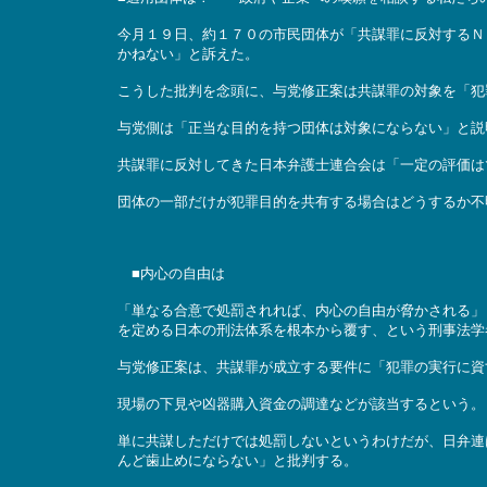
今月１９日、約１７０の市民団体が「共謀罪に反対するＮ
かねない」と訴えた。
こうした批判を念頭に、与党修正案は共謀罪の対象を「犯
与党側は「正当な目的を持つ団体は対象にならない」と説
共謀罪に反対してきた日本弁護士連合会は「一定の評価は
団体の一部だけが犯罪目的を共有する場合はどうするか不
■内心の自由は
「単なる合意で処罰されれば、内心の自由が脅かされる」
を定める日本の刑法体系を根本から覆す、という刑事法学
与党修正案は、共謀罪が成立する要件に「犯罪の実行に資
現場の下見や凶器購入資金の調達などが該当するという。
単に共謀しただけでは処罰しないというわけだが、日弁連
んど歯止めにならない」と批判する。