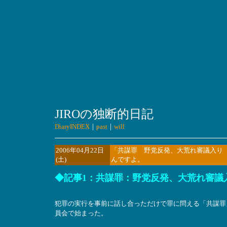
JIROの独断的日記
DiaryINDEX
｜
past
｜
will
2006年04月22日
「共謀罪 野党反発、大荒れ審議入り
(土)
んですよ。
◆記事1：共謀罪：野党反発、大荒れ審議
犯罪の実行を事前に話し合っただけで罪に問える「共謀罪
員会で始まった。