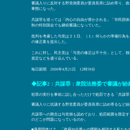
審議入りに反対する野党側委員が委員長席に詰め寄り、政
事態になった。
共謀罪を巡っては「内心の自由が脅かされる」「市民団体
秋の特別国会でも継続審議になっていた。
批判を考慮した与党は２１日、（１）何らかの準備行為を
の修正案を提出した。
これに対し、民主党は「与党の修正は不十分」として、独
規定などを盛り込んでいる。
毎日新聞 2006年4月21日 12時59分
◆記事2：共謀罪：衆院法務委で審議が紛
犯罪の実行を事前に話し合っただけで処罰できる「共謀罪
審議入りに抗議する野党委員が委員長席に詰め寄るなど紛
共謀罪への懸念は与党側も認めており、処罰範囲を限定す
のどこが問題になっているのか。
■適用団体は？ 「政府や企業への嘆願を相談する私たち