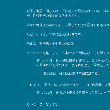
犯罪と刑罰に関しては、「行為」が罰せられるのが、基本
が、近代刑法の基本的な考え方です。
確かに例外はあるのです。共謀しただけで罰せられる行為
ただしそれは、非常に重大な行為です。
例えば、刑法第七十七条の内乱罪。
クーデターを起こして、日本の統治機構をひっくり返そう
第七十七条 国の統治機構を破壊し、又はその領土
の基本秩序を壊乱することを目的として暴動をした
一 首謀者は、死刑又は無期禁錮に処する。
これは（↑）実行に移した場合ですが、この「内乱罪」は
第七十八条 内乱の予備又は陰謀をした者は、一
ということになります。