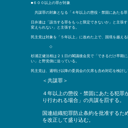
■６００以上の罪が対象
共謀罪の対象となる「４年以上の懲役・禁固にあたる罪
日弁連は「該当する罪をもっと限定できないか」と主張す
変えられない」と主張する。
民主党は対象を「５年以上」に改めた上で、国境を越える
◇
杉浦正健法相は２１日の閣議後会見で「できるだけ早期に
い」と野党側に迫っている。
民主党は、週明け以降の委員会の欠席も含め対応を検討し
＜共謀罪＞
４年以上の懲役・禁固にあたる犯罪
り行われる場合」の共謀を罰する。
国連組織犯罪防止条約を批准するた
を改正して盛り込む。