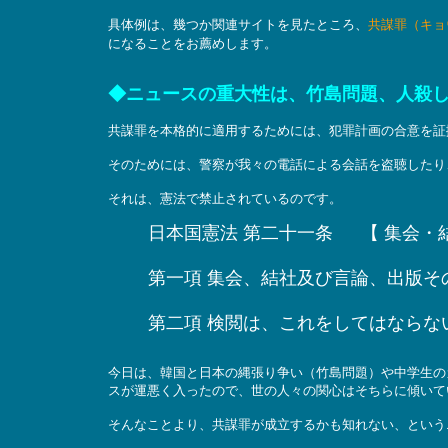
具体例は、幾つか関連サイトを見たところ、
共謀罪（キョ
になることをお薦めします。
◆ニュースの重大性は、竹島問題、人殺
共謀罪を本格的に適用するためには、犯罪計画の合意を証
そのためには、警察が我々の電話による会話を盗聴したり
それは、憲法で禁止されているのです。
日本国憲法 第二十一条 【 集会・
第一項 集会、結社及び言論、出版そ
第二項 検閲は、これをしてはならな
今日は、韓国と日本の縄張り争い（竹島問題）や中学生の
スが運悪く入ったので、世の人々の関心はそちらに傾いて
そんなことより、共謀罪が成立するかも知れない、という