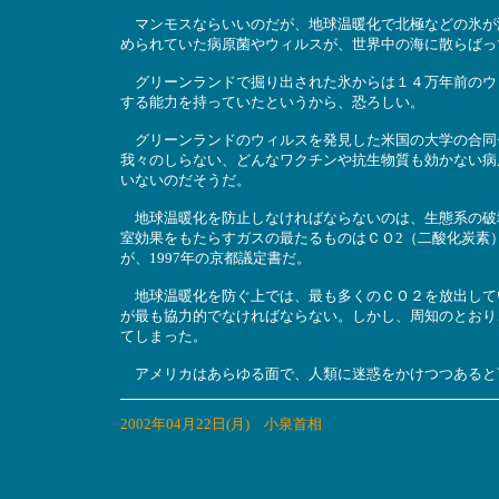
マンモスならいいのだが、地球温暖化で北極などの氷が
められていた病原菌やウィルスが、世界中の海に散らばっ
グリーンランドで掘り出された氷からは１４万年前のウ
する能力を持っていたというから、恐ろしい。
グリーンランドのウィルスを発見した米国の大学の合同
我々のしらない、どんなワクチンや抗生物質も効かない病
いないのだそうだ。
地球温暖化を防止しなければならないのは、生態系の破
室効果をもたらすガスの最たるものはＣＯ2（二酸化炭素
が、1997年の京都議定書だ。
地球温暖化を防ぐ上では、最も多くのＣＯ２を放出して
が最も協力的でなければならない。しかし、周知のとおり
てしまった。
アメリカはあらゆる面で、人類に迷惑をかけつつあると
2002年04月22日(月) 小泉首相