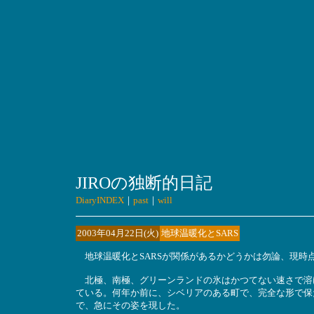
JIROの独断的日記
DiaryINDEX
｜
past
｜
will
2003年04月22日(火)
地球温暖化とSARS
地球温暖化とSARSが関係があるかどうかは勿論、現時
北極、南極、グリーンランドの氷はかつてない速さで溶け
ている。何年か前に、シベリアのある町で、完全な形で保
で、急にその姿を現した。