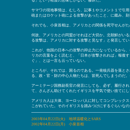
る」という程度の意味しかない。修辞だ。
サマワの現地事情は、むしろ、記事１やコメント１で引用
砲またはロケット砲による攻撃があったこと、に鑑み、刻
それでも、小泉首相は、アメリカとの関係を死守せんがた
何故、アメリカとの同盟がそれほど大切か。北朝鮮がいる
る攻撃は、アメリカに対する攻撃と見なす」と発言してい
これが、他国の日本への攻撃の抑止力になっているから、
リカの言葉をよく読むと、「日本が攻撃されれば」報復す
ぐ」、とは一言も云っていない。
ところが、それでは、困るのである。一発核兵器を落とさ
る、政・官・財の中心人物たちは、皆死んでしまうのだ。
アーミテージ国務副長官の発言にしても、必ず、履行され
て、さんざん助けてくれたイギリスを平気で使い捨てにし
アメリカ人は大体、ヨーロッパ人に対してコンプレックス
こがれていた。そのイギリスを踏みつけにするぐらいなの
2003年04月22日(火) 地球温暖化とSARS
2002年04月22日(月) 小泉首相