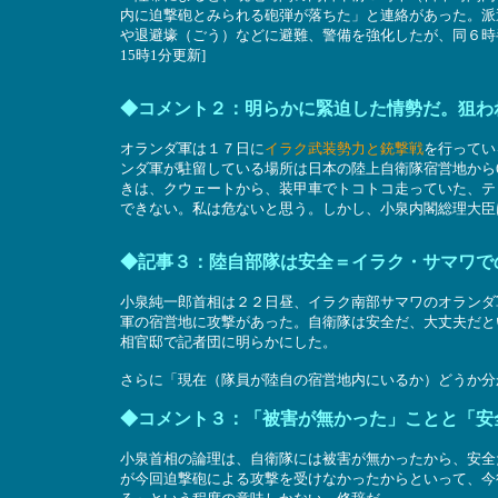
内に迫撃砲とみられる砲弾が落ちた」と連絡があった。派
や退避壕（ごう）などに避難、警備を強化したが、同６時半
15時1分更新]
◆コメント２：明らかに緊迫した情勢だ。狙わ
オランダ軍は１７日に
イラク武装勢力と銃撃戦
を行ってい
ンダ軍が駐留している場所は日本の陸上自衛隊宿営地から
きは、クウェートから、装甲車でトコトコ走っていた、テ
できない。私は危ないと思う。しかし、小泉内閣総理大臣
◆記事３：陸自部隊は安全＝イラク・サマワで
小泉純一郎首相は２２日昼、イラク南部サマワのオランダ
軍の宿営地に攻撃があった。自衛隊は安全だ、大丈夫だと
相官邸で記者団に明らかにした。
さらに「現在（隊員が陸自の宿営地内にいるか）どうか分
◆コメント３：「被害が無かった」ことと「安
小泉首相の論理は、自衛隊には被害が無かったから、安全
が今回迫撃砲による攻撃を受けなかったからといって、今