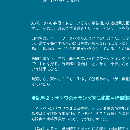
月14日19時15分更新]
結構、ヤバい内容である。いくら小泉首相が人道復興支援
すよ。その上、改めて世論調査というか、アンケートを取
自衛隊は、ハローワークをやらんといけないようだ。しか
い。需要が発生するためには事業が興らなければならない
るに、現地のニーズと自衛隊がやろうとしていることが噛
民間企業なら、当然、商売を始める前にマーケティングリ
ているかを探る。自衛隊の場合は、とにかく、小泉さんが
いう結果になる。
商売なら、売れなくても、生命までは奪われないが、自衛
えていたら、
◆記事２：サマワのオランダ軍に砲撃＝陸自部
イラク南部サマワで２２日午前、オランダ軍の宿営地キ
幕僚監部が情報収集を進めているが、約７キロ離れた陸自
も陸自の連絡要員がいるが、けがはなかった。
陸幕によると、現地時間の同日午前３時半（日本時間同