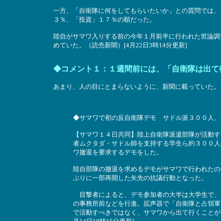
一方、「自衛隊に何をしてもらいたいか」との質問では、
３％、「投資」１７％の順だった。
陸自がサマワ入りする前の今年１月前半に行われた世論調
めていた。（読売新聞）[4月22日3時14分更新]
◆コメント１：１週間前には、「自衛隊は出て
あまり、人の目にとまらないように、新聞に載っていた。
◆サマワで初の反自衛隊デモ サドル派３００人、
【サマワ１４日共同】陸上自衛隊派遣部隊が活動す
者ムクタダ・サドル師を支持する学生ら約３００人
ワ撤退を要求するデモをした。
陸自部隊の撤退を求めるデモがサマワで行われたの
ぶりに一部再開した矢先の抗議行動となった。
目撃者によると、デモ参加者の大半は大学生で、
の事務所前などを行進。拡声器で「自衛隊と占領軍
で活動すべきではなく、サマワから出て行くことが