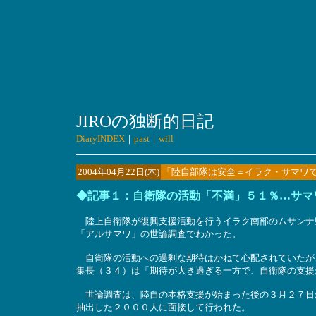
JIROの独断的日記
DiaryINDEX
｜
past
｜
will
2004年04月22日(木)
「陸自部隊は安全＝イラク・サマワ
◆記事１：自衛隊の活動「不満」５１％…サマ
陸上自衛隊が復興支援活動を行うイラク南部のムサンナ
「アルサマワ」の世論調査でわかった。
自衛隊の活動への過剰な期待はかねて心配されていたが
集長（３４）は「期待が大き過ぎる一方で、自衛隊の支援
世論調査は、陸自の本格支援が始まった後の３月２７日
抽出した２０００人に面接して行われた。