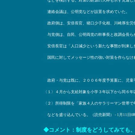
などを検討する。対策の財源の大枠も示す見通し
連絡会議は、公明党などが設置を求めていた。
政府側は、安倍長官、猪口少子化相、川崎厚生労
与党側は、自民、公明両党の幹事長と政調会長ら
安倍長官は「人口減少という新たな事態が到来し
国民に対してメッセージ性の強い対策を作らなけ
政府・与党は既に、２００６年度予算案に、児童
〈１〉４月から支給対象を小学３年以下から同６年
〈２〉所得制限を「家族４人のサラリーマン世帯で
などを盛り込んでいる。（読売新聞） - 1月11日0
◆コメント：制度をどうしてみても