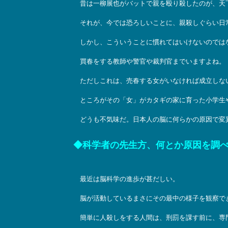
昔は一柳展也がバットで親を殴り殺したのが、天
それが、今では恐ろしいことに、親殺しぐらい日
しかし、こういうことに慣れてはいけないのでは
買春をする教師や警官や裁判官までいますよね。
ただしこれは、売春する女がいなければ成立しな
ところがその「女」がカタギの家に育った小学生
どうも不気味だ。日本人の脳に何らかの原因で変
◆科学者の先生方、何とか原因を調
最近は脳科学の進歩が甚だしい。
脳が活動しているまさにその最中の様子を観察でき
簡単に人殺しをする人間は、刑罰を課す前に、専