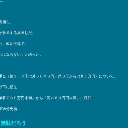
だ。
働相ら、
が参加する見通しだ。
た。政治主導で、
ればならない」と語った。
手当（第１、２子は月５０００円、第３子からは月１万円）について、
以下に拡充
年収７８０万円未満」から「同８６０万円未満」に緩和――
時39分更新
、無駄だろう