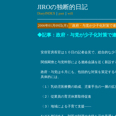
JIROの独断的日記
DiaryINDEX
｜
past
｜
will
2006年01月09日(月)
「政府・与党が少子化対策で連
◆記事：政府・与党が少子化対策で
安倍官房長官は１０日の記者会見で、総合的な少
関係閣僚と与党幹部による連絡会議を近く新設す
政府・与党は６月にも、包括的な対策を策定する
具体的には、
〈１〉乳幼児医療費の助成、児童手当の一層の拡
〈２〉従業員の育児休業取得促進
〈３〉地域による子育て支援――