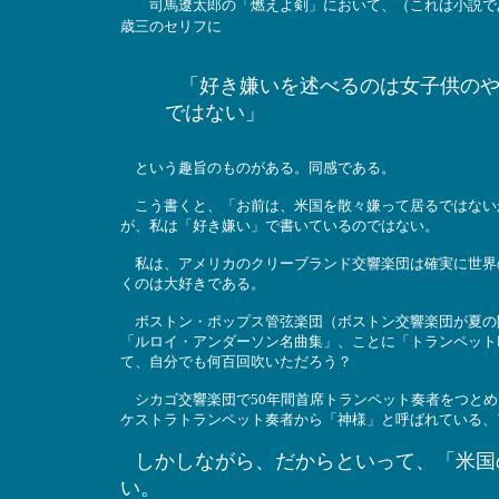
司馬遼太郎の「燃えよ剣」において、（これは小説であ
歳三のセリフに
「好き嫌いを述べるのは女子供の
ではない」
という趣旨のものがある。同感である。
こう書くと、「お前は、米国を散々嫌って居るではない
が、私は「好き嫌い」で書いているのではない。
私は、アメリカのクリーブランド交響楽団は確実に世界
くのは大好きである。
ボストン・ポップス管弦楽団（ボストン交響楽団が夏の
「ルロイ・アンダーソン名曲集」、ことに「トランペット
て、自分でも何百回吹いただろう？
シカゴ交響楽団で50年間首席トランペット奏者をつとめ
ケストラトランペット奏者から「神様」と呼ばれている、
しかしながら、だからといって、「米国
い。