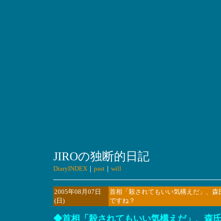
JIROの独断的日記
DiaryINDEX
｜
past
｜
will
2005年08月07日
首相「殺されてもいい気構えだ」、森
(日)
ですね？
◆首相「殺されてもいい気構えだ」、森