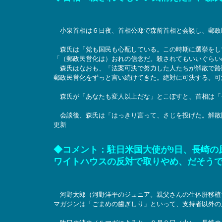
小泉首相は６日夜、首相公邸で森前首相と会談し、郵政
森氏は「党も国民も心配している。この時期に選挙をし
「（郵政民営化は）おれの信念だ。殺されてもいいぐらい
森氏はなおも、「法案可決で努力した人たちが解散で路
郵政民営化をずっと言い続けてきた。絶対に可決する。可
森氏が「あなたも変人以上だな」とこぼすと、首相は「
会談後、森氏は「はっきり言って、さじを投げた。解散阻止
更新
◆コメント：駐日米国大使が9日、長崎の
ワイトハウスの反対で取りやめ、だそう
河野太郎（河野洋平のジュニア。親父さんの生体肝移植
マガジンは「ごまめの歯ぎしり」といって、支持者以外の人