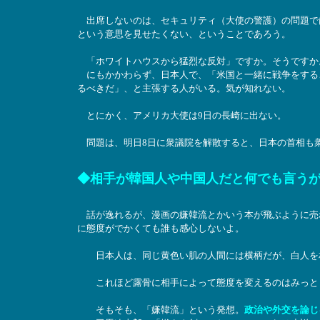
出席しないのは、セキュリティ（大使の警護）の問題では
という意思を見せたくない、ということであろう。
「ホワイトハウスから猛烈な反対」ですか。そうですか
にもかかわらず、日本人で、「米国と一緒に戦争をする
るべきだ」、と主張する人がいる。気が知れない。
とにかく、アメリカ大使は9日の長崎に出ない。
問題は、明日8日に衆議院を解散すると、日本の首相も衆
◆相手が韓国人や中国人だと何でも言う
話が逸れるが、漫画の嫌韓流とかいう本が飛ぶように売
に態度がでかくても誰も感心しないよ。
日本人は、同じ黄色い肌の人間には横柄だが、白人を相
これほど露骨に相手によって態度を変えるのはみっと
そもそも、「嫌韓流」という発想。
政治や外交を論じ