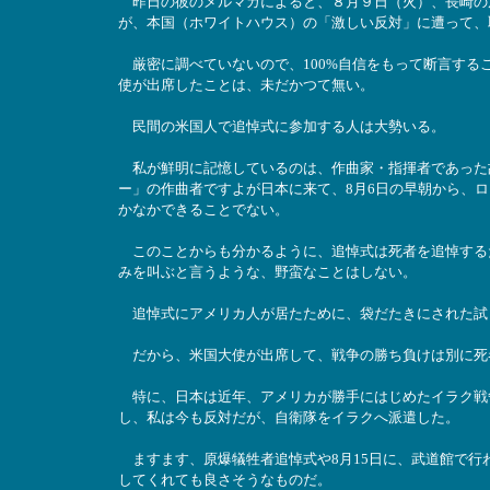
昨日の彼のメルマガによると、８月９日（火）、長崎の
が、本国（ホワイトハウス）の「激しい反対」に遭って、
厳密に調べていないので、100%自信をもって断言する
使が出席したことは、未だかつて無い。
民間の米国人で追悼式に参加する人は大勢いる。
私が鮮明に記憶しているのは、作曲家・指揮者であった
ー」の作曲者ですよが日本に来て、8月6日の早朝から、
かなかできることでない。
このことからも分かるように、追悼式は死者を追悼する
みを叫ぶと言うような、野蛮なことはしない。
追悼式にアメリカ人が居たために、袋だたきにされた試
だから、米国大使が出席して、戦争の勝ち負けは別に死
特に、日本は近年、アメリカが勝手にはじめたイラク戦争
し、私は今も反対だが、自衛隊をイラクへ派遣した。
ますます、原爆犠牲者追悼式や8月15日に、武道館で行
してくれても良さそうなものだ。