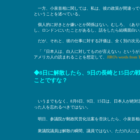
一方、小泉首相に関しては、私は、彼の政策が間違って
ということを述べている。
個人的に好きとか嫌いとか関係はない。むしろ、（あり
し、ロンドンにいたことがあるし、話をしたら結構面白い
だが、それと、彼の仕事に対する評価は、全く別の次元
「『日本人は、白人に対してものが言えない』というが
アメリカ人の読まれることを想定して、
JIRO's words from 
◆8日に解散したら、9日の長崎と15日
ことですな？
いうまでもなく、8月6日、9日、15日は、日本人が絶
った人を忘れるべきではない。
明日、参議院が郵政民営化法案を否決したら、小泉首相
衆議院議員は解散の瞬間、議員ではない、ただの人にな