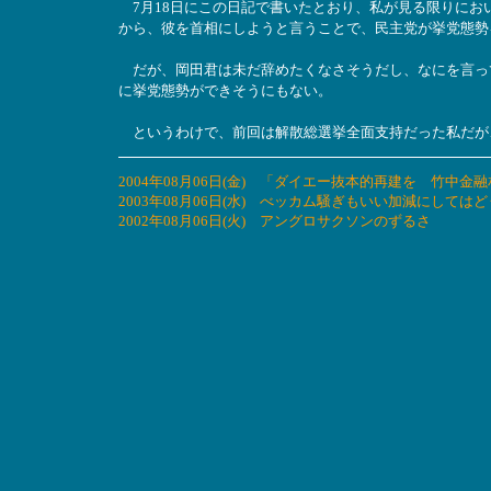
7月18日にこの日記で書いたとおり、私が見る限りにお
から、彼を首相にしようと言うことで、民主党が挙党態勢
だが、岡田君は未だ辞めたくなさそうだし、なにを言っ
に挙党態勢ができそうにもない。
というわけで、前回は解散総選挙全面支持だった私だが
2004年08月06日(金) 「ダイエー抜本的再建を 竹中
2003年08月06日(水) べッカム騒ぎもいい加減にしては
2002年08月06日(火) アングロサクソンのずるさ