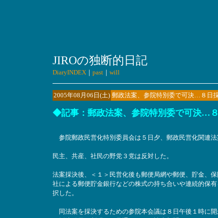
JIROの独断的日記
DiaryINDEX
｜
past
｜
will
2005年08月06日(土)
郵政法案、参院特別委で可決…８日
◆記事：郵政法案、参院特別委で可決…
参院郵政民営化特別委員会は５日夕、郵政民営化関連法
民主、共産、社民の野党３党は反対した。
法案採決後、＜１＞民営化後も郵便局網や郵便、貯金、保
社による郵便貯金銀行などの株式の持ち合いや連続的保有
択した。
同法案を採決するための参院本会議は８日午後１時に開