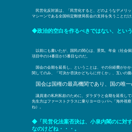
民営化反対派は、「民営化すると、どのようなデメリッ
マシーンである全国特定郵便局長会の支持を失うことだけ
◆政治的空白を作るべきではない、とい
以前にも書いたが、国民の関心は、景気、年金（社会保障
項目中の14番目か15番目なのだ。
国会の会期を延長し、ということは、その分経費がかかる
関してのみ、「可決か否決かどちらに付くか」、互いの腹
国会は国権の最高機関であり、国の唯一
議員達の私利私欲のために、ダラダラと会期を延長して
先生方はファーストクラスに乗りヨーロッパへ「海外視察
ね）。
◆「民営化法案否決は、小泉内閣のに対
なのけどね・・・。