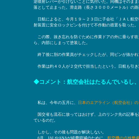
逆噴射レバーが引けないことに気付いた。同機はそのまま
落として止まった。滑走路（長さ３０００メートル）の路
日航によると、今月１９～２３日に子会社「ＪＡＬ航空
射装置に安全ロックピンを付けて不作動の措置を取った。
この際、抜き忘れを防ぐために作業ドアの外に垂らす吹
ら、内部にしまって塗装した。
終了後に別の作業員がチェックしたが、同ピンが抜かれ
作業は約４０人が２交代で担当したという。日航も引き
◆コメント：航空会社はたるんでいるし
私は、今年の五月に、
日本のエアライン（航空会社）の
国交省も流石に放ってはおけず、上のリンク先の記事を読
ているのだ。
しかし、その後も問題が解決しない。
6月、JALやANAが経費節減のために、
航空機の点検整