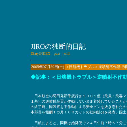
JIROの独断的日記
DiaryINDEX
｜
past
｜
will
2005年07月30日(土)
＜日航機トラブル＞逆噴射不作動で
◆記事：＜日航機トラブル＞逆噴射不作
日本航空の羽田発新千歳行き１００１便（乗員・乗客２
１基）の逆噴射装置が作動しないまま着陸していたことが
の終了時、同装置を不作動にする安全ピンを抜き忘れたの
本部長を報酬１カ月１０％カットの社内処分を発表。国土
日航によると、同機は始発便で２４日午前７時５７分ご