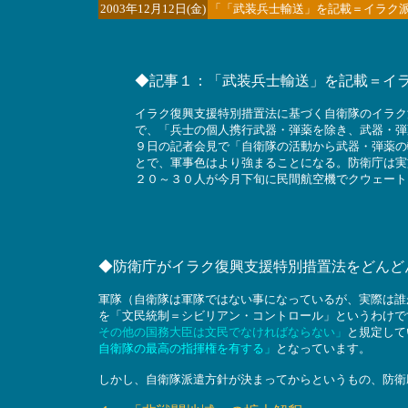
2003年12月12日(金)
「「武装兵士輸送」を記載＝イラク
◆記事１：「武装兵士輸送」を記載＝イ
イラク復興支援特別措置法に基づく自衛隊のイラク
で、「兵士の個人携行武器・弾薬を除き、武器・弾
９日の記者会見で「自衛隊の活動から武器・弾薬の
とで、軍事色はより強まることになる。防衛庁は実
２０～３０人が今月下旬に民間航空機でクウェート
◆防衛庁がイラク復興支援特別措置法をどんど
軍隊（自衛隊は軍隊ではない事になっているが、実際は誰
を「文民統制＝シビリアン・コントロール」というわけで
その他の国務大臣は文民でなければならない」
と規定して
自衛隊の最高の指揮権を有する」
となっています。
しかし、自衛隊派遣方針が決まってからというもの、防衛