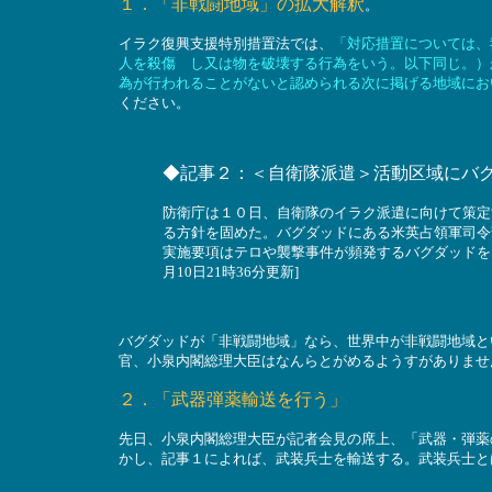
１．「非戦闘地域」の拡大解釈
。
イラク復興支援特別措置法では、
「対応措置については、
人を殺傷 し又は物を破壊する行為をいう。以下同じ。）
為が行われることがないと認められる次に掲げる地域にお
ください。
◆記事２：＜自衛隊派遣＞活動区域にバグ
防衛庁は１０日、自衛隊のイラク派遣に向けて策定
る方針を固めた。バグダッドにある米英占領軍司令
実施要項はテロや襲撃事件が頻発するバグダッドを
月10日21時36分更新]
バグダッドが「非戦闘地域」なら、世界中が非戦闘地域と
官、小泉内閣総理大臣はなんらとがめるようすがありませ
２．「武器弾薬輸送を行う」
先日、小泉内閣総理大臣が記者会見の席上、「武器・弾薬
かし、記事１によれば、武装兵士を輸送する。武装兵士と