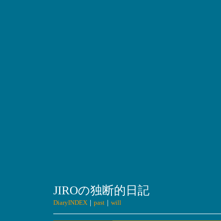
JIROの独断的日記
DiaryINDEX
｜
past
｜
will