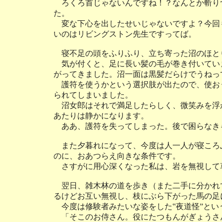
ろくろ首じゃないんですね！？なんとか斬り
た。
変な下心を出したせいじゃないですよ？今回
いのはリビングストン先生ですってば。
寝不足の頭をふりふり、立ち寄った沼のほと
気が付くと、足に長い髪の毛が巻き付いてい
がってきました。沼一面は黒髪だらけでうねっ
護符を使うかという選択肢が出たので、使お
られてしまいました。
沼女郎はそれで満足したらしく、微笑みを浮
あたりは静かになります。
ああ、護符を失ってしまった。後で困らなき
また夕暮れになって、今度は人一人が寝ころ
のに、おあつらえ向きな条件です。
さすがに用心深くなった私は、岩を無視して
翌日、雑木林の道を歩き（また二手に分かれ
るけどお互い無視し、枝にぶら下がった馬の足
今度は修験者みたいな姿をした‟夜道怪”とい
「そこのお侍さん。役にたつもんがぎょうさ