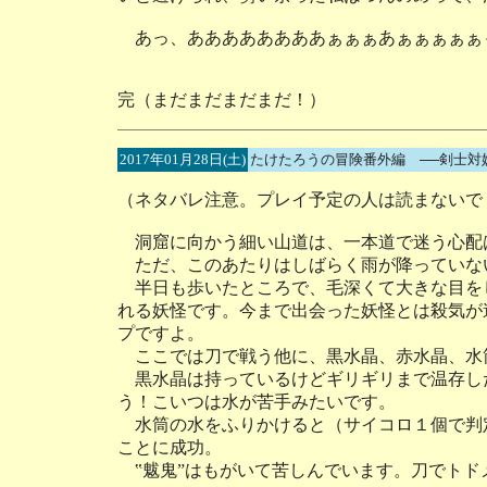
あっ、ああああああああぁぁぁあぁぁぁぁぁ
完（まだまだまだまだ！）
2017年01月28日(土)
たけたろうの冒険番外編 ──剣士対
（ネタバレ注意。プレイ予定の人は読まないで
洞窟に向かう細い山道は、一本道で迷う心配
ただ、このあたりはしばらく雨が降っていな
半日も歩いたところで、毛深くて大きな目をし
れる妖怪です。今まで出会った妖怪とは殺気が
プですよ。
ここでは刀で戦う他に、黒水晶、赤水晶、水
黒水晶は持っているけどギリギリまで温存し
う！こいつは水が苦手みたいです。
水筒の水をふりかけると（サイコロ１個で判定
ことに成功。
‟魃鬼”はもがいて苦しんでいます。刀でトド