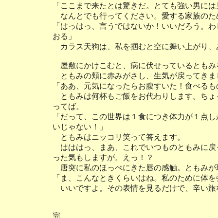
「ここまで来たとは驚きだ。とても強い男には
なんとでも行ってください。愛する家族のた
「はっはっ、言うではないか！いいだろう。わ
おる」
カラス天狗は、私を掴むと空に舞い上がり、
屋敷にかけこむと、病に伏せっているともみ
ともみの頬に赤みがさし、生気が戻ってきま
「ああ、元気になったらお腹すいた！食べるも
ともみは何杯もご飯をお代わりします。ちょ
ってば。
「だって、この世界は１食につき体力が１点し
いじゃない！」
ともみはニッコリ笑って答えます。
はははっ、まあ、これでいつものともみに戻
った気もしますが。えっ！？
唐突に私のほっぺにきた唇の感触。ともみが
「ま、こんなときくらいはね。私のために体を
いいですよ。その表情を見るだけで、辛い旅
完