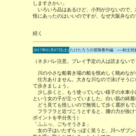
しますさかい」
いろいろ品はあるけど、小判が少ないので、
怪にあったのはいいのですが、なぜ大阪弁なの
続く
2017年01月07日(土)
たけたろうの冒険番外編 ──剣士対
（ネタバレ注意。プレイ予定の人は読まないで
川の小さな船着き場の船を恨めしく眺めなが
仕方ありません。大きな川なので泳げそうに
て歩きましょう。
少し歩くと、もう使っていない様子の水車小
という女の子が立っていました。白い肌の綺麗
どう見ても怪しいので無視して歩く選択もで
フラフラと近づこうとすると、腰の力が抜け
ポイントを半分失う）
「ふふっ、ごちそうさま」
女の子はいたずらっぽく笑うと、川へザブンと