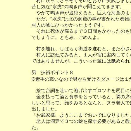
村に戻ってさっそくそのとおりに実践しまし
苦し気な‟水虎”の鳴き声が聞こえてきます。
やがて鳴き声が途絶えると、巨大な河童のよ
ただ、‟水虎”は北の洞窟の事が書かれた巻物
村人の嘘にひっかかったようです。
それに死体が腐るまで３日間もかかったのも
でしょうに。ともみ、ごめんよ。
村を離れ、しばらく街道を進むと、また小さ
村人に訪ねてみると、１人が宿に案内してく
ではありませんが、こういった輩には舐められ
男 技術ポイント８
※素手の戦いなので男から受けるダメージは１
捨て台詞を吐いて逃げ出すゴロツキを尻目に
金を払って酒と食事をとっていると、隣の席
しいと思って、顔をみるとなんと、ヌラ老人で
出しました。
「お武家様、ようここまでおいでになりました
老人は洞窟で３つの鍵を探す必要があると教
た。