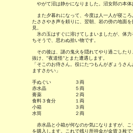
やがて沼は静かになりました。沼女郎の本体
また夕暮れになって、今度は人一人が寝ころ
たささやき声を頼りに、翌朝、岩の傍の地面を
見。
氷の玉はすぐに溶けてしまいましたが、体力
ちそうで、思わぬ拾い物です。
その後は、謎の鬼火を隠れてやり過ごしたり
抜け、‟夜道怪”とまた遭遇します。
「そこのお侍さん。役にたつもんがぎょうさん
ますさかい」
手ぬぐい ３両
赤水晶 ５両
膏薬 ２両
食料３食分 １両
小箱 ３両
水筒 ２両
赤水晶と小箱が何なのか気になりますが、こ
を購入します。これで残り所持金が金貨３枚で