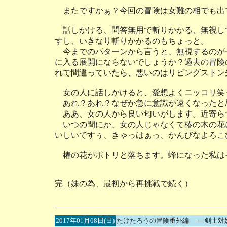
またですかぁ？今回の冒険は女難の相でも出
話しかける、問答無用で斬りかかる、無視し
すし、いきなり斬りかかるのもちょっと。
今までのパターンから言うと、無視するのが
に入る展開にならないでしょうか？過去の冒険
れで間違っていたら、悪いのはリビングストン
女の人に話しかけると、愛想よくニッコリ笑
あれ？あれ？なぜか急に意識が遠くなったと
ああ、女の人から良い匂いがします。近寄ら
いつの間にか、女の人じゃなくて椿の木の花
いしいですぅ、きゃっはぁっ、かんびなよろこ
椿の花がポトリと落ちます。蜂になった私は
完（妹の為、最初から再挑戦で続く）
2017年01月08日(日)
たけたろうの冒険番外編 ──剣士対