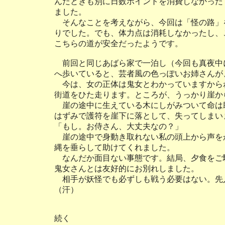
んだときも別に日数ポイントを消費しなかった
ました。
そんなことを考えながら、今回は「怪の路」
りでした。でも、体力点は消耗しなかったし、
こちらの道が安全だったようです。
前回と同じあばら家で一泊し（今回も真夜中
へ歩いていると、芸者風の色っぽいお姉さんが
今は、女の正体は鬼女とわかっていますから
街道をひた走ります。ところが、うっかり崖か
崖の途中に生えている木にしがみついて命は
はずみで護符を崖下に落として、失ってしまい
「もし。お侍さん、大丈夫なの？」
崖の途中で身動き取れない私の頭上から声を
縄を垂らして助けてくれました。
なんだか面目ない事態です。結局、夕食をご
鬼女さんとは友好的にお別れしました。
相手が妖怪でも必ずしも戦う必要はない。先
（汗）
続く