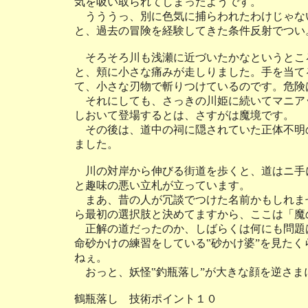
気を吸い取られてしまったようです。
うううっ、別に色気に捕らわれたわけじゃな
と、過去の冒険を経験してきた条件反射でつい
そろそろ川も浅瀬に近づいたかなというとこ
と、頬に小さな痛みが走しりました。手を当て
て、小さな刃物で斬りつけているのです。危険
それにしても、さっきの川姫に続いてマニア
しおいて登場するとは、さすがは魔境です。
その後は、道中の祠に隠されていた正体不明
ました。
川の対岸から伸びる街道を歩くと、道はニ手
と趣味の悪い立札が立っています。
まあ、昔の人が冗談でつけた名前かもしれま
ら最初の選択肢と決めてますから、ここは「魔
正解の道だったのか、しばらくは何にも問題
命砂かけの練習をしている‟砂かけ婆”を見た
ねぇ。
おっと、妖怪‟釣瓶落し”が大きな顔を逆さま
鶴瓶落し 技術ポイント１０