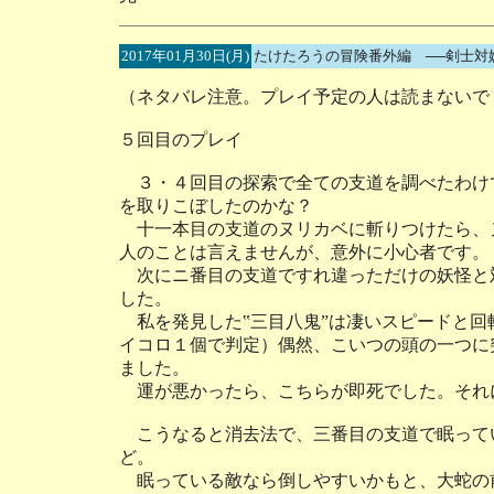
2017年01月30日(月)
たけたろうの冒険番外編 ──剣士対
（ネタバレ注意。プレイ予定の人は読まないで
５回目のプレイ
３・４回目の探索で全ての支道を調べたわけ
を取りこぼしたのかな？
十一本目の支道のヌリカベに斬りつけたら、
人のことは言えませんが、意外に小心者です。
次にニ番目の支道ですれ違っただけの妖怪と対
した。
私を発見した‟三目八鬼”は凄いスピードと回
イコロ１個で判定）偶然、こいつの頭の一つに
ました。
運が悪かったら、こちらが即死でした。それ
こうなると消去法で、三番目の支道で眠って
ど。
眠っている敵なら倒しやすいかもと、大蛇の