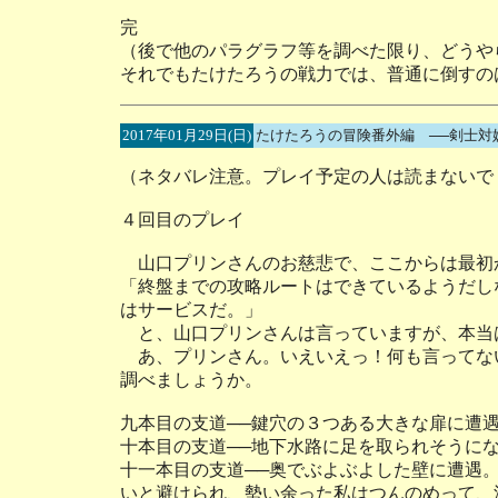
完
（後で他のパラグラフ等を調べた限り、どうや
それでもたけたろうの戦力では、普通に倒すの
2017年01月29日(日)
たけたろうの冒険番外編 ──剣士対
（ネタバレ注意。プレイ予定の人は読まないで
４回目のプレイ
山口プリンさんのお慈悲で、ここからは最初
「終盤までの攻略ルートはできているようだし
はサービスだ。」
と、山口プリンさんは言っていますが、本当
あ、プリンさん。いえいえっ！何も言ってな
調べましょうか。
九本目の支道──鍵穴の３つある大きな扉に遭
十本目の支道──地下水路に足を取られそうに
十一本目の支道──奥でぶよぶよした壁に遭遇
いと避けられ、勢い余った私はつんのめって、