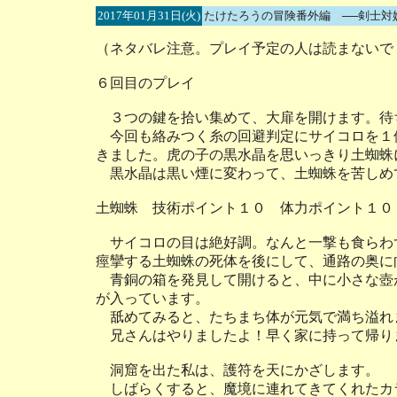
2017年01月31日(火)
たけたろうの冒険番外編 ──剣士対
（ネタバレ注意。プレイ予定の人は読まないで
６回目のプレイ
３つの鍵を拾い集めて、大扉を開けます。待
今回も絡みつく糸の回避判定にサイコロを１
きました。虎の子の黒水晶を思いっきり土蜘蛛
黒水晶は黒い煙に変わって、土蜘蛛を苦しめ
土蜘蛛 技術ポイント１０ 体力ポイント１０
サイコロの目は絶好調。なんと一撃も食らわ
痙攣する土蜘蛛の死体を後にして、通路の奥に
青銅の箱を発見して開けると、中に小さな壺
が入っています。
舐めてみると、たちまち体が元気で満ち溢れ
兄さんはやりましたよ！早く家に持って帰り
洞窟を出た私は、護符を天にかざします。
しばらくすると、魔境に連れてきてくれたカ