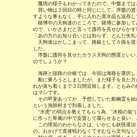
魔境の様子もわかってきたので、中盤までは
買い物は２回目の時と同じにして、序盤の渡
すような事もなく、手に入れた黒水晶も温存し
賭博中の天狗達のところで、賭博に参加して
ので、いかさまだと言って護符を見せびらかす
「あの方のお知り合いとは知らず、とんだ失礼
天狗達はかしこまって、路銀として５両を渡
した。
序盤に護符を見せたカラス天狗の態度といい
のでしょうか？
海路と陸路の分岐では、今回は海路を選択し
船に乗ろうとしましたが、まだ様子を見た方
れが落ち着くまで２日間逗留します。ともみの
はマシです。
その甲斐あってか、予想していた船幽霊を始め
という漁師村まで到着しました。
‟水虎”の弱点を教えてもらう為、‟水精の翁”
に作った草庵の中で安置して腐らせると良い」
この理屈のわからなさは、いかにも妖怪退治
の。おかげで直接戦わなくてすむなら文句なし