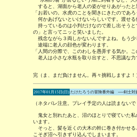
すると、湖面から老人の姿がせりあがったと
「お若いの。水虎のことを聞きにきたのであろ
何かあげないといけないらしいです。渡せる
持っているのは小判だけなので差し出そうと
の」と言ってニッと笑いました。
残念ながら３両しかないんですよね。もう少
途端に老人の顔色が変わります。
「人間の分際で、このわしを愚弄する気か。こ
老人は小さな水瓶を取り出すと、不思議な力
完（ま、まだ負けません。再々挑戦しますよ！
2017年01月15日(日)
たけたろうの冒険番外編 ──剣士対
（ネタバレ注意。プレイ予定の人は読まないで
鬼女と別れたあと、沼のほとりで寝ていた私
います。
そっと、髪を近くの大木の幹に巻き付かせる
こそぎ沼へ引きずり込んでしまいます。