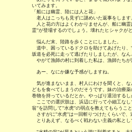
いてみます。
「船には幽霊、陸には人と花」
老人はこっちも見ずに謎めいた返事をします
人と花の方はよくわかりませんが、船に幽霊は
霊”が登場するのでしょう。壊れたヒシャクが
悩んだ末、陸路を歩くことにしました。
道中、困っているドクロを助けてあげたり、‟
坂道を必死に走って逃げたりしましたが、なん
やがて漁師の村に到着した私は、漁師たちが
あー、なにか嫌な予感がしますね。
気が進まないまま、村人にわけを聞くと、なん
どもを食べてしまうのだそうです。妹の治療薬
巻物を持っているだとか。やっぱり退治するし
ここでの選択肢は、浜辺に行って小細工なしで
翁”を訪問して‟水虎”の弱点を教えてもらうこ
さすがに‟水虎”は一回斬りつけたくらいで、
とりあえず、なるべく戦わない主義の私として
‟水精の翁”が居るという湖に到着すると、大