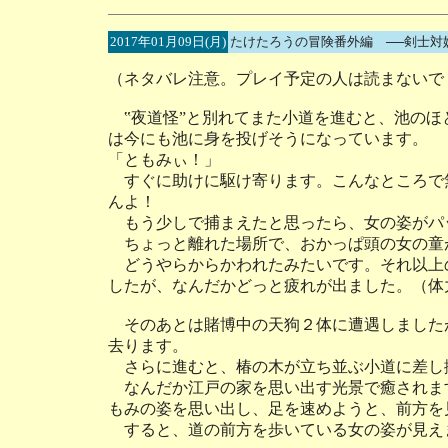
2017年01月09日(月)
たけたろうの冒険番外編 ──剣士対
（ネタバレ注意。プレイ予定の人は読まないで
‟夜道怪”と別れてまた小道を進むと、池のほ
は今にも池に身を投げそうになっています。
「ともみぃ！」
すぐに助けに駆け寄ります。こんなところで
んよ！
もう少しで捕まえたと思ったら、女の姿がパ
ちょっと離れた場所で、おかっぱ頭の女の童
どうやらからかわれたみたいです。それ以上
したが、なんだかどっと疲れが出ました。（体
そのあとは賭博中の天狗２体に遭遇しました
去ります。
さらに進むと、椿の木が立ち並ぶ小道に差し
なんだか江戸の家を思い出す光景で癒されま
もみの姿を思い出し、足を速めようと、前方を
すると、道の前方を歩いている女の姿が見え