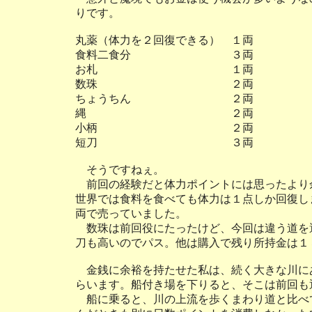
りです。
丸薬（体力を２回復できる） １両
食料二食分 ３両
お札 １両
数珠 ２両
ちょうちん ２両
縄 ２両
小柄 ２両
短刀 ３両
そうですねぇ。
前回の経験だと体力ポイントには思ったより
世界では食料を食べても体力は１点しか回復し
両で売っていました。
数珠は前回役にたったけど、今回は違う道を
刀も高いのでパス。他は購入で残り所持金は１
金銭に余裕を持たせた私は、続く大きな川に
らいます。船付き場を下りると、そこは前回も
船に乗ると、川の上流を歩くまわり道と比べ