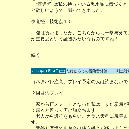
‟夜道怪”は私の持っている黒水晶に気づくと
ど欲しいようで、襲ってきました。
夜道怪 技術点１０
傷は負いましたが、こちらからも一撃与えて
が重要品という証拠みたいなものですね！
続く
2017年01月14日(土)
たけたろうの冒険番外編 ──剣士対
（ネタバレ注意。プレイ予定の人は読まないで
２回目のプレイ
家から再スタートとなった私は、まだ意識が
て帰ると誓って再び旅立ちます。
老人から護符をもらい、カラス天狗に魔境ま
す。
意外と魔境でもお金は使う機会が多いような