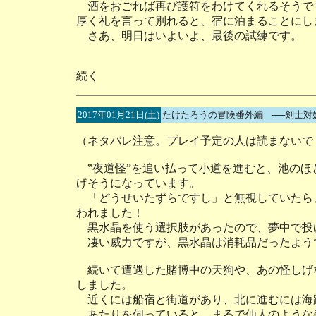
酒をおごれば再び護符をわけてくれるそうです
厚く礼を言って別れると、宿に泊まることにし
さあ、明日はいよいよ、最後の試練です。
続く
2017年01月21日(土)
たけたろうの冒険番外編 ──剣士対
（ネタバレ注意。プレイ予定の人は読まないで
‟夜道怪”を追い払って小道を進むと、池のほ
げそうになっています。
「どうせいたずらですし」と無視していたら、
われました！
黒水晶を使う選択肢があったので、夢中で投げ
凄い威力ですが、黒水晶は消耗品だったよう
続いて遭遇した賭博中の天狗や、あの怪しげ
しました。
近くには船宿と街道があり、北に進むには海
あたりを伺っていると、まるで仙人のような