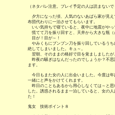
（ネタバレ注意。プレイ予定の人は読まないで
夕方になった頃、人気のないあばら家が見え
布団代わりに一泊させてもらいます。
いい気持ちで寝ていると、夜中に地震がやっ
慌てて刀を振り回すと、天井から大きな瓶（
目が！目が～！
やみくもにブンブン刀を振り回しているうち
絶してしまいました。キュ～。
翌朝、そのままの格好で目を覚ましましたが
昨夜の騒ぎはなんだったのでしょうか？不思
ます。
今日もまた女の人に出会いました。今度は年
一緒にと声をかけてくれます。
昨日のこともあるから用心しなくては～と思
した。誘惑されるまま一泊していると、女の人
た！
鬼女 技術ポイント８