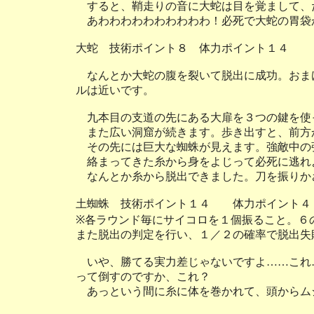
すると、鞘走りの音に大蛇は目を覚まして、
あわわわわわわわわわわ！必死で大蛇の胃袋
大蛇 技術ポイント８ 体力ポイント１４
なんとか大蛇の腹を裂いて脱出に成功。おま
ルは近いです。
九本目の支道の先にある大扉を３つの鍵を使
また広い洞窟が続きます。歩き出すと、前方
その先には巨大な蜘蛛が見えます。強敵中の強
絡まってきた糸から身をよじって必死に逃れ
なんとか糸から脱出できました。刀を振りか
土蜘蛛 技術ポイント１４ 体力ポイント４
※各ラウンド毎にサイコロを１個振ること。６
また脱出の判定を行い、１／２の確率で脱出失
いや、勝てる実力差じゃないですよ……これ
って倒すのですか、これ？
あっという間に糸に体を巻かれて、頭からム