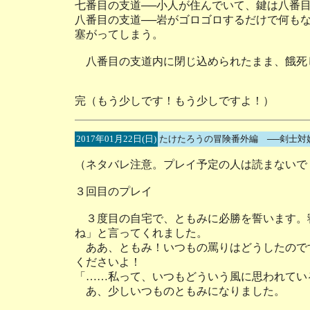
七番目の支道──小人が住んでいて、鍵は八番
八番目の支道──岩がゴロゴロするだけで何も
塞がってしまう。
八番目の支道内に閉じ込められたまま、餓死
完（もう少しです！もう少しですよ！）
2017年01月22日(日)
たけたろうの冒険番外編 ──剣士対
（ネタバレ注意。プレイ予定の人は読まないで
３回目のプレイ
３度目の自宅で、ともみに必勝を誓います。
ね」と言ってくれました。
ああ、ともみ！いつもの罵りはどうしたので
くださいよ！
「……私って、いつもどういう風に思われてい
あ、少しいつものともみになりました。