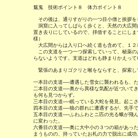
魃鬼 技術ポイント８ 体力ポイント８
その後は、通りすがりの一つ目小僧と挨拶を
洞窟に入ってしばらく歩くと、天然の大広間
置き去りにしているので、拝借することにしま
様）
大広間からは入り口へ続く道も含めて、１２
この支道を一つ一つ探索していって、秘薬の
らないようです。支道はどれも静まりかえって
緊張のあまりゴクリと喉をならすと、探索し
一本目の支道──遭遇した雪女に襲われるも、
二本目の支道──奥から異様な気配が近づいて
も何も見つからず。
三本目の支道──眠っている大蛇を発見。起こ
四本目の支道──狼の群れに遭遇するが、先手
五本目の支道──ふわふわとニ匹の光る蛾が飛
に変わった。
六番目の支道──奥に大中小の３つの箱があっ
まうものの、持っていたお札の力で脱出に成功