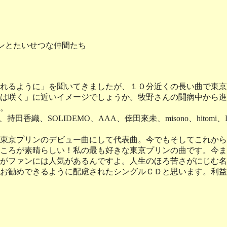
プリンとたいせつな仲間たち
れるように」を聞いてきましたが、１０分近くの長い曲で東京
は咲く」に近いイメージでしょうか。牧野さんの闘病中から進
。
香織、SOLIDEMO、AAA、倖田來未、misono、hitomi
東京プリンのデビュー曲にして代表曲。今でもそしてこれから
ころが素晴らしい！私の最も好きな東京プリンの曲です。今ま
がファンには人気があるんですよ。人生のほろ苦さがにじむ名
お勧めできるように配慮されたシングルＣＤと思います。利益