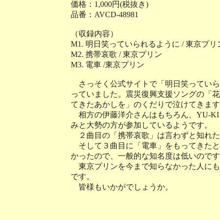
価格：1,000円(税抜き)
品番：AVCD-48981
（収録内容）
M1. 明日笑っていられるように / 東京
M2. 携帯哀歌 / 東京プリン
M3. 電車 /東京プリン
さっそく公式サイトで「明日笑っていら
っていました。震災復興支援ソングの「花
てきたあかしを」のくだりで泣けてきます
相方の伊藤洋介さんはもちろん、YU-KI、持田
みと大勢の方が参加しているようです。
２曲目の「携帯哀歌」は言わずと知れた
そして３曲目に「電車」をもってきたと
かったので、一般的な知名度は低いのです
東京プリンを今まで知らなかった人にも
です。
皆様もいかがでしょうか。