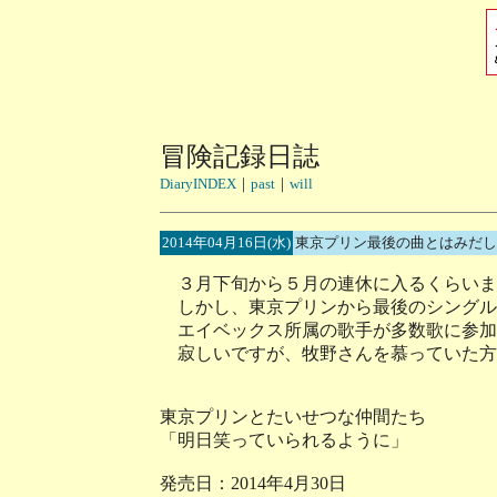
冒険記録日誌
DiaryINDEX
｜
past
｜
will
2014年04月16日(水)
東京プリン最後の曲とはみだし
３月下旬から５月の連休に入るくらいま
しかし、東京プリンから最後のシングル
エイベックス所属の歌手が多数歌に参加
寂しいですが、牧野さんを慕っていた方
東京プリンとたいせつな仲間たち
「明日笑っていられるように」
発売日：2014年4月30日