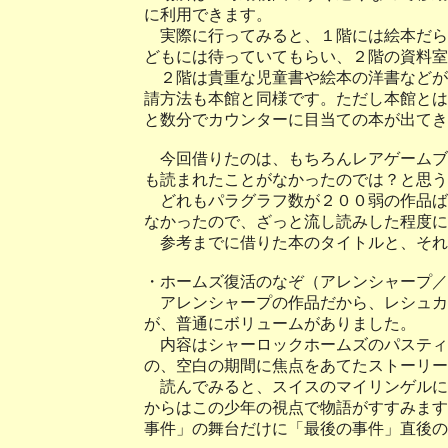
に利用できます。
実際に行ってみると、１階には絵本だら
どもには待っていてもらい、２階の資料室
２階は貴重な児童書や絵本の洋書などが
請方法も本館と同様です。ただし本館とは
と数分でカウンターに目当ての本が出てき
今回借りたのは、もちろんレアゲームブ
も読まれたことがなかったのでは？と思う
どれもパラグラフ数が２００弱の作品ば
なかったので、ざっと流し読みした程度に
参考までに借りた本のタイトルと、それ
・ホームズ復活のなぞ（アレンシャープ／
アレンシャープの作品だから、レシュカの
が、普通にボリュームがありました。
内容はシャーロックホームズのパスティ
の、空白の期間に焦点をあてたストーリー
読んでみると、スイスのマイリンゲルに
からはこの少年の視点で物語がすすみます
事件」の舞台だけに「最後の事件」直後の