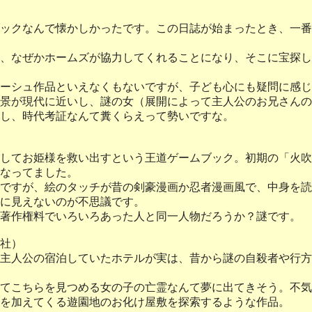
クなんで懐かしかったです。この日誌が始まったとき、一番最初
、なぜかホームズが協力してくれることになり、そこに宝探し
ーシュ作品といえなくもないですが、子ども心にも疑問に感じ
景が現代に近いし、謎の女（展開によって主人公のお兄さんの
し、時代考証なんて糞くらえって勢いですな。
してお姫様を救い出すという王道ゲームブック。初期の「火吹
なってました。
ですが、絵のタッチが昔の剣豪漫画か忍者漫画風で、中身を読
に見えないのが不思議です。
著作権料でいろいろあった人と同一人物だろうか？謎です。
社）
主人公の宿泊していたホテルが実は、昔から謎の自殺者や行方
てこちらを見つめる女の子の亡霊なんて夢に出てきそう。不気
を加えてくる遊園地のお化け屋敷を探索するような作品。