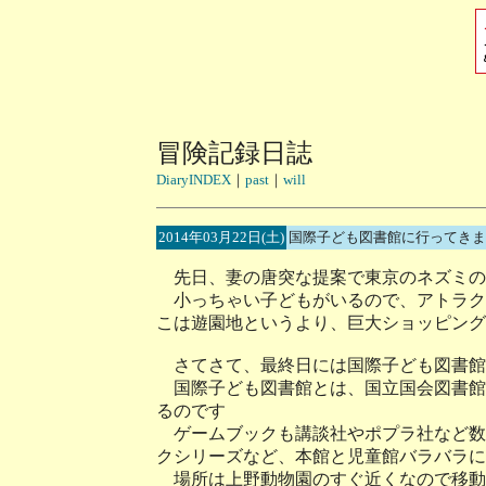
冒険記録日誌
DiaryINDEX
｜
past
｜
will
2014年03月22日(土)
国際子ども図書館に行ってきま
先日、妻の唐突な提案で東京のネズミの
小っちゃい子どもがいるので、アトラク
こは遊園地というより、巨大ショッピング
さてさて、最終日には国際子ども図書館
国際子ども図書館とは、国立国会図書館
るのです
ゲームブックも講談社やポプラ社など数
クシリーズなど、本館と児童館バラバラに
場所は上野動物園のすぐ近くなので移動