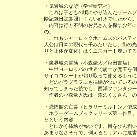
・鬼岩城のなぞ（学習研究社）
これは子どもの頃にやり込んだゲームブッ
険記録日誌参照）くらい好きでしたから。
内容は行方不明のお兄さんを探す少年に
の。
これもシャーロックホームズのパスティ
人公は日本の現代っ子みたいだし、街の光
りと正体が変化）はミニスカート履いてる
・魔界城の冒険（小森豪人／秋田書店）
中世ヨーロッパの世界で騎士が魔王を倒
サイコロシートが切り取って使えるように
どのパラグラフにも挿絵がついているの
知ってしまった後でも、西洋ファンタジー
作者の小森豪人氏は「森のくまさん」の
・恐怖館の亡霊（ヒラリーミルトン／偕成
ホラーゲームブックシリーズ第一作目。
たという内容。
とにかく挿絵が怖いです。目をひん剥い
あまりなさそうで、例えるとリアルに危害