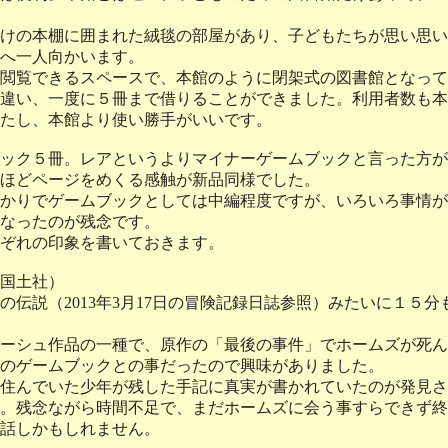
けの本棚に囲まれた絨毯の部屋があり、子どもたちが思い思い
へ一人向かいます。
閲覧できるスペースで、本館のように閉架式の図書館となって
違い、一度に５冊まで借りることができました。利用者数も本
たし、本館より使い勝手がいいです。
ック５冊。レアというよりマイナーゲームブックと言った方が
ほどページをめくる感触が新品同様でした。
かりでゲームブックとしては中編程度ですが、いろいろ事情が
なったのが残念です。
ぞれの印象を書いておきます。
国土社）
伝説（2013年3月17日の冒険記録日誌参照）みたいに１５
ーシュ作品の一種で、原作の「最後の事件」でホームズが死ん
のゲームブックとの事だったので興味がありました。
住んでいた少年が残した手記に真実が書かれていたのが発見さ
。残念ながら時間不足で、まだホームズに会う事すらできず終
話しかもしれません。