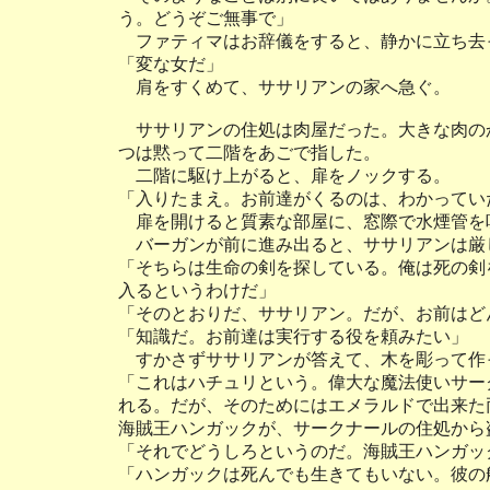
う。どうぞご無事で」
ファティマはお辞儀をすると、静かに立ち去
「変な女だ」
肩をすくめて、ササリアンの家へ急ぐ。
ササリアンの住処は肉屋だった。大きな肉の
つは黙って二階をあごで指した。
二階に駆け上がると、扉をノックする。
「入りたまえ。お前達がくるのは、わかってい
扉を開けると質素な部屋に、窓際で水煙管を
バーガンが前に進み出ると、ササリアンは厳
「そちらは生命の剣を探している。俺は死の剣
入るというわけだ」
「そのとおりだ、ササリアン。だが、お前はど
「知識だ。お前達は実行する役を頼みたい」
すかさずササリアンが答えて、木を彫って作
「これはハチュリという。偉大な魔法使いサー
れる。だが、そのためにはエメラルドで出来た
海賊王ハンガックが、サークナールの住処から
「それでどうしろというのだ。海賊王ハンガッ
「ハンガックは死んでも生きてもいない。彼の