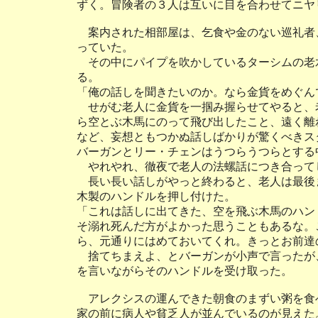
ずく。冒険者の３人は互いに目を合わせてニヤ
案内された相部屋は、乞食や金のない巡礼者
っていた。
その中にパイプを吹かしているターシムの老
る。
「俺の話しを聞きたいのか。なら金貨をめぐん
せがむ老人に金貨を一掴み握らせてやると、
ら空とぶ木馬にのって飛び出したこと、遠く離
など、妄想ともつかぬ話しばかりが驚くべきス
バーガンとリー・チェンはうつらうつらとする
やれやれ、徹夜で老人の法螺話につき合って
長い長い話しがやっと終わると、老人は最後
木製のハンドルを押し付けた。
「これは話しに出てきた、空を飛ぶ木馬のハン
そ溺れ死んだ方がよかった思うこともあるな。
ら、元通りにはめておいてくれ。きっとお前達
捨てちまえよ、とバーガンが小声で言ったが
を言いながらそのハンドルを受け取った。
アレクシスの運んできた朝食のまずい粥を食
家の前に病人や貧乏人が並んでいるのが見えた