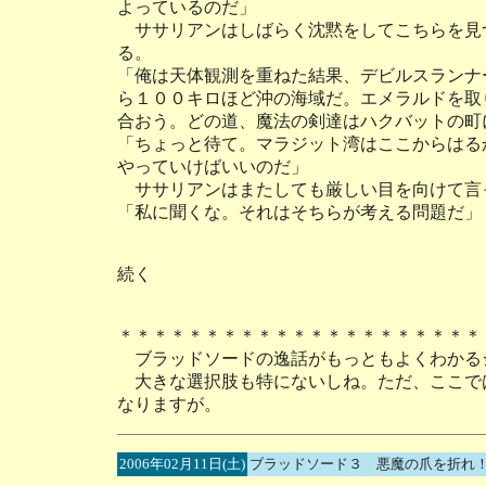
よっているのだ」
ササリアンはしばらく沈黙をしてこちらを見
る。
「俺は天体観測を重ねた結果、デビルスランナ
ら１００キロほど沖の海域だ。エメラルドを取
合おう。どの道、魔法の剣達はハクバットの町
「ちょっと待て。マラジット湾はここからはる
やっていけばいいのだ」
ササリアンはまたしても厳しい目を向けて言
「私に聞くな。それはそちらが考える問題だ」
続く
＊＊＊＊＊＊＊＊＊＊＊＊＊＊＊＊＊＊＊＊＊
ブラッドソードの逸話がもっともよくわかる
大きな選択肢も特にないしね。ただ、ここで
なりますが。
2006年02月11日(土)
ブラッドソード３ 悪魔の爪を折れ！