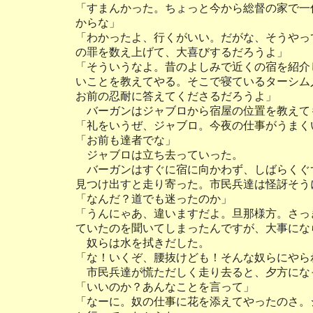
「すまんかった。ちょっと今から総督の家で一
からな」
「わかったよ、行くがいい。だがな、そうやっ
の罪を数え上げて、大喜びするだろうよ」
「そういうなよ。昔のよしみで近くの宿を紹介
いことを教えてやる。そこで寝ているターシム
お前の忍耐に答えてくださるだろうよ」
バーガンはジャブロから宿屋の位置を教えて
「礼をいうぜ、ジャブロ。今夜の仕事がうまく
「お前も達者でな」
ジャブロは立ち去っていった。
バーガンはすぐに宿に向かわず、しばらくぐ
見つけ出すと走り寄った。市民兵達は怪訝そう
「なんだ？道でも迷ったのか」
「うんにゃあ、違いますだよ。旦那様方。さっ
ていたのを聞いてしまったんですが、大事にな
奴らは水を拭きだした。
「な！いくぞ、腰抜けども！そんな奴らにやら
市民兵達が慌ただしく走り去ると、夕方にな
「いいのか？あんなことを言って」
「なーに。奴の仕事に花を添えてやったのさ。