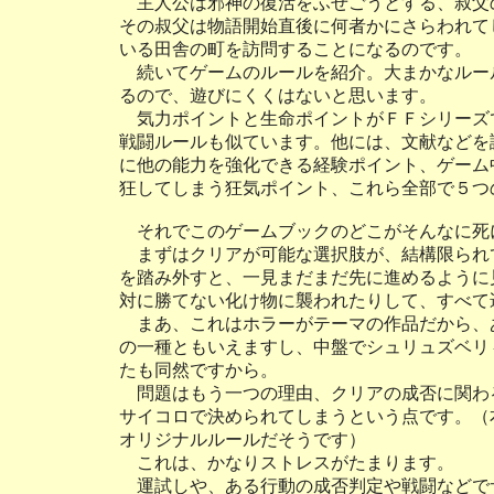
主人公は邪神の復活をふせごうとする、叔父
その叔父は物語開始直後に何者かにさらわれて
いる田舎の町を訪問することになるのです。
続いてゲームのルールを紹介。大まかなルー
るので、遊びにくくはないと思います。
気力ポイントと生命ポイントがＦＦシリーズ
戦闘ルールも似ています。他には、文献などを
に他の能力を強化できる経験ポイント、ゲーム
狂してしまう狂気ポイント、これら全部で５つ
それでこのゲームブックのどこがそんなに死
まずはクリアが可能な選択肢が、結構限られ
を踏み外すと、一見まだまだ先に進めるように
対に勝てない化け物に襲われたりして、すべて
まあ、これはホラーがテーマの作品だから、
の一種ともいえますし、中盤でシュリュズベリ
たも同然ですから。
問題はもう一つの理由、クリアの成否に関わ
サイコロで決められてしまうという点です。（
オリジナルルールだそうです）
これは、かなりストレスがたまります。
運試しや、ある行動の成否判定や戦闘などで