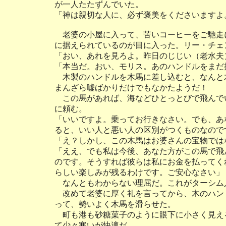
が一人たたずんでいた。
「神は親切な人に、必ず褒美をくださいますよ
老婆の小屋に入って、苦いコーヒーをご馳走
に据えられているのが目に入った。リー・チェ
「おい、あれを見ろよ。昨日のじじい（老水夫
「本当だ。おい、モリス。あのハンドルをまだ
木製のハンドルを木馬に差し込むと、なんと
まんざら嘘ばかりだけでもなかたようだ！
この馬があれば、海などひとっとびで飛んで
に頼む。
「いいですよ。乗ってお行きなさい。でも、あ
ると、いい人と悪い人の区別がつくものなので
「え？しかし、この木馬はお婆さんの宝物では
「ええ、でも私は今後、あなた方がこの馬で飛
のです。そうすれば彼らは私にお金を払ってく
らしい楽しみが残るわけです。ご安心なさい」
なんともわからない理屈だ。これがターシム
改めて老婆に厚く礼を言ってから、木のハン
って、勢いよく木馬を滑らせた。
町も港も砂糖菓子のように眼下に小さく見え
て少々寒いが快適だ。