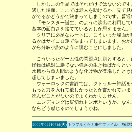
しかしこの作品ではそれだけではないのです
遇した場面。ここでは老人を助けるか、見て見
がでるかどうかで決まってしまうのです。普通
「モンスター誕生」のように演出に利用して
基本の面白さを捨てているとしか思えません。
クリアに必須なルートに、こういった場面が
るかはサイコロ運で決まってしまいます。おか
から分岐小説のように読むことにしました。
こういったゲーム性の問題点は別とすると、両
怪物は絶対に勝てない強さの生き物ばかりとい
水槽から魚人間のような化け物が登場したとき
想してしまいました。
ウォーロックの書評では、クトゥルー神話を
もっと力を入れて欲しかったとか書かれていま
読んだことがないのでよくわかりません。
エンディングは尻切れトンボというか、なん
ならどう感じるのでしょうかね。
2006年02月07日(火)
トラブルくらぶ事件ファイル 放課