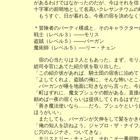
があるわけではなかったのだが、今はそれを信
十字軍の前哨地として名高いクレサンチウムの
もうすぐ、日が暮れる。今夜の宿を決めなく
＊冒険者のパーティ構成と、そのキャラクター
戦士（レベル３）───モリス
盗賊（レベル５）───バーガン
魔術師（レベル５）──リー・チェン
宿の心当たりは３人ともあった。まず、モリ
総司令官にあてた紹介状を取り出した。
「この紹介状があれば、騎士団の宿舎に泊めて
「よしてくれよ。盗賊の俺に、そんな怖いとこ
バーガンが唾を地面に吐きながら言った。今
「町はずれに、魔女プシュケの館がある。直接
頼めば一夜の宿くらいは提供してくれるはずだ
「善き魔法使いなら……だろ。プシュケという
ほうがいい」
またしても、バーガンが欠伸をして髪をかき
「俺の知人を訪ねよう。ジャブロ・ザ・ナイフ
じ穴のムジナさ。ついてきな」
モリスとリー・チェンは、それこそ一番胡散