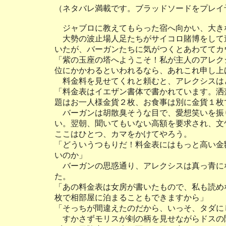
（ネタバレ満載です。ブラッドソードをプレイ
ジャブロに教えてもらった宿へ向かい、大き
大勢の波止場人足たちがサイコロ賭博をして
いたが、バーガンたちに気がつくとあわててカ
「紫の玉座の塔へようこそ！私が主人のアレク
位にかかわるといわれるなら、あれこれ申し上
料金料を見せてくれと頼むと、アレクシスは
「料金表はイエザン書体で書かれています。洒
題はお一人様金貨２枚、お食事は別に金貨１枚
バーガンは胡散臭そうな目で、愛想笑いを振
い。翌朝、聞いてもいない高額を要求され、文
ここはひとつ、カマをかけてやろう。
「どういうつもりだ！料金表にはもっと高い金
いのか」
バーガンの思惑通り、アレクシスは真っ青に
た。
「あの料金表は女房が書いたもので、私も読め
枚で相部屋に泊まることもできますから」
「そっちが間違えたのだから、いっそ、タダに
すかさずモリスが剣の柄を見せながらドスの