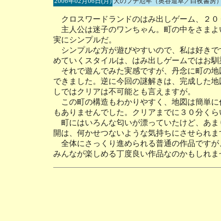
2006年02月06日(月)
犬のプチ厄年（奥谷道草／白夜書房
クロスワードランドのはみ出しゲーム、２０
主人公は迷子のワンちゃん。町の中をさまよ
実にシンプルだ。
シンプルな方が遊びやすいので、私は好きで
めていくスタイルは、はみ出しゲームではお馴
それで遊んでみた実感ですが、丹念に町の地
できました。逆に今回の謎解きは、完成した地
しではクリアは不可能とも言えますが。
この町の構造もわかりやすく、地図は簡単に
もありませんでした。クリアまでに３０分くら
町にはいろんな匂いが漂っていたけど、あま
開は、何かせつないような気持ちにさせられま
全体にさっくり進められる普通の作品ですが
みんなが楽しめる丁度良い作品なのかもしれま