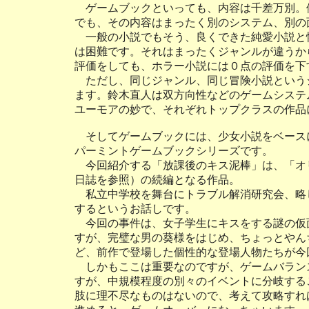
ゲームブックといっても、内容は千差万別。
でも、その内容はまったく別のシステム、別の
一般の小説でもそう、良くできた純愛小説と
は困難です。それはまったくジャンルが違うか
評価をしても、ホラー小説には０点の評価を下
ただし、同じジャンル、同じ冒険小説という
ます。鈴木直人は双方向性などのゲームシステ
ユーモアの妙で、それぞれトップクラスの作品
そしてゲームブックには、少女小説をベース
パーミントゲームブックシリーズです。
今回紹介する「放課後のキス泥棒」は、「オリー
日誌を参照）の続編となる作品。
私立中学校を舞台にトラブル解消研究会、略
するというお話しです。
今回の事件は、女子学生にキスをする謎の仮
すが、完璧な男の葵様をはじめ、ちょっとやん
ど、前作で登場した個性的な登場人物たちが今
しかもここは重要なのですが、ゲームバラン
すが、中規模程度の別々のイベントに分岐する
肢に理不尽なものはないので、考えて攻略すれ