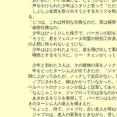
「おいおい、いい加減だな。しょうがない。お
声をかけられた少年はニタリと笑って「ただ
しぶしぶ金貨を取り出そうとするモリスを制
る。
「じつは、これは特別な任務なのだ。君は秘密
「秘密任務なの」
少年はびっくりした様子で、バーガンの顔を
「そうだ、君をフェロメーヌ同盟の特別工作員
の人間に悟られないようにな」
少年ははじかれたように、道を飛び出して案
唖然とするモリスに、リー・チェンがくっく
少年と別れた３人は、その建物の扉をノック
年をとったターシム人が出てきたが、「ジャ
階に上がってみたが、ノックして反応がない。
ノブにさわると、鍵はかかっていなかった。
ベルベットのクッションが品よく設置してあり
「なんじゃこりゃ、ジャブロってのは女なのか
あきれるモリスを無視して、バーガンはもの
きのターシム人の老人を捕まえた。
「ちょっと、待て。ジャブロ。古い友人が尋ね
ジャブロは、老人の変装をときながら、苦し