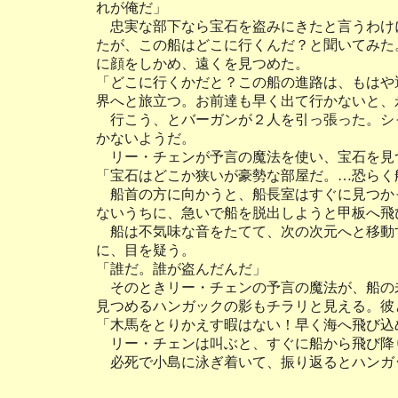
れが俺だ」
忠実な部下なら宝石を盗みにきたと言うわけ
たが、この船はどこに行くんだ？と聞いてみた
に顔をしかめ、遠くを見つめた。
「どこに行くかだと？この船の進路は、もはや
界へと旅立つ。お前達も早く出て行かないと、
行こう、とバーガンが２人を引っ張った。シ
かないようだ。
リー・チェンが予言の魔法を使い、宝石を見
「宝石はどこか狭いが豪勢な部屋だ。…恐らく
船首の方に向かうと、船長室はすぐに見つか
ないうちに、急いで船を脱出しようと甲板へ飛
船は不気味な音をたてて、次の次元へと移動
に、目を疑う。
「誰だ。誰が盗んだんだ」
そのときリー・チェンの予言の魔法が、船の
見つめるハンガックの影もチラリと見える。彼
「木馬をとりかえす暇はない！早く海へ飛び込
リー・チェンは叫ぶと、すぐに船から飛び降
必死で小島に泳ぎ着いて、振り返るとハンガ