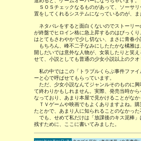
進めると、ゲームオーバーになっちゃいます。
ＳＯＳチェックなるものがあって、ソーサリ
置をしてくれるシステムになっているのが、ま
ネタバレをすると面白くないのでストーリー
が終盤でヒロイン格に急上昇するのはびっくり
はとてもさわやかで少し切ない、まさに青春小
もちろん、峰不二子なみにしたたかな橘雅は
開しだいでは意外な人物が、女装したりと笑え
せて、小説としても普通の少女小説以上のクオ
私の中ではこの「トラブルくらぶ事件ファイ
ーと心で呼ばせてもらっています。
ただ、少女小説なんてジャンルそのものに興
て終わりかもしれません。実際、発売当時から
なっており、あまり本屋で見かけることがなか
ＴＶゲームや映画でもよくありますよね。購
たとかで、あまり人に知られることのなかった
でも、せめて私だけは「放課後のキス泥棒」
残すために、ここに書いてみました。