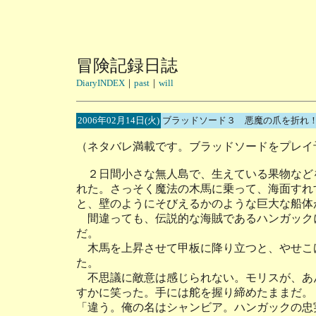
冒険記録日誌
DiaryINDEX
｜
past
｜
will
2006年02月14日(火)
ブラッドソード３ 悪魔の爪を折れ！
（ネタバレ満載です。ブラッドソードをプレイ
２日間小さな無人島で、生えている果物など
れた。さっそく魔法の木馬に乗って、海面すれ
と、壁のようにそびえるかのような巨大な船体
間違っても、伝説的な海賊であるハンガック
だ。
木馬を上昇させて甲板に降り立つと、やせこ
た。
不思議に敵意は感じられない。モリスが、あ
すかに笑った。手には舵を握り締めたままだ。
「違う。俺の名はシャンビア。ハンガックの忠