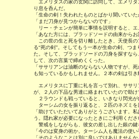
エメリタスの家の玄関に訪問して、エメリタ
り息を呑んだ。
「生命の剣！失われたものとばかり聞いていた
「まだ刀身が見つからないのです」
リー・チェンが簡単に事情を説明すると、エ
「あなた方には、ブラッドソードの由来からお
この世の生と死を切り離したとき、天使長の
る“死の剣”。そしてもう一本が生命の剣、つま
た。そして、ブラッドソードの刀身を探すなら
して、次の言葉で締めくくった。
「ササリアンは油断のならない人物ですが、死
も知っているかもしれません。２本の剣は引き
エメリタスに丁重に礼を言って別れ、ササリ
が、２人の下品な男達に絡まれていたので助け
２ラウンドも戦っていると、いきなり閃光が
ターシムの女を振り返ると、２匹のネズミを
「助けていただいてありがとうございます。私
う。隠れ家が必要になったときにご利用くださ
警戒をしながらも、彼女の差し出した銀の鍵
「今のは変身の術か。ターシム人も魔法の使い
「そのようなことは別に良いではありませんか