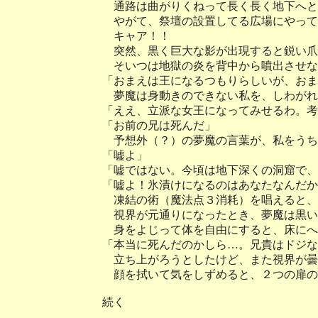
通路は曲がりくねって長く長く地下へと
やがて、祭壇の設置してる広場にやって
キャア！！
突然、黒く巨大な影が出現すると鋭い爪
そいつは地獄の炎を背中から噴出させな
「おまえは王になるつもりらしいが、おま
夢魔は身動きのできない私を、しわがれ
「ええ、立派な女王になってみせるわ。考
「お前の兄は死んだ」
予想外（？）の夢魔の言葉が、私をうち
「嘘よ」
「嘘ではない。今頃は地下深くの洞窟で、
「嘘よ！氷漬けになるのはあなたなんだか
凍結の術（魔法点３消耗）を唱えると、
視界が元通りになったとき、夢魔は黒い
身をよじって体を自由にすると、床にへ
「本当に死んだのかしら…。兄貴はドジな
立ち上がろうとしたけど、また視界が曇
顔を拭いて気をしずめると、２つの扉の
続く