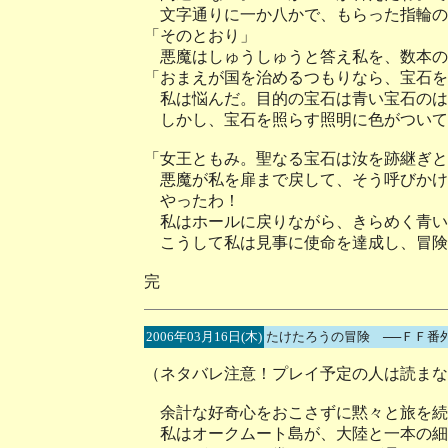
文字通りに一か八かで、もらった指輪の
「そのとおり」
悪魔はしゅうしゅうと答え私を、数本の
「おまえが国を治めるつもりなら、宝石を
私は悩んだ。目的の宝石は青い宝石のは
しかし、宝石を照らす照明に色がついて
「女王ともみ。聖なる宝石は汝を跡継ぎと
悪魔が私を扉まで戻して、そう呼びかけ
やったわ！
私はホールに戻りながら、きらめく青い
こうして私は見事に使命を達成し、冒険
完
2006年03月16日(木)
たけたろうの冒険 ──ＦＦ番
（ネタバレ注意！プレイ予定の人は読まな
余計な好奇心をおこさずに黙々と旅を続
私はオークムート島が、大陸と一本の細