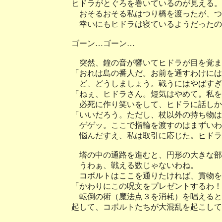
ヒドラがとぐろを巻いているのが見える。
おそるおそる私はつり橋を渡ったが、つ
幸いにもヒドラは寝ているようだったの
ゴーン…ゴーン…
突然、鐘の音が響いてヒドラが目を覚ま
「おれは島の番人だ。お前を通すわけには
ど、どうしましょう。戦うにはやばすぎ
「ねぇ、ヒドラさん。短気はやめて。私を
必死に作り笑いをして、ヒドラに話しか
「いいだろう。ただし、杖以外の持ち物は
ゲゲッ。ここで指輪を渡すのはまずいわ
悩んだすえ、私は取引に応じた。ヒドラ
塔の中の通路を進むと、円形の大きな部
うわぁ、戦える数じゃないわね。
コボルトはここを通りたければ、貢物を
「かわりにこの呪文をプレゼントするわ！
転倒の術（魔法点３を消耗）を唱えると
起して、コボルトたちが大混乱を起こして