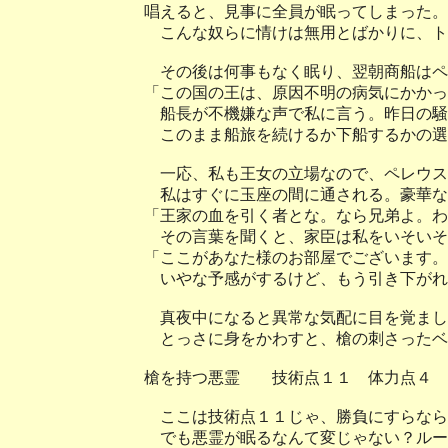
唱えると、見事に全員が眠ってしまった。
こんな奴らに情けは無用とばかりに、ト
その後は何事もなく眠り、翌朝商船はペ
「この国の王は、原因不明の病気にかかっ
船長が不機嫌な声で私に言う。昨日の騒
このまま船旅を続けるか下船するかの選
一応、私も王女の立場なので、ペレウス
私はすぐに玉座の間に通される。豪華な
「王家の血を引く者とな。なら兄弟よ。わ
その言葉を聞くと、家臣は私をいそいそ
「ここがあなた様のお部屋でございます。
いやな予感がするけど、もう引き下がれ
真夜中になると異常な気配に目を覚まし
とっさに身をかわすと、槍の刺さったベ
槍を持つ悪霊 技術点１１ 体力点４
ここは技術点１１じゃ、勝負にすらなら
でも悪霊が眠るなんて変じゃない？ルー