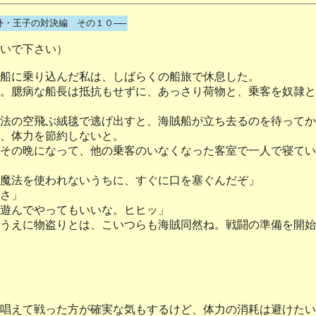
外・王子の対決編 その１０──
いで下さい）
船に乗り込んだ私は、しばらくの船旅で休息した。
。臆病な船長は抵抗もせずに、あっさり荷物と、乗客を奴隷と
法の空飛ぶ絨毯で逃げ出すと、海賊船が立ち去るのを待ってか
、体力を節約しないと。
その晩になって、他の乗客のいなくなった客室で一人で寝てい
魔法を使われないうちに、すぐに口を塞ぐんだぞ」
さ」
遊んでやってもいいな。ヒヒッ」
うえに物盗りとは、こいつらも海賊同然ね。戦闘の準備を開始
唱えて戦った方が確実な気もするけど、体力の消耗は避けたい