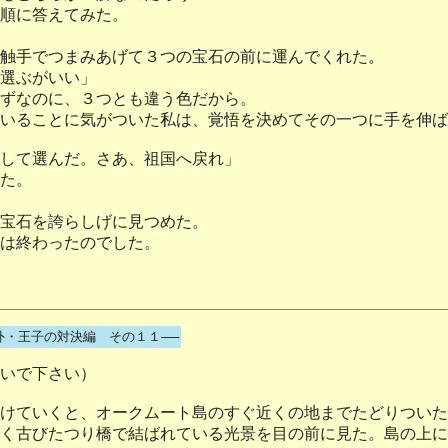
順に答えてみた。
触手でつまみあげて３つの宝石の前に運んでくれた。
選ぶがいい」
ずなのに、３つとも違う色だから。
いることに気がついた私は、覚悟を決めてその一つに手を伸ば
して選んだ。さあ、祖国へ戻れ」
た。
宝石を誇らしげに見つめた。
は終わったのでした。
外・王子の対決編 その１１──
いで下さい）
けていくと、オークムート島のすぐ近くの地までたどりついた
く古びたつり橋で結ばれている光景を目の前に見た。島の上に