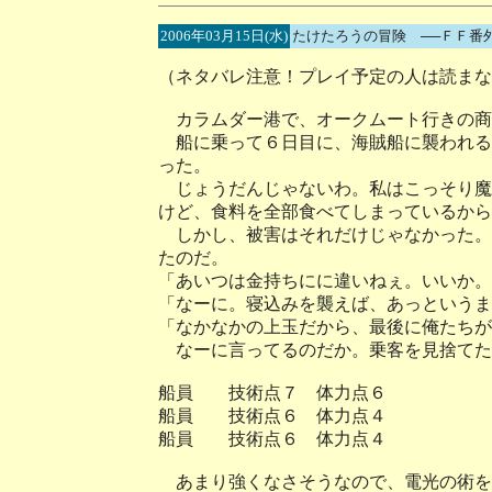
2006年03月15日(水)
たけたろうの冒険 ──ＦＦ番
（ネタバレ注意！プレイ予定の人は読まな
カラムダー港で、オークムート行きの商
船に乗って６日目に、海賊船に襲われる
った。
じょうだんじゃないわ。私はこっそり魔
けど、食料を全部食べてしまっているから
しかし、被害はそれだけじゃなかった。
たのだ。
「あいつは金持ちにに違いねぇ。いいか。
「なーに。寝込みを襲えば、あっというま
「なかなかの上玉だから、最後に俺たちが
なーに言ってるのだか。乗客を見捨てた
船員 技術点７ 体力点６
船員 技術点６ 体力点４
船員 技術点６ 体力点４
あまり強くなさそうなので、電光の術を