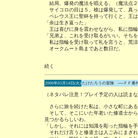
結局、爆発の魔法を唱える。（魔法点２
サイコロの目は５。槍は爆発して、真っ
ペレウス王に聖杯を持って行くと、王は
「余は生き返った」
王は喜びに身を震わせながら、私に指輪
「兄弟よ、これを受け取るがいい。そちを
私は指輪を受け取って礼を言うと、荒涼
オークムート島まであと数日だ。
続く
2006年03月14日(火)
たけたろうの冒険 ──ＦＦ番
（ネタバレ注意！プレイ予定の人は読まな
さらに旅を続けた私は、小さな町にある
そして、そこにいた年老いた修道士から
見つかるらしいわ。
「しかし、それには知識を彫った指輪を手
それだけ言うと修道士は人ごみにまぎれ