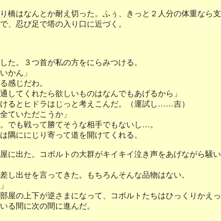
り橋はなんとか耐え切った。ふぅ、きっと２人分の体重なら支
で、忍び足で塔の入り口に近づく。
した。３つ首が私の方をにらみつける。
いかん」
る感じだわ。
通してくれたら欲しいものはなんでもあげるから」
けるとヒドラはじっと考えこんだ。（運試し……吉）
全ていただこうか」
。でも戦って勝てそうな相手でもないし…。
は隅ににじり寄って道を開けてくれる。
屋に出た。コボルトの大群がキイキイ泣き声をあげながら騒い
差し出せを言ってきた。もちろんそんな品物はない。
」
部屋の上下が逆さまになって、コボルトたちはひっくりかえっ
いる間に次の間に進んだ。