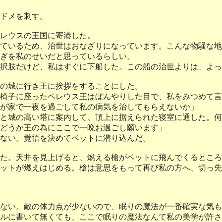
ドメを刺す。
レウスの王国に寄港した。
ているため、治世はおなざりになっています。こんな物騒な地
ぎを私のせいだと思っているらしい。
択肢だけど、私はすぐに下船した。この船の治世よりは、よっ
の城に行き王に挨拶をすることにした。
椅子に座ったペレウス王はぼんやりした目で、私をみつめて言
が家で一夜を過ごして私の病気を治してもらえないか」
と城の高い塔に案内して、頂上に据えられた寝室に通した。何
どうか王の為にここで一晩お過ごし願います」
ない。覚悟を決めてベットに潜り込んだ。
た。天井を見上げると、燃える槍がベットに飛んでくるところ
ットが燃えはじめる。槍は意思をもって再び私の方へ、切っ先
ない。敵の体力点が少ないので、眠りの魔法が一番確実な気も
ルに書いて無くても、ここで眠りの魔法なんて私の美学が許さ