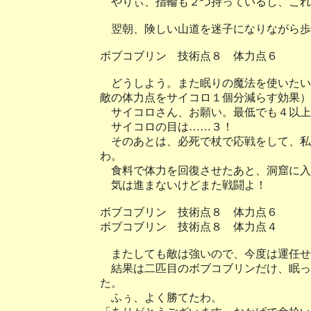
やりぃ、指輪も２つ持っているし、これ
翌朝、険しい山道を迷子になりながら歩
ボブコブリン 技術点８ 体力点６
どうしよう。また眠りの魔法を使いたい
敵の体力点をサイコロ１個分減らす効果）
サイコロさん、お願い。最低でも４以上
サイコロの目は……３！
そのあとは、必死で杖で応戦をして、私
わ。
食料で体力を回復させたあと、洞窟に入
気は進まないけどまた戦闘よ！
ボブコブリン 技術点８ 体力点６
ボブコブリン 技術点８ 体力点４
またしても敵は強いので、今度は運任せ
結果は二匹目のボブコブリンだけ、眠っ
た。
ふぅ、よく勝てたわ。