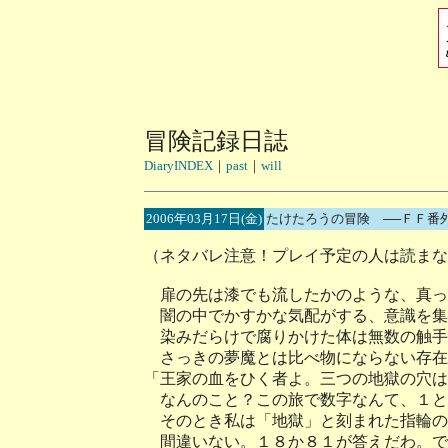
冒険記録日誌
DiaryINDEX
｜
past
｜
will
2006年03月17日(金)
たけたろうの冒険 ──ＦＦ番
（ネタバレ注意！プレイ予定の人は読まな
扉の先は漆でも流したかのような、真っ
闇の中でかすかな気配がする、意識を集
染みだらけで腐りかけた体は無数の触手
さっきの夢魔とは比べ物にならない存在
「王家の血をひく者よ。三つの地獄の穴は
なんのこと？この旅で数字なんて、１と
そのとき私は「地獄」と刻まれた指輪の
間違いない。１８か８１が答えだわ。で