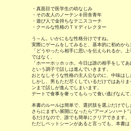
・真面目で医学生の幼なじみ
・その友人のノーテンキ田舎青年
・遊び人で金持ちなテニスコーチ
・クールな性格のＴＶディレクター
う～ん。いかにもな性格分けですね。
実際にゲームをしてみると、基本的に初めから
「どうやったら相手に思いを伝えられるか。上
ではなく、
「ホーーホッホッホ。今日は誰の相手をしてあ
という調子で話しは進んでいきます。
おとなしそうな性格の主人公なのに、中味はし
しかし、男もただ尽くしているだけではありま
ンまで話しが進んでしまいます。
デートで食事を奢ってもらって食い逃げなんて
本書のルールは簡単で、選択肢を選ぶだけでし
さらにまずい展開になったら“アーメンハート
るだけなので、誰でも簡単にクリアできます。
ただしベットシーンがあると言っても、本書は