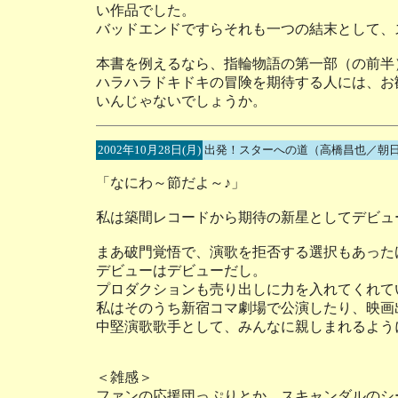
い作品でした。
バッドエンドですらそれも一つの結末として、
本書を例えるなら、指輪物語の第一部（の前半
ハラハラドキドキの冒険を期待する人には、お
いんじゃないでしょうか。
2002年10月28日(月)
出発！スターへの道（高橋昌也／朝日
「なにわ～節だよ～♪」
私は築間レコードから期待の新星としてデビュ
まあ破門覚悟で、演歌を拒否する選択もあった
デビューはデビューだし。
プロダクションも売り出しに力を入れてくれて
私はそのうち新宿コマ劇場で公演したり、映画
中堅演歌歌手として、みんなに親しまれるよう
＜雑感＞
ファンの応援団っぷりとか、スキャンダルのシ