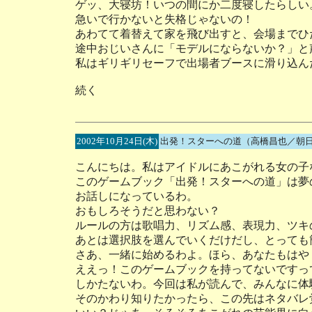
ゲッ、大寝坊！いつの間にか二度寝したらしい
急いで行かないと失格じゃないの！
あわてて着替えて家を飛び出すと、会場までひ
途中おじいさんに「モデルにならないか？」と
私はギリギリセーフで出場者ブースに滑り込ん
続く
2002年10月24日(木)
出発！スターへの道（高橋昌也／朝日
こんにちは。私はアイドルにあこがれる女の子
このゲームブック「出発！スターへの道」は夢
お話しになっているわ。
おもしろそうだと思わない？
ルールの方は歌唱力、リズム感、表現力、ツキ
あとは選択肢を選んでいくだけだし、とっても
さあ、一緒に始めるわよ。ほら、あなたもはや
ええっ！このゲームブックを持ってないですっ
しかたないわ。今回は私が読んで、みんなに体
そのかわり知りたかったら、この先はネタバレ