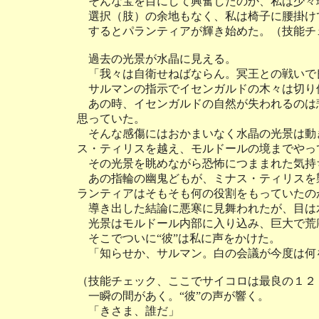
そんな宝を目にして興奮したのか、私は少々
選択（肢）の余地もなく、私は椅子に腰掛け
するとパランティアが輝き始めた。（技能チ
過去の光景が水晶に見える。
「我々は自衛せねばならん。冥王との戦いで
サルマンの指示でイセンガルドの木々は切り
あの時、イセンガルドの自然が失われるのは
思っていた。
そんな感傷にはおかまいなく水晶の光景は動
ス・ティリスを越え、モルドールの境までやっ
その光景を眺めながら恐怖につままれた気持
あの指輪の幽鬼どもが、ミナス・ティリスを
ランティアはそもそも何の役割をもっていたの
導き出した結論に悪寒に見舞われたが、目は
光景はモルドール内部に入り込み、巨大で荒
そこでついに“彼”は私に声をかけた。
「知らせか、サルマン。白の会議が今度は何
（技能チェック、ここでサイコロは最良の１２
一瞬の間があく。“彼”の声が響く。
「きさま、誰だ」