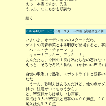
えっ、本当ですか、先生！
うふふ。なにもかも順調ね！
続く
2002年10月26日(土)
出発！スターへの道（高橋昌也／朝日
いよいよ、オーデションのスタートだわ。
ゲストの高森春菜と本条明彦が登場すると、客
「ハ・ル・ナ・チャーン！」
「キャー！アッキー、アッキ－！」
あんたたち、今回の主役は私たちなの忘れない
えっと、そろそろ私の番ね。（かわいい声で）
自慢の歌唱力で熱唱。スポットライトと観客の
ただ、
「うーん。歌唱力はあるんだけど、他の点がダ
付けに注意がいっちゃうから」
と、審査員からは厳しいお言葉。
採点は３人の審査員と観客の４００満点。２０
尾久錠先生７０点