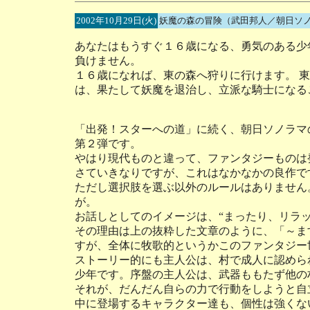
2002年10月29日(火)
妖魔の森の冒険（武田邦人／朝日ソ
あなたはもうすぐ１６歳になる、勇気のある少
負けません。
１６歳になれば、東の森へ狩りに行けます。 
は、果たして妖魔を退治し、立派な騎士になる
「出発！スターへの道」に続く、朝日ソノラマ
第２弾です。
やはり現代ものと違って、ファンタジーものは
さていきなりですが、これはなかなかの良作で
ただし選択肢を選ぶ以外のルールはありません
が。
お話しとしてのイメージは、“まったり、リラッ
その理由は上の抜粋した文章のように、「～ま
すが、全体に牧歌的というかこのファンタジー
ストーリー的にも主人公は、村で成人に認めら
少年です。序盤の主人公は、武器ももたず他の
それが、だんだん自らの力で行動をしようと自
中に登場するキャラクター達も、個性は強くな