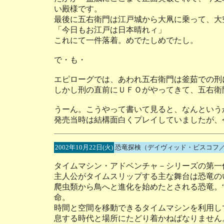
い殿様です。
最後に五右衛門は江戸城から大凧に乗って、大
「今日もお江戸は日本晴れィ」
これにて一件落着。めでたしめでたし。
で・も・
エピローグでは、あわれ五右衛門は釜茹での刑
しかし刑の直前にＵＦＯがやってきて、五右衛
うーん。こうやって書いて見ると、なんという
発売当時は結構面白くプレイしていましたが、
2002年10月22日(火)
恐竜探検（デイヴィッド・ビスコフ
タイムマシン・アドベンチャ－シリーズの第一
主人公がタイムスリップする主な舞台は恐竜の
爬虫類から鳥へと進化を始めたとされる恐竜。
命。
時間と空間を移動できるタイムマシンを利用し
息する時代と場所にたどり着かねばなりません