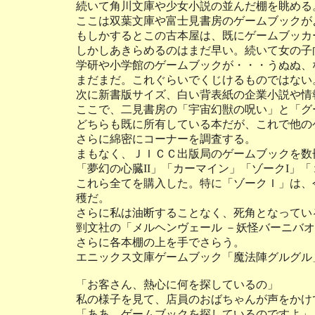
続いて角川文庫や少女小説の並んだ棚を眺める
ここは双葉文庫や富士見書房のゲームブックが
もしかするとこの古本屋は、既にゲームブッカ
しかしあきらめるのはまだ早い。続いて女の子
学研や小学館のゲームブックが・・・うぬぬ、
まだまだ。これぐらいでくじけるものではない
次に新書版サイズ、白い背表紙の企業小説や情
ここで、二見書房の「宇宙幻獣の呪い」と「グ
どちらも既に所有している本だが、これで他の
さらに綿密にコーナーを調査する。
まもなく、ＪＩＣＣ出版局のゲームブックを数
「夢幻の心臓II」「カーマイン」「ゾークI」
これら全てを購入した。特に「ゾークＩ」は、
穫だ。
さらに私は油断することなく、死角となってい
剄文社の「メルヘンヴェール －妖怪バーニバ
さらに各本棚の上を手でさらう。
エニックス文庫ゲームブック「魔法陣グルグル
「お客さん、熱心に何を探しているの」
私の様子を見て、店員のおばちゃんが声をかけ
「ああ、ゲームブックを探しているのですよ」