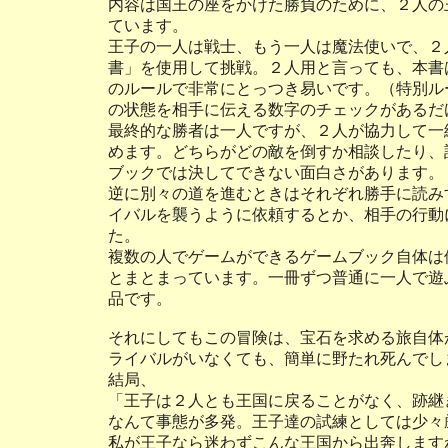
内容は国王の座をかけた勝負のために、２人の
ています。
王子の一人は戦士、もう一人は魔法使いで、２
書」を使用して挑戦。２人用と言っても、本書
のルールで非常にとっつき易いです。（特別ル
の状態を相手に伝える数字のチェックがあるだ
最終的な勝者は一人ですが、２人が協力して一
めます。どちらがどの敵を倒すか相談したり、
ブックでは決してできない面白さがあります。
逆に別々の道を進むときはそれぞれ勝手に読み
イバルを襲うように依頼するとか、相手の行動
た。
複数の人でゲームができるゲームブック自体は
とまとまっています。一冊ずつ普通に一人で遊
品です。
それにしてもこの冒険は、宝石を求める旅自体
ライバルがいなくても、簡単に野たれ死んでし
結局、
「王子は２人とも王国に戻ることがなく、跡継
なんて事態が多発。王子達の試練としては少々
私が王子なら迷わずこんな王国から出奔します