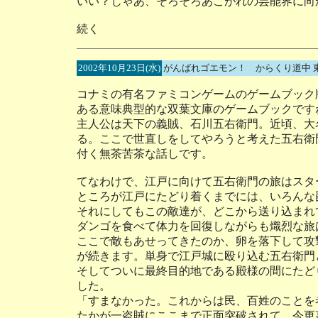
いい？じゃあ、そろそろあこがれの芸能界に向
続く
2002年10月23日(水)
がんばれゴエモン！ からくり道中 
コナミの有名ファミコンゲームのゲームブック
ある意味典型的な双葉文庫のゲームブックです
主人公は天下の義賊、石川五右衛門。近頃、大
る。ここで世直しをしてやろうと考えた五右衛
付く無茶苦茶な話しです。
てなわけで、江戸に向けて五右衛門の旅はスタ
ところが江戸にたどり着くまでには、いろんな
それにしてもこの敵達が、どこから送り込まれ
ダンゴを食べて体力を回復しながらも熾烈な旅
ここで敵もあせってきたのか、卵を落下して攻
が続きます。単身で江戸城に殴り込む五右衛門
そしてついに最終目的地である殿様の間にたど
した。
「すまなかった。これからは民、百姓のことを
たかが一盗賊にここまで正面突破されて、今更