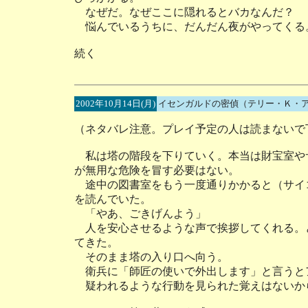
なぜだ。なぜここに隠れるとバカなんだ？
悩んでいるうちに、だんだん夜がやってくる
続く
2002年10月14日(月)
イセンガルドの密偵（テリー・Ｋ・
（ネタバレ注意。プレイ予定の人は読まないで
私は塔の階段を下りていく。本当は財宝室や
が無用な危険を冒す必要はない。
途中の図書室をもう一度通りかかると（サイ
を読んでいた。
「やあ、ごきげんよう」
人を安心させるような声で挨拶してくれる。
てきた。
そのまま塔の入り口へ向う。
衛兵に「師匠の使いで外出します」と言うと
疑われるような行動を見られた覚えはないか