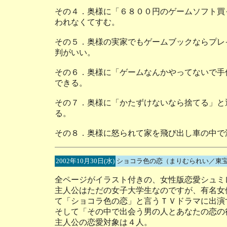
その４．奥様に「６８００円のゲームソフト買
われなくてすむ。
その５．奥様の実家でもゲームブックならプレ
判がいい。
その６．奥様に「ゲームなんかやってないで手
できる。
その７．奥様に「かたずけないなら捨てる」と
る。
その８．奥様に怒られて家を飛び出し車の中で
2002年10月30日(水)
ショコラ色の恋（まりむられい／東
全ページがイラスト付きの、女性版恋愛シュミ
主人公はただの女子大学生なのですが、有名女
て「ショコラ色の恋」と言うＴＶドラマに出演
そして「その中で出会う男の人とあなたの恋の
主人公の恋愛対象は４人。