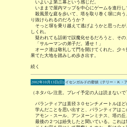
いよいよ第ニ幕という感じだ。
いままで屋内マップを中心にゲームを進行し
殺風景な庭を歩いて、塔を取り巻く塀に向う
り抜けられるのだろうか？
そっと塀を乗り越えて逃げようかと思ったが
しくれ。
疑われても話術で誤魔化せるだろうと、その
「サルーマンの弟子だ。通せ！」
オーク達は敬礼して門を開けてくれた。少々
果てた大地を踏みしめ歩き出す。
続く
2002年10月13日(日)
イセンガルドの密偵（テリー・Ｋ・
（ネタバレ注意。プレイ予定の人は読まないで
パランティアは直径３０センチメートルほど
学んだことを思い出すと、パランティアはこ
アモン・スール、アンヌーンミナス、塔の丘
最後の２つは紛失したと聞いている。これは