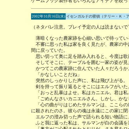
ゲームブック製作者もいろんなアイデアを絞っ
2002年10月16日(水)
イセンガルドの密偵（テリー・Ｋ・
（ネタバレ注意。プレイ予定の人は読まないで
薄暗くなった農家跡を心細い思いで待ってい
不審に思った私は家を良く見たが、農家の中
間に戻っていた。
思い切って奥に足を踏み入れると、今度は歌
そしてそこに、テーブルを囲む一家の姿が見
かつてこの農家跡に住んでいた人々だろうか
「かなしいことだね」
突然のしっかりした声に、私は飛び上がる。
剣を持って振り返るとそこにはエルフがいた
「おっと乱暴はよせ。私はカニエル。君は私
「ごめんなさいカニエルさん。しかし、かな
「心の曲がりはじめたサルマンは、ここらの
に殺されたのさ。彼らの魂は永遠にこの家に閉
エルフの澄み切った声で語られる短い物語に
ふと我に返った私は、サルマンが白の会議を
「奥方がご心配されたとおりだ。さあ君をロ