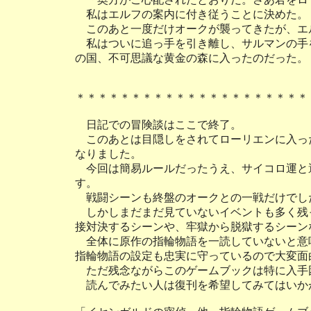
私はエルフの案内に付き従うことに決めた。
このあと一度だけオークが襲ってきたが、エ
私はついに追っ手を引き離し、サルマンの手
の国、不可思議な黄金の森に入ったのだった。
＊＊＊＊＊＊＊＊＊＊＊＊＊＊＊＊＊＊＊＊＊
日記での冒険談はここで終了。
このあとは目隠しをされてローリエンに入っ
なりました。
今回は簡易ルールだったうえ、サイコロ運と
す。
戦闘シーンも終盤のオークとの一戦だけでし
しかしまだまだ見ていないイベントも多く残
接対決するシーンや、牢獄から脱獄するシーン
全体に原作の指輪物語を一読していないと意
指輪物語の設定も忠実に守っているので大変面
ただ残念ながらこのゲームブックは特に入手
読んでみたい人は復刊を希望してみてはいか