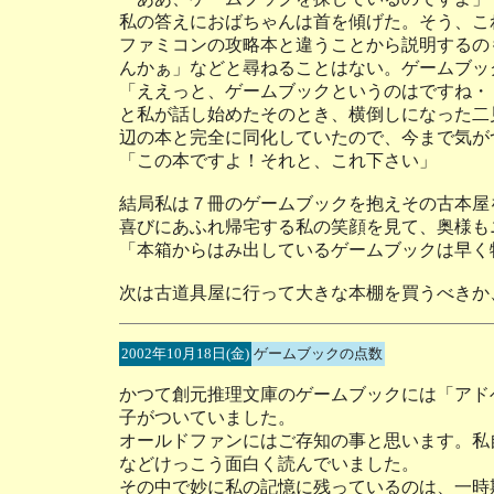
私の答えにおばちゃんは首を傾げた。そう、こ
ファミコンの攻略本と違うことから説明するの
んかぁ」などと尋ねることはない。ゲームブッ
「ええっと、ゲームブックというのはですね・
と私が話し始めたそのとき、横倒しになった二
辺の本と完全に同化していたので、今まで気が
「この本ですよ！それと、これ下さい」
結局私は７冊のゲームブックを抱えその古本屋
喜びにあふれ帰宅する私の笑顔を見て、奥様も
「本箱からはみ出しているゲームブックは早く
次は古道具屋に行って大きな本棚を買うべきか
2002年10月18日(金)
ゲームブックの点数
かつて創元推理文庫のゲームブックには「アド
子がついていました。
オールドファンにはご存知の事と思います。私
などけっこう面白く読んでいました。
その中で妙に私の記憶に残っているのは、一時