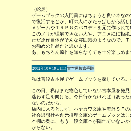
（蛇足）
ゲームブックの入門書にはちょうど良い本なの
で復活するとか、町の人にかたっぱしから話し
ＶゲームやＴＲＰＧのパロディを元に作られて
このノリが理解できない人や、アニメ絵に拒絶
ただ原作自体がそんな雰囲気のようなので、Ｔ
お勧めの作品だと思います。
あ、もちろん原作を知らなくても十分楽しめま
2002年10月19日(土)
古本屋捜索手順
私は普段古本屋でゲームブックを探している。
この日、私はまだ物色していない古本屋を発見
迷わず足を向ける。今日行かなければ（あった
ないのだから。
店内に入るとまず、ハヤカワ文庫や海外ＳＦの
社会思想社や創元推理文庫のゲームブックはこ
本棚の奥に、もう一段文庫本が隠れていないか
からない。