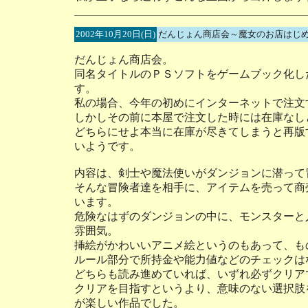
2002年10月20日(日)
だんじょん商店会～魔女のお店はじ
だんじょん商店会。
同名タイトルのＰＳソフトをゲームブック化し
す。
私の場合、今年の初めにインターネットで注文
しかしその前に本屋で注文した時には在庫なし
どちらにせよ本当に在庫が尽きてしまうと再版
いようです。
内容は、剣士や魔法使いがダンジョンに潜って
そんな冒険者達を相手に、アイテムを売って商
います。
危険なはずのダンジョンの中に、モンスターと
雰囲気。
挿絵がかわいいアニメ絵というのもあって、も
ルール部分で所持金や能力値などのチェックは
どちらも読み進めていれば、いずれ必ずクリア
クリアを目指すというより、意味のない選択肢
が楽しい作品でした。