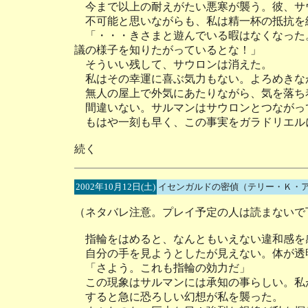
今まで以上の耐えがたい悪寒が襲う。彼、サ
不可能と思いながらも、私は精一杯の抵抗を
「・・・きさまと遊んでいる暇はなくなった
議の様子を知りたがっているとな！」
そういい残して、サウロンは消えた。
私はその幸運に喜ぶ気力もない。よろめきな
無人の屋上で外気にあたりながら、気を落ち
間違いない。サルマンはサウロンとつながっ
もはや一刻も早く、この事実をガラドリエル
続く
2002年10月12日(土)
イセンガルドの密偵（テリー・Ｋ・
（ネタバレ注意。プレイ予定の人は読まないで
指輪をはめると、なんともいえない違和感を
自分の手を見ようとしたが見えない。体が透
「さよう。これも指輪の効力だ」
この現象はサルマンには承知の事らしい。私
すると急に恐ろしい幻想が私を襲った。