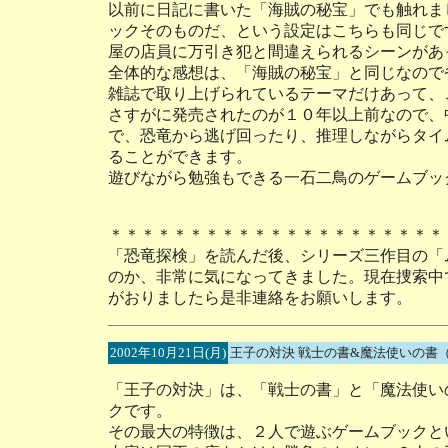
以前に日記に書いた「海賊の秘宝」でも触れま
ックそのものだ、という設定はこちらも同じで
屋の店員に万引き犯と間違えられるシーンがあ
全体的な感想は、「海賊の秘宝」と同じなので
雑誌で取り上げられているテーマだけあって、
さすがに発売されたのが１０年以上前なので、
で、恐竜から逃げ回ったり、推理しながらタイ
ることができます。
遊びながら勉強もできる一石二鳥のゲームブッ
＊＊＊＊＊＊＊＊＊＊＊＊＊＊＊＊＊＊＊＊＊
「恐竜探検」を読んだ後、シリーズ三作目の「
のか、非常に気になってきました。現在捜索中
がおりましたら是非連絡をお願いします。
2002年10月21日(月)
王子の対決 戦士の書&魔法使いの書
「王子の対決」は、「戦士の書」と「魔法使い
クです。
その最大の特徴は、２人で遊ぶゲームブックと