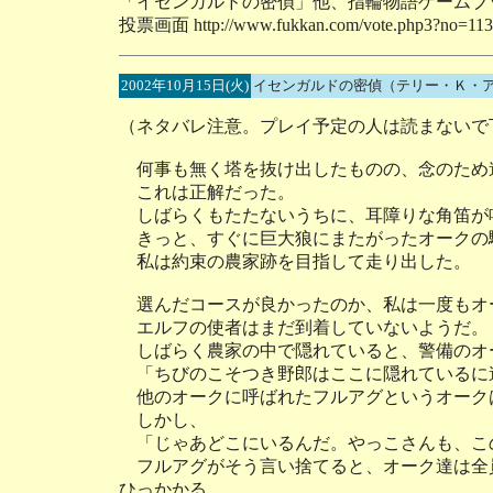
「イセンガルドの密偵」他、指輪物語ゲームブ
投票画面 http://www.fukkan.com/vote.php3?no=113
2002年10月15日(火)
イセンガルドの密偵（テリー・Ｋ・
（ネタバレ注意。プレイ予定の人は読まないで
何事も無く塔を抜け出したものの、念のため
これは正解だった。
しばらくもたたないうちに、耳障りな角笛が
きっと、すぐに巨大狼にまたがったオークの
私は約束の農家跡を目指して走り出した。
選んだコースが良かったのか、私は一度もオ
エルフの使者はまだ到着していないようだ。
しばらく農家の中で隠れていると、警備のオ
「ちびのこそつき野郎はここに隠れているに
他のオークに呼ばれたフルアグというオーク
しかし、
「じゃあどこにいるんだ。やっこさんも、こ
フルアグがそう言い捨てると、オーク達は全
ひっかかる。