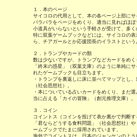
１．本のページ
サイコロの代用として、本の各ページ上部にサ
パラパラをページをめくり、適当に見ればほぼ
小道具がいらないという手軽さが受けて、多く
特に双葉ゲームブックなどには、サイコロの表
ら、チアガールとか応援団長のイラストという
２．トランプやカードの類
数は少ないですが、トランプなどカードをめく
「終末の惑星」（双葉文庫）のように単純にサ
れたゲームブックも目立ちます。
・トランプを裏返しに床に並べてマップとし、
（社会思想社）。
・本についている占いカードをめくり、まだ選
当に占える「カイの冒険」（創元推理文庫）。
３．コイン
コイントス（コインを投げて表か裏かで判断す
「君ならどうする食料問題」（社会思想社）や
ームブックでたまに採用されています。
海外でコイントスは、日本のジャンケンのよう