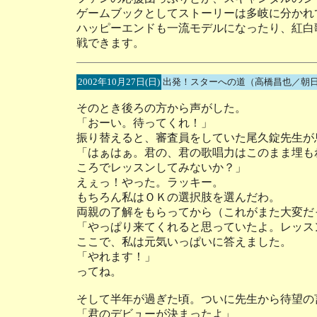
ゲームブックとしてストーリーは多岐に分かれ
ハッピーエンドも一流モデルになったり、紅白
戦できます。
2002年10月27日(日)
出発！スターへの道（高橋昌也／朝日
そのとき後ろの方から声がした。
「おーい。待ってくれ！」
振り替えると、審査員をしていた尾久錠先生が
「はぁはぁ。君の、君の歌唱力はこのまま埋も
ころでレッスンしてみないか？」
えぇっ！やった。ラッキー。
もちろん私はＯＫの選択肢を選んだわ。
両親の了解をもらってから（これがまた大変だ
「やっぱり来てくれると思っていたよ。レッス
ここで、私は元気いっぱいに答えました。
「やれます！」
ってね。
そして半年が過ぎた頃。ついに先生から待望の
「君のデビューが決まったよ」