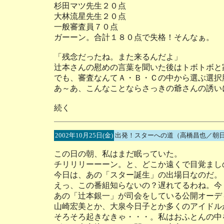
杉田マツ先生２０点
大林流星先生２０点
一般審査員７０点
ガーーン。合計１８０点で失格！そんなぁ。
「残念だったね。また来るんだよ」
辻本さんの慰めの言葉を聞いた後はトボトボと
でも、審査なんてＡ・Ｂ・Ｃの中から選ぶ選択
あ～あ、こんなことならさっきの爺さんの誘い
続く
2002年10月25日(金)
出発！スターへの道（高橋昌也／朝日
この日の朝、私はまだ眠っていた。
チリリリーーーン。と、どこか遠くで目覚まし
今日は、あの「スター誕生」の出場日なのだ。
えっ、この番組知らないの？遅れてるわね。今（
あの「辻本銀一」が司会をしている公開オーデ
山崎宏美とか、大泉今日子とか多くのアイドル
そろそろ起きなきゃ・・・。私はおふとんの中