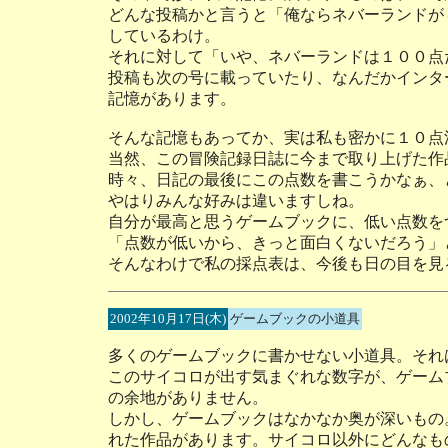
どんな投稿かと言うと「俺ならネバーランドが
しているわけ。
それに対して「いや、ネバーランドは１００点
投稿も次の号に載っていたり、なんだかインタ
記憶があります。
そんな記憶もあってか、実は私も密かに１０点
当然、この冒険記録日誌に今まで取り上げた作
時々、日記の最後にこの点数を書こうかなぁ、
やはりみんな好みは違いますしね。
自分が最高と思うゲームブックに、低い点数を
「点数が低いから、きっと面白くないだろう」
そんなわけで私の採点表は、今後も日の目を見
2002年10月17日(木)
ゲームブックの小道具
多くのゲームブックに書かせない小道具。それ
このサイコロが出す気まぐれな数字が、ゲーム
の余地がありません。
しかし、ゲームブックはなかなか奥が深いもの
れた作品があります。サイコロ以外にどんなも