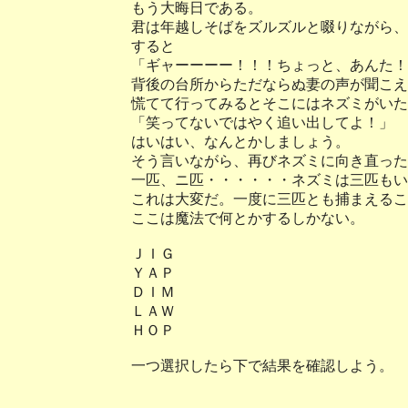
もう大晦日である。
君は年越しそばをズルズルと啜りながら、
すると
「ギャーーーー！！！ちょっと、あんた！
背後の台所からただならぬ妻の声が聞こえ
慌てて行ってみるとそこにはネズミがいた
「笑ってないではやく追い出してよ！」
はいはい、なんとかしましょう。
そう言いながら、再びネズミに向き直った
一匹、ニ匹・・・・・・ネズミは三匹もい
これは大変だ。一度に三匹とも捕まえるこ
ここは魔法で何とかするしかない。
ＪＩＧ
ＹＡＰ
ＤＩＭ
ＬＡＷ
ＨＯＰ
一つ選択したら下で結果を確認しよう。