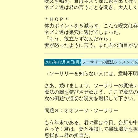
呪文を唱え、君はネズミ達に家を出て行く
ネズミ達は君の言うことを聞き、大人しく
＊ＨＯＰ＊
体力ポイントを５減らす。こんな呪文は存
ネズミ達は巣穴に逃げてしまった。
「もう、役立たずなんだから」
妻が怒ったように言う。また君の面目がな
2002年12月30日(月)
ソーサリーの魔法レッスン そ
（ソーサリーを知らない人には、意味不明
さあ、続けましょう。ソーサリーの魔法レ
魔法の腕を錆びさせぬよう、ここで魔法の
次の例題で適切な呪文を選択して下さい。
問題８：オオソージ・ソーサリー
もう年末である。君の家は今日、台所を中
さっそく君は、妻と相談して掃除場所を担
窓拭き→君の担当だ。