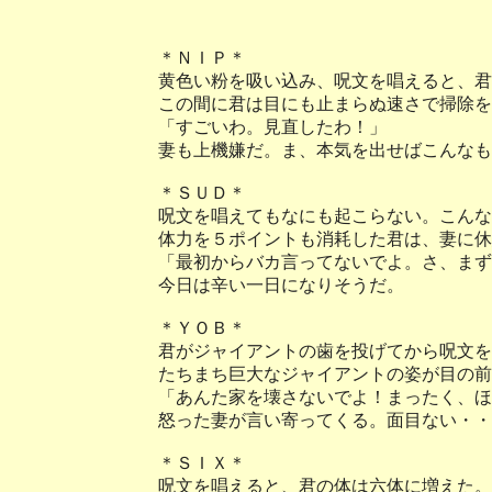
＊ＮＩＰ＊
黄色い粉を吸い込み、呪文を唱えると、君
この間に君は目にも止まらぬ速さで掃除を
「すごいわ。見直したわ！」
妻も上機嫌だ。ま、本気を出せばこんなも
＊ＳＵＤ＊
呪文を唱えてもなにも起こらない。こんな
体力を５ポイントも消耗した君は、妻に休
「最初からバカ言ってないでよ。さ、まず
今日は辛い一日になりそうだ。
＊ＹＯＢ＊
君がジャイアントの歯を投げてから呪文を
たちまち巨大なジャイアントの姿が目の前
「あんた家を壊さないでよ！まったく、ほ
怒った妻が言い寄ってくる。面目ない・・
＊ＳＩＸ＊
呪文を唱えると、君の体は六体に増えた。