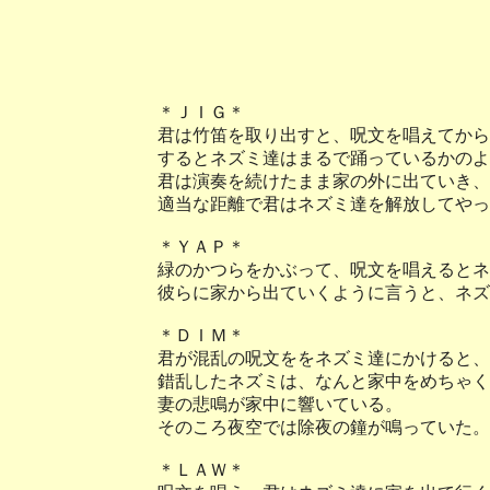
＊ＪＩＧ＊
君は竹笛を取り出すと、呪文を唱えてから
するとネズミ達はまるで踊っているかのよ
君は演奏を続けたまま家の外に出ていき、
適当な距離で君はネズミ達を解放してやっ
＊ＹＡＰ＊
緑のかつらをかぶって、呪文を唱えるとネ
彼らに家から出ていくように言うと、ネズ
＊ＤＩＭ＊
君が混乱の呪文ををネズミ達にかけると、
錯乱したネズミは、なんと家中をめちゃく
妻の悲鳴が家中に響いている。
そのころ夜空では除夜の鐘が鳴っていた。
＊ＬＡＷ＊