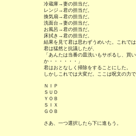
冷蔵庫→妻の担当だ。
レンジ→君の担当だ。
換気扇→君の担当だ。
洗面台→妻の担当だ。
お風呂→君の担当だ。
床拭き→君の担当だ。
結果を見て君は思わずうめいた。これでは
君は猛然と抗議したが、
「あんたは当番の皿洗いもサボるし、買い
か・・・・・・」
君はおとなしく掃除をすることにした。
しかしこれでは大変だ。ここは呪文の力で
ＮＩＰ
ＳＵＤ
ＹＯＢ
ＳＩＸ
ＧＯＢ
さあ、一つ選択したら下に進もう。