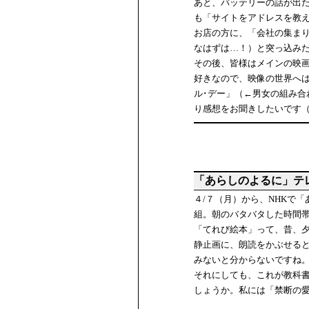
あと、バッテリーの話が出
も「サイトをアドレスを教え
お店の方に、「会社の集ま
なはずは…！）と突っ込み
その後、皆様はメインの映
好きなので、映像の世界へ
ル･デー」（←男女の組み
り感想をお聞きしたいです
「あらしのよるに」テ
４/７（月）から、NHKで
組。朝のバタバタした時間
「てれび絵本」って、昔、
静止画に、朗読をかぶせる
みないと分からないですね
それにしても、これが教科
しょうか。私には「禁断の