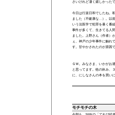
さいけれど凄く嬉しかった
今日は行楽日和でしたね。
ました（不健康な…）。以
いう法医学で犯罪を暴く番
事件が多くて、生きてる人
ました。上野さん（作者）
ぇ、神戸の少年事件に触れ
す。甘やかされたのが原因
ＧＷ。みなさま、いかがお
と思ってます。他の休み、
に、にしなさんの本を買い
モチモチの木
今朝も、NHKの「てれび絵