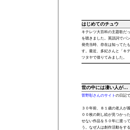
はじめてのチュウ
キテレツ大百科の主題歌だった「
を聴きました。英語詞でパ
発売当時、存在は知ってた
す。最近、多紀さんと「キ
ツタヤで借りてみました。
世の中には凄い人が…
菅野彰さんのサイト
の日記
３０年前、８１歳の老人が
００枚の刺し絵が見つかった
せない作品を５０年に渡っ
う。なぜ人は創作活動をす