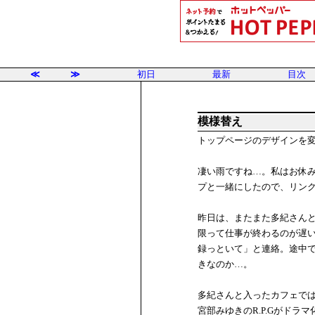
≪
≫
初日
最新
目次
模様替え
トップページのデザインを
凄い雨ですね…。私はお休み
プと一緒にしたので、リン
昨日は、またまた多紀さん
限って仕事が終わるのが遅
録っといて」と連絡。途中
きなのか…。
多紀さんと入ったカフェでは
宮部みゆきのR.P.Gがドラ