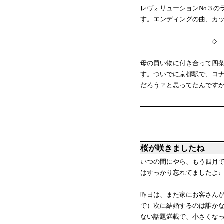
レヴォリューションNo３の
す。エンディングの曲、カ
◇ ◇
母の買い物に付き合って四
す。ついでに京都駅で、コ
だろう？と思ってたんです
桜が咲きましたね
いつの間にやら、もう四月
はすっかり忘れてましたよ
昨日は、また家にお客さん
で）次に結婚するのは誰か
ない話題満載で、小さくな