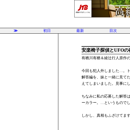
≫
初日
最新
目次
安楽椅子探偵とUFOの
有栖川有栖＆綾辻行人原作
今回も犯人外しました…。
解答編を、妹と一緒に見て
えてしまいました。見事に
ちなみに私の応募した解答
ーカラー。…というもので
しかし、真相もふざけてま
まけに、管理人も事前に「