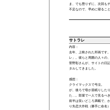
ま、でも懲りずに、次回も
不足なので、早めに寝るこ
サトラレ
内容：
去年、上映された邦画です
レ」。彼らと周囲の人々の
菅野彰さんが、サイトの日
タルしてきました。
感想：
クライマックスで号泣。
が、後ろで母が居眠りした
た…。部屋で一人で見るべ
前半は笑いどころ満載で、
り失恋大作戦（勝手に命名