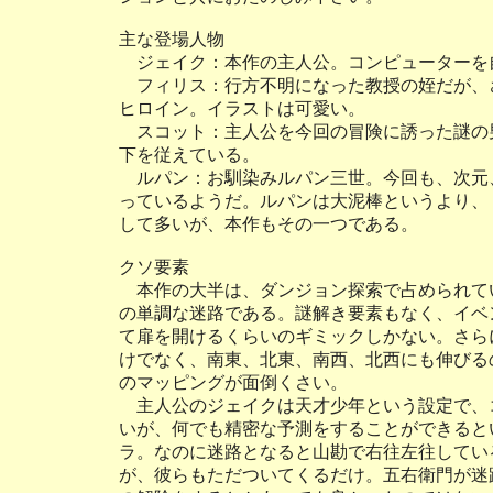
主な登場人物
ジェイク：本作の主人公。コンピューターを
フィリス：行方不明になった教授の姪だが、
ヒロイン。イラストは可愛い。
スコット：主人公を今回の冒険に誘った謎の
下を従えている。
ルパン：お馴染みルパン三世。今回も、次元
っているようだ。ルパンは大泥棒というより、
して多いが、本作もその一つである。
クソ要素
本作の大半は、ダンジョン探索で占められて
の単調な迷路である。謎解き要素もなく、イベ
て扉を開けるくらいのギミックしかない。さら
けでなく、南東、北東、南西、北西にも伸びる
のマッピングが面倒くさい。
主人公のジェイクは天才少年という設定で、
いが、何でも精密な予測をすることができると
ラ。なのに迷路となると山勘で右往左往してい
が、彼らもただついてくるだけ。五右衛門が迷