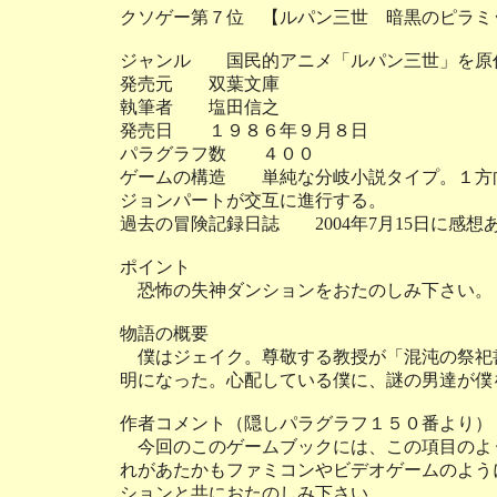
クソゲー第７位 【ルパン三世 暗黒のピラミ
ジャンル 国民的アニメ「ルパン三世」を原
発売元 双葉文庫
執筆者 塩田信之
発売日 １９８６年９月８日
パラグラフ数 ４００
ゲームの構造 単純な分岐小説タイプ。１方
ジョンパートが交互に進行する。
過去の冒険記録日誌 2004年7月15日に感想
ポイント
恐怖の失神ダンションをおたのしみ下さい。
物語の概要
僕はジェイク。尊敬する教授が「混沌の祭祀
明になった。心配している僕に、謎の男達が僕
作者コメント（隠しパラグラフ１５０番より）
今回のこのゲームブックには、この項目のよ
れがあたかもファミコンやビデオゲームのよう
ションと共におたのしみ下さい。