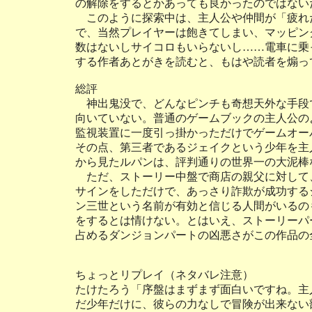
の解除をするとかあっても良かったのではない
このように探索中は、主人公や仲間が「疲れ
で、当然プレイヤーは飽きてしまい、マッピン
数はないしサイコロもいらないし……電車に乗
する作者あとがきを読むと、もはや読者を煽っ
総評
神出鬼没で、どんなピンチも奇想天外な手段
向いていない。普通のゲームブックの主人公の
監視装置に一度引っ掛かっただけでゲームオー
その点、第三者であるジェイクという少年を主
から見たルパンは、評判通りの世界一の大泥棒
ただ、ストーリー中盤で商店の親父に対して
サインをしただけで、あっさり詐欺が成功する
ン三世という名前が有効と信じる人間がいるの
をするとは情けない。とはいえ、ストーリーパ
占めるダンジョンパートの凶悪さがこの作品の
ちょっとリプレイ（ネタバレ注意）
たけたろう「序盤はまずまず面白いですね。主
だ少年だけに、彼らの力なしで冒険が出来ない