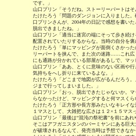
です。」
山口プリン「そうだね。ストーリーパートはそ
たけたろう「問題のダンジョンに入りました。
口プリンさんが、2004年の日記で感想を書い
脱出できましたね。」
山口プリン「適当に迷宮の端にそって歩き続け
配置されていたりするからな。当時の自分を褒
たけたろう「単にマッピングが面倒くさかった
リーパートを挟んで、また次の迷路……これ広
にも通路が分かれている部屋があるしで、マッ
山口プリン「ああ、とくに意味のない区画や行
気持ちをへし折りに来ているよな。」
たけたろう「どこまで地図が広がるんだろう。
ジまで行ってしまいました。」
山口プリン「おっ、脱出できたじゃないか。マ
らなかったけど、マッピングすると何マスくら
たけたろう「正方形や長方形みたいなキレイな
１マスとして、大雑把な広さは１２×１５マス
山口プリン「最後は“混沌の祭祀書”を前にあ
そこはアフガニスタンのバーミヤンにある巨大
が破壊されるなんて、発売当時は予想できなか