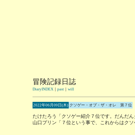
冒険記録日誌
DiaryINDEX
｜
past
｜
will
2022年06月09日(木)
クソゲー・オブ・ザ・オレ 第７位
たけたろう「クソゲー紹介７位です。だんだん
山口プリン「７位という事で、これからはクソ