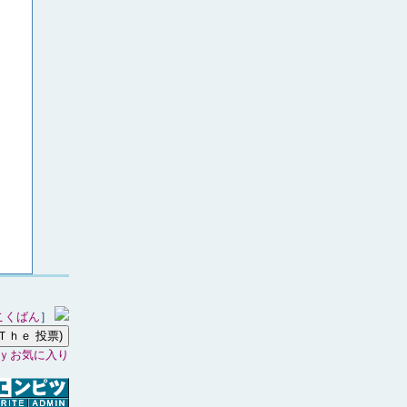
こくばん
］
ｙお気に入り