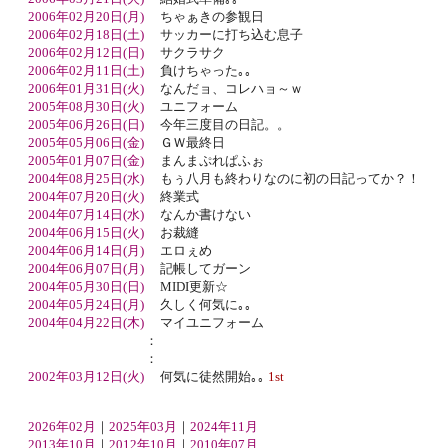
2006年02月20日(月)
ちゃぁきの参観日
2006年02月18日(土)
サッカーに打ち込む息子
2006年02月12日(日)
サクラサク
2006年02月11日(土)
負けちゃった｡｡
2006年01月31日(火)
なんだョ、コレハョ～ｗ
2005年08月30日(火)
ユニフォーム
2005年06月26日(日)
今年三度目の日記。。
2005年05月06日(金)
ＧＷ最終日
2005年01月07日(金)
まんまぷれぱふぉ
2004年08月25日(水)
もぅ八月も終わりなのに初の日記ってか？！
2004年07月20日(火)
終業式
2004年07月14日(水)
なんか書けない
2004年06月15日(火)
お裁縫
2004年06月14日(月)
エロぇめ
2004年06月07日(月)
記帳してガーン
2004年05月30日(日)
MIDI更新☆
2004年05月24日(月)
久しく何気に｡｡
2004年04月22日(木)
マイユニフォーム
：
：
2002年03月12日(火)
何気に徒然開始｡｡
1st
2026年02月
｜
2025年03月
｜
2024年11月
2013年10月
｜
2012年10月
｜
2010年07月