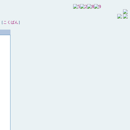
［
こくばん
］