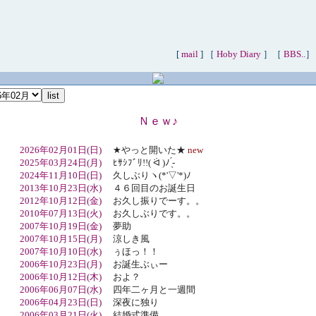
[
mail
] ［
Hoby Diary
］［
BBS..
］
Ｎｅｗ♪
2026年02月01日(日)
★やっと開いた★
new
2025年03月24日(月)
ﾋｻｼﾌﾞﾘ!!( ᐛ )ﾉ ̖́-
2024年11月10日(日)
久しぶりヽ(*'▽'*)ﾉ
2013年10月23日(水)
４６回目のお誕生日
2012年10月12日(金)
お久し振りでーす。。
2010年07月13日(火)
お久しぶりです。。
2007年10月19日(金)
夢助
2007年10月15日(月)
涼しき風
2007年10月10日(水)
ぅほっ！！
2006年10月23日(月)
お誕生ぶぃー
2006年10月12日(木)
およ？
2006年06月07日(水)
四年二ヶ月と一週間
2006年04月23日(日)
深夜に独り
2006年03月21日(火)
結婚式準備｡｡