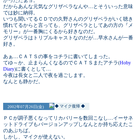
かっただぁョ。
だからあんな元気なグリザベラなんや…とそういった意味
では妙に納得。
いつも聞いてるＣＤでの久野さんのグリザベラがいく聴き
慣れてるからと言っても、グリザベラとしてあの方の『メ
モリー』が一番胸にくるから好きなのだ。
グリザベラはトリプルキャストなのだが…早水さんが一番
好き。
あぁ…ＣＡＴＳの事をコチラに書いてしまった。
てゆ～か、止まらんくなるのでＣＡＴＳまたアチラ(
Hoby
Diary
)に書くとして…
今夜は長女と二人で夜を過ごします。
なんとも静かだ。
◆ マイク復帰 ◆
2002年07月26日(金)
ＰＣが調子悪くなってリカバリーを数回こなし…イーサネ
ットドライブもバージョンアップしなんとか持ち応えたこ
のあぷちば。
しかし、マイクが使えない。