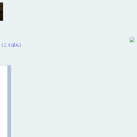
［
こくばん
］