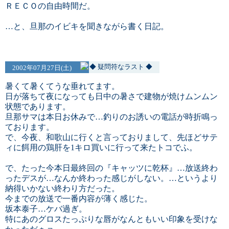
ＲＥＣＯの自由時間だ。
…と、旦那のイビキを聞きながら書く日記。
◆ 疑問符なラスト ◆
2002年07月27日(土)
暑くて暑くてうな垂れてます。
日が落ちて夜になっても日中の暑さで建物が焼けムンムン
状態であります。
旦那サマは本日お休みで…釣りのお誘いの電話が時折鳴っ
ております。
で、今夜、和歌山に行くと言っておりまして、先ほどサテ
ィに餌用の鶏肝を1キロ買いに行って来たトコでふ。
で、たった今本日最終回の『キャッツに乾杯』…放送終わ
ったデスが…なんか終わった感じがしない。…というより
納得いかない終わり方だった。
今までの放送で一番内容が薄く感じた。
坂本泰子…ケバ過ぎ。
特にあのグロスたっぷりな唇がなんともいい印象を受けな