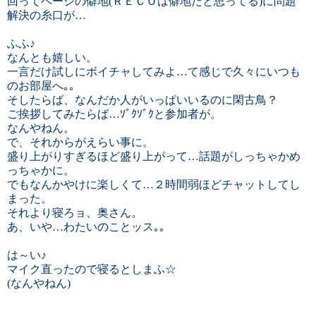
回ってページの僻地(ＲＥＣＯは僻地だと思ってる)に問題
解決の糸口が…
ふふ♪
なんとも嬉しい。
一言だけ試しにボイチャしてみよ…て感じで久々にいつも
のお部屋へ｡｡
そしたらば、なんだか人がいっぱいいるのに閑古鳥？
ご挨拶してみたらば…ｿﾞｸｿﾞｸと参加者が。
なんやねん。
で、それからがえらい事に。
盛り上がりすぎるほど盛り上がって…話題がしっちゃかめ
っちゃかに。
でもなんかやけに楽しくて…２時間弱ほどチャットしてし
まった。
それより寝ろョ、奥さん。
あ、いや…わたいのことッス｡｡
は～い♪
マイク直ったので寝るとしまふ☆
(なんやねん)