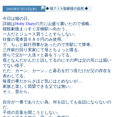
◆ 猫７ｔｈ観劇後の徒然 ◆
2002年07月25日(木)
今日は猫の日。
詳細は
Hoby Diary
の方に山盛り書いたので省略。
猫観劇後まっすぐ京橋駅へ向かう。
一人だとジュース買うことすらしない。
往復の電車賃６８０円のみ使用。
で、ちぃと銀行用事があったので市駅にて降車。
三件銀行回り実家にて母とちょっと喋る。
傍らで父が一人淡々と碁をうってる。
母となんだかんだと話してるのにその声は父の耳には届い
てない様子。
ただ、カーン、カーン…と碁石を打つ音だけが父の存在を
表わしてる。
毎度の事だからさほど気にはとめないが…
家族と楽しく団欒できる父では無い。
そぅ、昔から。
自分が一番でありたい為、何を話しても会話にならないの
だ。
子供の言葉を聞こうとしない。