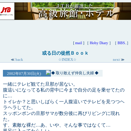
[
mail
] ［
Hoby Diary
］［
BBS..
］
或る日の徒然Ｂｏｏｋ
back
☆INDEX☆
next
≪
≫
◆ 取り敢えず仲良し夫婦 ◆
2002年07月30日(火)
一緒にテレビ観てた旦那が居ない。
腹這いになってる私の背中に今まで自分の足を乗せてたの
に…
トイレか？と思いしばらく一人腹這いでテレビを見つつヘ
ラヘラしてた。
スッポンポンの旦那サマが数分後に再びリビングに現れ
た。
す、素敵な裸だ…あ、いや、そんな事ではなくて…
風呂に入ってたらしい。