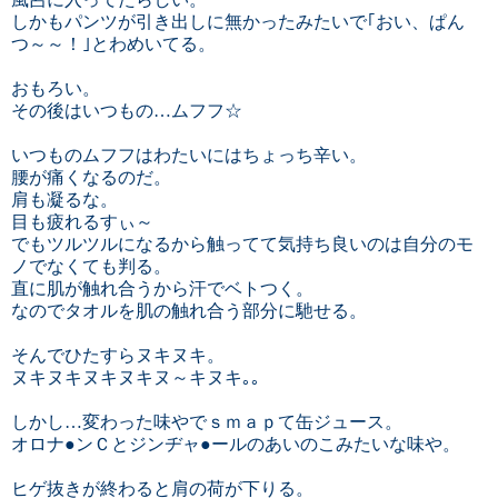
しかもパンツが引き出しに無かったみたいで｢おい、ぱん
つ～～！｣とわめいてる。
おもろい。
その後はいつもの…ムフフ☆
いつものムフフはわたいにはちょっち辛い。
腰が痛くなるのだ。
肩も凝るな。
目も疲れるすぃ～
でもツルツルになるから触ってて気持ち良いのは自分のモ
ノでなくても判る。
直に肌が触れ合うから汗でベトつく。
なのでタオルを肌の触れ合う部分に馳せる。
そんでひたすらヌキヌキ。
ヌキヌキヌキヌキヌ～キヌキ｡｡
しかし…変わった味やでｓｍａｐて缶ジュース。
オロナ●ンＣとジンヂャ●ールのあいのこみたいな味や。
ヒゲ抜きが終わると肩の荷が下りる。