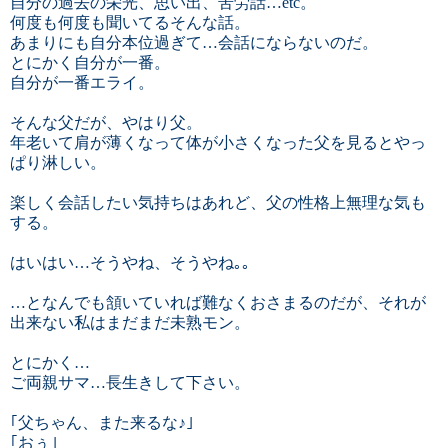
自分の過去の栄光、思い出、苦労話…etc。
何度も何度も聞いてるそんな話。
あまりにも自分本位過ぎて…会話にならないのだ。
とにかく自分が一番。
自分が一番エライ。
そんな父だが、やはり父。
年老いて肩が薄くなって体が小さくなった父を見るとやっ
ぱり淋しい。
楽しく会話したい気持ちはあれど、父の性格上無理な気も
する。
はいはい…そうやね、そうやね｡｡
…となんでも頷いていれば難なくおさまるのだが、それが
出来ない私はまだまだ未熟モン。
とにかく…
ご両親サマ…長生きして下さい。
｢父ちゃん、また来るな♪｣
｢おぅ｣