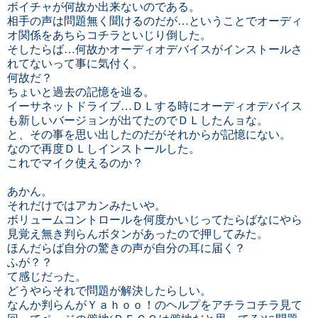
ボイチャが何故か出来ないのである。
相手の声は問題無く聞けるのだが…ということでオーディ
オ関係をあちらコチラといじり倒した。
そしたらば…何故かオーディオデバイスがインストールさ
れてないって事に気付く。
何故だ？
ちょいと過去の記憶を辿る。
イーサネットドライブ…ＤＬする時にオーディオデバイス
も新しいバージョンが出てたのでＤＬしたんョな。
と、その事を思い出したのだがそれからが記憶にない。
なので再度ＤＬしインストールした。
これでマイク使えるのか？
あかん。
それだけではアカンみたいや。
ボリュームコントロールを何度かいじってたらばなにやら
見覚え無き判らんボタンがあったので押してみた。
ほんだらば自分の驚きの声が自分の耳に届く？
ふが？？
て感じだった。
どうやらそれで問題が解決したらしい。
なんか判らんがＹａｈｏｏ！のヘルプをアチラコチラ見て