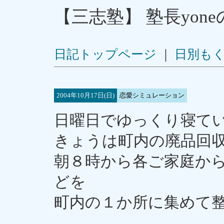
【三志塾】 塾長yon
日記トップページ
｜
日別も
2004年10月17日(日)
恋愛シミュレーション
日曜日でゆっくり寝て
きょうは町内の廃品回
朝８時から各ご家庭か
どを
町内の１か所に集めて