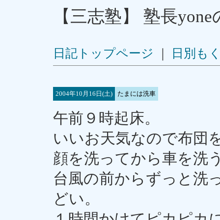
【三志塾】 塾長yon
日記トップページ
｜
日別も
2004年10月16日(土)
たまには洗車
午前９時起床。
いいお天気なので布団
顔を洗ってから車を洗
台風の前からずっと洗
どい。
１時間かけてピカピカ