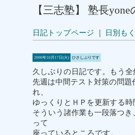
【三志塾】 塾長yon
日記トップページ
｜
日別も
2000年10月17日(火)
ひさしぶりです
久しぶりの日記です。もう全
先週は中間テスト対策の問題作
れ、
ゆっくりとＨＰを更新する時
そういう諸作業も一段落つき
って
座っているところです。