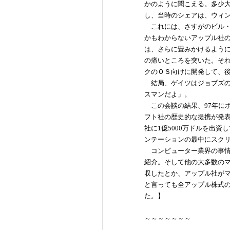
かのように聞こえる。多少
し、当時のシェアは、ウィン
これには、さすがのビル・
かもわからないアップル社
は、さらに畳みかけるよう
の痛いところを突いた。そ
クのＯＳ向けに開発して、
結局、ゲイツはジョブズの
スマンだよ」。
この会談の結果、97年に
フト社の歴史的な提携が発
社に1億5000万ドルを出
ンテーションの最中にスク
コンピューター業界の事情
紹介。そして他の大多数の
収したとか、アップル社が
と言っても全アップル株式
た。】
～～～～～～～