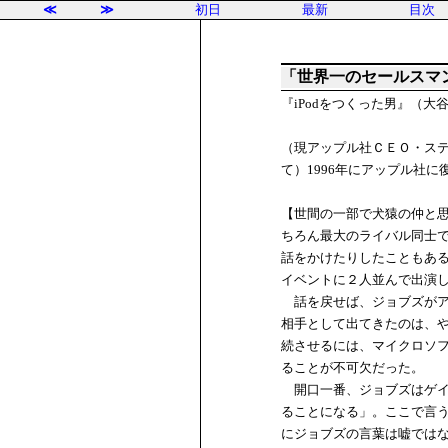
≪
≫
初日
最新
目次
「世界一のセールスマ
『iPodをつくった男』（
（現アップル社ＣＥＯ・ステ
て）1996年にアップル社
【世間の一部で犬猿の仲と
ちろん最大のライバル同士
話をかけたりしたこともあ
イベントに２人並んで出演
話を戻せば、ジョブズがア
相手として出てきたのは、
続させるには、マイクロソフ
ることが不可欠だった。
開口一番、ジョブズはゲイ
ることになる」。ここで言
にジョブズの言葉は嘘では